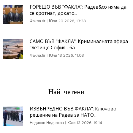
ГОРЕЩО ВЪВ "ФАКЛА": Радев&co няма да
се кротнат, докато...
Факла.бг
|
Юли 20 2026, 13:28
САМО ВЪВ "ФАКЛА": Криминалната афера
"летище София - ба...
Факла.бг
|
Юли 13 2026, 11:03
Най-четени
ИЗВЪНРЕДНО ВЪВ ФАКЛА": Ключово
решение на Радев за НАТО...
Недялко Недялков
|
Юли 13 2026, 19:14