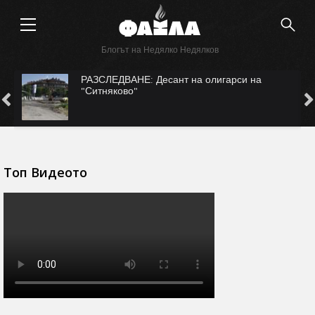
Блогът на Недялко Недялков
с
РАЗСЛЕДВАНЕ: Десант на олигарси на
"Ситняково"
Топ Видеото