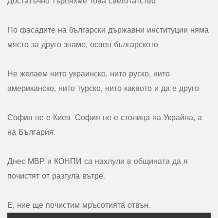
Достатъчно търпяхме това светотатство.
По фасадите на български държавни институции няма
място за друго знаме, освен българското.
Не желаем нито украинско, нито руско, нито
американско, нито турско, нито каквото и да е друго.
София не е Киев. София не е столица на Украйна, а
на България.
Днес МВР и КОНПИ са нахлули в общината да я
почистят от разгула вътре.
Е, ние ще почистим мръсотията отвън.