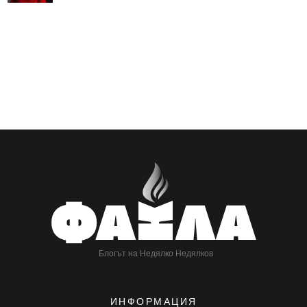
Блогът на Недялко Недялков
ИНФОРМАЦИЯ