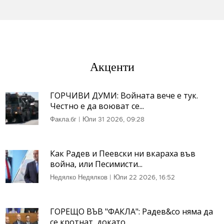
Акценти
ГОРЧИВИ ДУМИ: Войната вече е тук.
Честно е да воюват се...
Факла.бг
|
Юли 31 2026, 09:28
Как Радев и Пеевски ни вкараха във
война, или Песимисти...
Недялко Недялков
|
Юли 22 2026, 16:52
ГОРЕЩО ВЪВ "ФАКЛА": Радев&co няма да
се кротнат, докато...