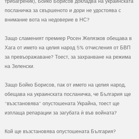
трибагреник), Бойко Борисов докладва на украинската
посланичка за свършеното и дори не удостоява с
внимание вота на недоверие в НС?
Защо сламеният премиер Росен Желязков обещава в
Хага от името на целия народ 5% отчисления от БВП
за превъоражаване? Тоест, за захранване на режима
на Зеленски.
Защо Бойко Борисов, пак от името на целия народ,
обещава на украинската посланичка, че България ще
“възстановява” опустошената Украйна, тоест ще
изплаща репарации за загубата ѝ във войната?
Кой ще възстановява опустошената България?