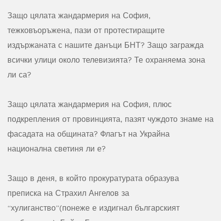
Защо цялата жандармерия на София,
тежковъоръжена, пази от протестиращите
издържаната с нашите данъци БНТ? Защо загражда
всички улици около телевизията? Те охраняема зона
ли са?
Защо цялата жандармерия на София, плюс
подкрепления от провинцията, пазят чуждото знаме на
фасадата на общината? Флагът на Украйна
национална светиня ли е?
Защо в деня, в който прокуратурата образува
преписка на Страхил Ангелов за
“хулиганство”(понеже е издигнал българският