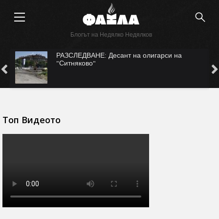
Блогът на Недялко Недялков
с
РАЗСЛЕДВАНЕ: Десант на олигарси на
"Ситняково"
Топ Видеото