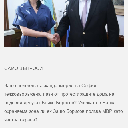
САМО ВЪПРОСИ.
Защо половината жандармерия на София,
тежковъоръжена, пази от протестиращите дома на
редовия депутат Бойко Борисов? Уличката в Банкя
охраняема зона ли е? Защо Борисов ползва МВР като
частна охрана?