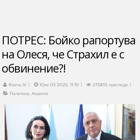
ПОТРЕС: Бойко рапортува
на Олеся, че Страхил е с
обвинение?!
Факла.бг
Юли 05 2025, 11:19
275810 прегледи
Политика
Акценти