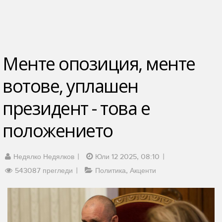
Менте опозиция, менте
вотове, уплашен
президент - това е
положението
Недялко Недялков
Юли 12 2025, 08:10
543087 прегледи
Политика
Акценти