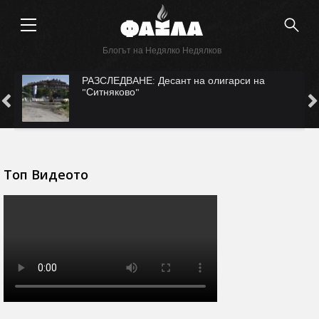
Блогът на Недялко Недялков
САМО ВЪВ "ФАКЛА": САЩ ни рекетират за
Безмер?
Топ Видеото