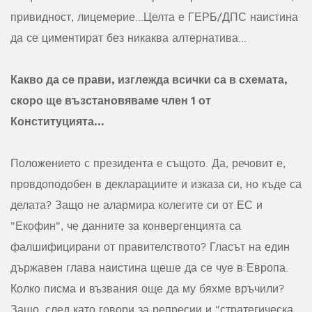
привидност, лицемерие...Целта е ГЕРБ/ДПС наистина
да се циментират без никаква алтернатива...
Какво да се прави, изглежда всички са в схемата,
скоро ще възстановяваме член 1 от
Конституцията...
Положението с президента е същото. Да, речовит е,
провдоподобен в декларациите и изказа си, но къде са
делата? Защо не алармира колегите си от ЕС и
"Екофин", че данните за конвергенцията са
фалшифицирани от правителството? Гласът на един
държавен глава наистина щеше да се чуе в Европа.
Колко писма и възвания още да му бяхме връчили?
Защо, след като говори за репресии и "стратегическа