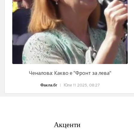
Ченалова: Какво е "Фронт за лева"
Факла.бг
|
Юли 11 2025, 08:27
Акценти