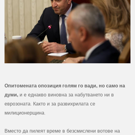
Опитомената опозиция голям го вади, но само на
думи,
и е еднакво виновна за набутването ни в
еврозоната. Както и за развихрилата се
милиционерщина.
Вместо да пилеят време в безсмислени вотове на