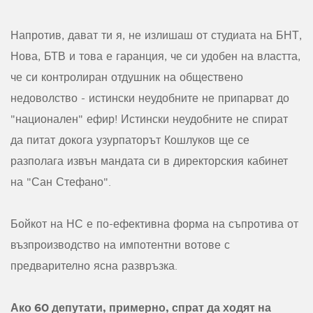
Напротив, дават ти я, не излишаш от студиата на БНТ,
Нова, БТВ и това е гаранция, че си удобен на властта,
че си контролиран отдушник на обществено
недоволство - истински неудобните не припарват до
"национален" ефир! Истински неудобните не спират
да питат докога узурпаторът Кошлуков ще се
разполага извън мандата си в директорския кабинет
на "Сан Стефано".
Бойкот на НС е по-ефективна форма на съпротива от
възпроизводство на импотентни вотове с
предварително ясна развръзка.
Ако 60 депутати, примерно, спрат да ходят на