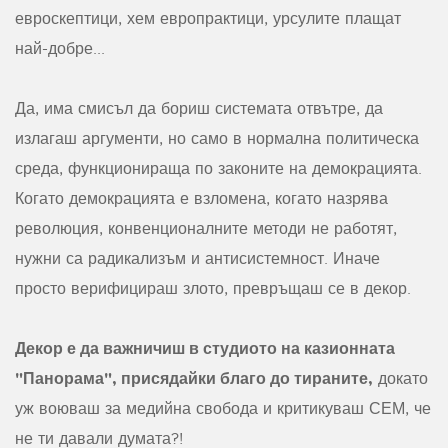
евроскептици, хем европрактици, урсулите плащат
най-добре...
Да, има смисъл да бориш системата отвътре, да
излагаш аргументи, но само в нормална политическа
среда, функционираща по законите на демокрацията.
Когато демокрацията е взломена, когато назрява
революция, конвенционалните методи не работят,
нужни са радикализъм и антисистемност. Иначе
просто верифицираш злото, превръщаш се в декор.
Декор е да важничиш в студиото на казионната
"Панорама", присядайки благо до тираните,
докато
уж воюваш за медийна свобода и критикуваш СЕМ, че
не ти давали думата?!