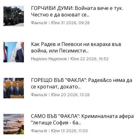
ГОРЧИВИ ДУМИ: Войната вече е тук.
Честно е да воюват се...
Факла.бг
|
Юли 31 2026, 09:28
Как Радев и Пеевски ни вкараха във
война, или Песимисти...
Недялко Недялков
|
Юли 22 2026, 16:52
ГОРЕЩО ВЪВ "ФАКЛА": Радев&co няма да
се кротнат, докато...
Факла.бг
|
Юли 20 2026, 13:28
САМО ВЪВ "ФАКЛА": Криминалната афера
"летище София - ба...
Факла.бг
|
Юли 13 2026, 11:03