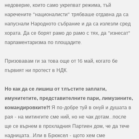
недоверие, които само укрепват режима, тъй
наречените "националисти" трябваше отдавна да са
напуснали Народното събрание и да са излезли сред
хората. Да се борят рамо до рамо с тях, да "изнесат"
парламентаризма по площадите.
Призовавам ги за това още от 16 май, когато бе
първият ни протест в НДК.
Но как да се лишиш от тлъстите заплати,
имунитетите, представителните пари, лимузините,
командировките?!
Я по-добре туй в онуй и душата в
рая - на митингите сме ний, но не чак дотам...после
ще се върнем в прохладния Партиен дом, че да тече
надницата...Или в Брюксел - щото хем сме