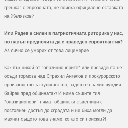
грешка" с еврозоната, не поиска официално оставката
на Желязков?
Или Радев е силен в патриотичната риторика у нас,
но навън предпочита да е праведен евроатлантик?
Аз лично се уморих от това лицемерие.
Как пък никой от "опозиционерите" или президента не
осъди тормоза над Страхил Ангелов и прокурорското
производство за хулиганство, задето е свалил чуждия
байрак пред общината?! И нима същите тия
"опозиционери" нямат общински съветници с
постоянен достъп до сградата и не биха могли да
махнат същото това знаме, когато си поискат?!