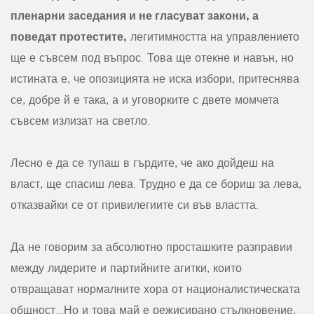
пленарни заседания и не гласуват закони, а
поведат протестите,
легитимността на управлението
ще е съвсем под въпрос. Това ще отекне и навън, но
истината е, че опозицията не иска избори, притеснява
се, добре й е така, а и уговорките с двете момчета
съвсем излизат на светло.
Лесно е да се тупаш в гърдите, че ако дойдеш на
власт, ще спасиш лева. Трудно е да се бориш за лева,
отказвайки се от привилегиите си във властта.
Да не говорим за абсолютно просташките разправии
между лидерите и партийните агитки, които
отвращават нормалните хора от националистическата
общност...Но и това май е режисирано стълкновение,