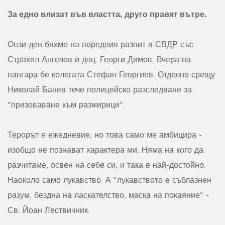
За едно влизат във властта, друго правят вътре.
Онзи ден бяхме на поредния разпит в СВДР със
Страхил Ангелов и доц. Георги Димов. Вчера на
пангара бе колегата Стефан Георгиев. Отделно срещу
Николай Банев тече полицейско разследване за
"призоваване към размирици".
Терорът е ежедневие, но това само ме амбицира -
изобщо не познават характера ми. Няма на кого да
разчитаме, освен на себе си, и така е най-достойно.
Наоколо само лукавство. А "лукавството е съблазнен
разум, бездна на ласкателство, маска на покаяние" -
Св. Йоан Лествичник.