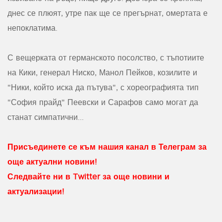
днес се плюят, утре пак ще се прегърнат, омертата е
непоклатима.
С вещерката от германското посолство, с тъпотиите
на Кики, генерал Ниско, Манол Пейков, козилите и
"Ники, който иска да пътува", с хореографията тип
"София прайд" Пеевски и Сарафов само могат да
станат симпатични...
Присъединете се към нашия канал в Телеграм за
още актуални новини!
Следвайте ни в Twitter за още новини и
актуализации!