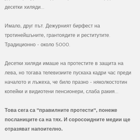
десетки хиляди...
Имало, друг път. Дежурният бирфест на
тротинейшъните, грантоядите и реститутите.
Традиционно - около 5000.
Десетки хиляди имаше на протестите в защита на
лева, но тогава телевизиите пускаха кадри час преди
началото и лъжеха, че било празно - няколкостотин
копейки и видиотени пенсионери, слаба ракия...
Това сега са "правилните протести", понеже
посланиците са на тях. И соросоидните медии ще
отразяват напоително.