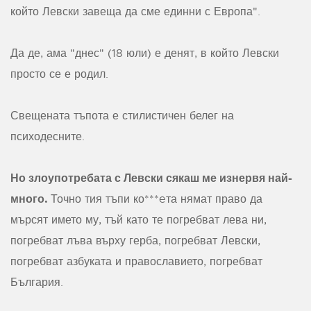
който Левски завеща да сме единни с Европа".
Да де, ама "днес" (18 юли) е денят, в който Левски
просто се е родил.
Свещената тъпота е стилистичен белег на
психодесните.
Но злоупотребата с Левски сякаш ме изнервя най-
много.
Точно тия тъпи ко***eта нямат право да
мърсят името му, тъй като те погребват лева ни,
погребват лъва върху герба, погребват Левски,
погребват азбуката и православието, погребват
България.