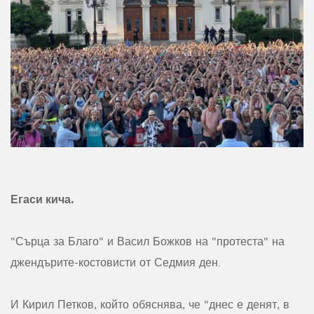
Егаси кича.
"Сърца за Благо" и Васил Божков на "протеста" на
джендърите-костовисти от Седмия ден.
И Кирил Петков, който обяснява, че "днес е денят, в