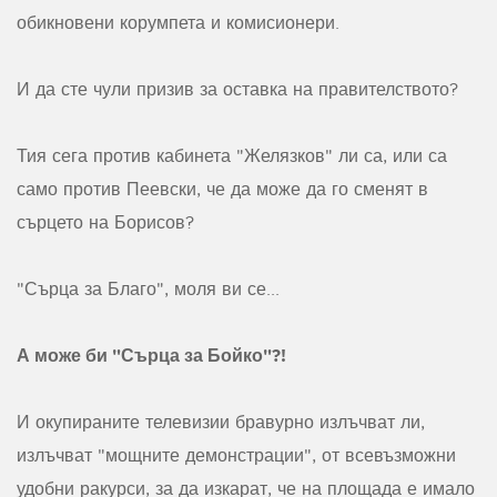
обикновени корумпета и комисионери.
И да сте чули призив за оставка на правителството?
Тия сега против кабинета "Желязков" ли са, или са
само против Пеевски, че да може да го сменят в
сърцето на Борисов?
"Сърца за Благо", моля ви се...
А може би "Сърца за Бойко"?!
И окупираните телевизии бравурно излъчват ли,
излъчват "мощните демонстрации", от всевъзможни
удобни ракурси, за да изкарат, че на площада е имало