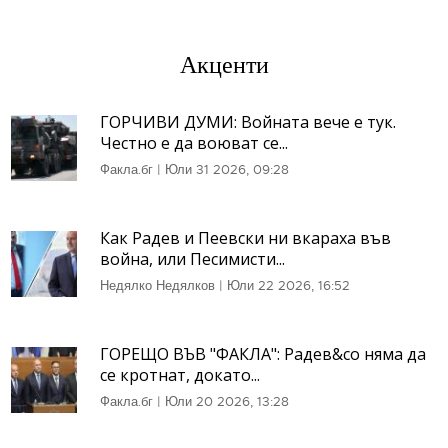
Акценти
ГОРЧИВИ ДУМИ: Войната вече е тук.
Честно е да воюват се...
Факла.бг
|
Юли 31 2026, 09:28
Как Радев и Пеевски ни вкараха във
война, или Песимисти...
Недялко Недялков
|
Юли 22 2026, 16:52
ГОРЕЩО ВЪВ "ФАКЛА": Радев&co няма да
се кротнат, докато...
Факла.бг
|
Юли 20 2026, 13:28