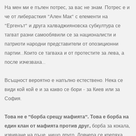
На мен ми е пълен потрес, за вас не знам. Потрес е и
че от либерасткия "Ален Мак" с елементи на
"Ергенът" и друга халваджияновска субкултура се
тагват разни самообявили се за националисти и
патриоти народни представители от опозиционни
партии...Които се тагваха и от протестите за лева, а
после изчезваха...
Всъщност вероятно е напълно естествено. Нека се
види кой кой е и за какво се бори - за Киев или за
София.
Това не е "борба срещу мафията". Това е борба на
един клан от мафията против друг,
борба за кокала,
извиване на ръце, нищо друго. Довчера се крепяха,