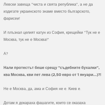
Левски завеща "чиста и свята република", а не да
издигате украинското знаме вместо българското,
фарисеи!
И плъзнал целият катун из София, крещейки "Тук не е
Москва, тук не е Москва!"
А?
Нали протестът беше срещу "съдебните бухалки",
ква Москва, кви пет лева (2,50 евро от 1 януари...)?!
Не е Москва, да, ама и София не е. Киев е.
Дотам я докараха фашагите, които се оказаха