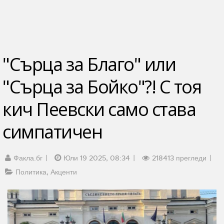
"Сърца за Благо" или
"Сърца за Бойко"?! С тоя
кич Пеевски само става
симпатичен
Факла.бг
Юли 19 2025, 08:34
218413 прегледи
Политика
Акценти