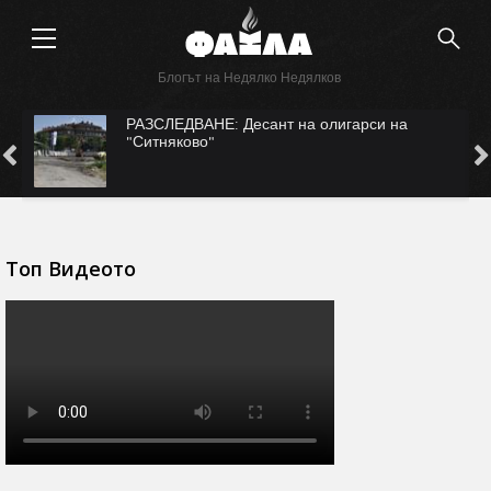
Блогът на Недялко Недялков
САМО ВЪВ "ФАКЛА": САЩ ни рекетират за
Безмер?
Топ Видеото