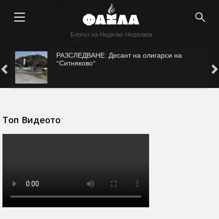
Блогът на Недялко Недялков
с
РАЗСЛЕДВАНЕ: Десант на олигарси на
"Ситняково"
Топ Видеото