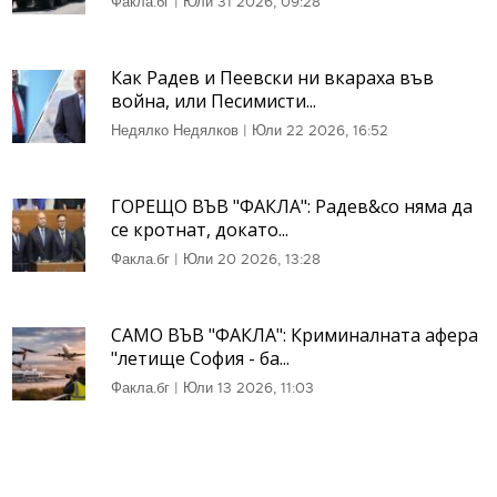
Факла.бг
|
Юли 31 2026, 09:28
Как Радев и Пеевски ни вкараха във
война, или Песимисти...
Недялко Недялков
|
Юли 22 2026, 16:52
ГОРЕЩО ВЪВ "ФАКЛА": Радев&co няма да
се кротнат, докато...
Факла.бг
|
Юли 20 2026, 13:28
САМО ВЪВ "ФАКЛА": Криминалната афера
"летище София - ба...
Факла.бг
|
Юли 13 2026, 11:03