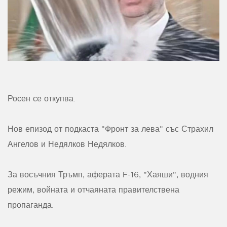
Росен се откупва.
Нов епизод от подкаста "Фронт за лева" със Страхил
Ангелов и Недялков Недялков.
За восъчния Тръмп, аферата F-16, "Хаяши", водния
режим, войната и отчаяната правителствена
пропаганда.