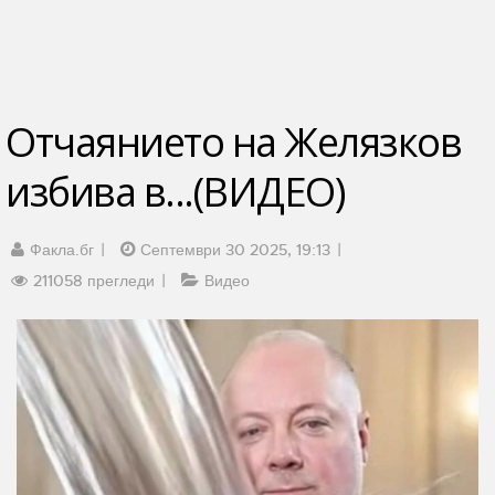
Отчаянието на Желязков
избива в...(ВИДЕО)
Факла.бг
Септември 30 2025, 19:13
211058 прегледи
Видео