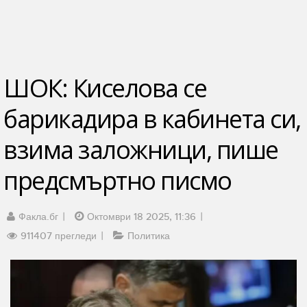
ШОК: Киселова се
барикадира в кабинета си,
взима заложници, пише
предсмъртно писмо
Факла.бг
Октомври 18 2025, 11:36
911407 прегледи
Политика