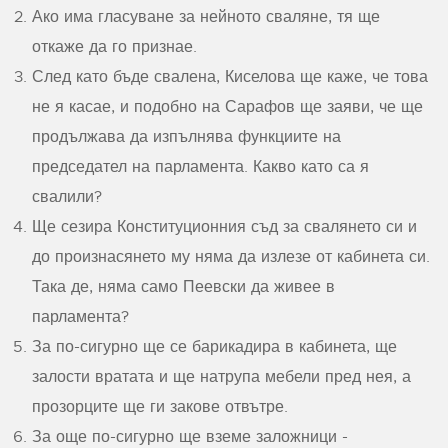
Ако има гласуване за нейното сваляне, тя ще
откаже да го признае.
След като бъде свалена, Киселова ще каже, че това
не я касае, и подобно на Сарафов ще заяви, че ще
продължава да изпълнява функциите на
председател на парламента. Какво като са я
свалили?
Ще сезира Конституционния съд за свалянето си и
до произнасянето му няма да излезе от кабинета си.
Така де, няма само Пеевски да живее в
парламента?
За по-сигурно ще се барикадира в кабинета, ще
залости вратата и ще натрупа мебели пред нея, а
прозорците ще ги закове отвътре.
За още по-сигурно ще вземе заложници -