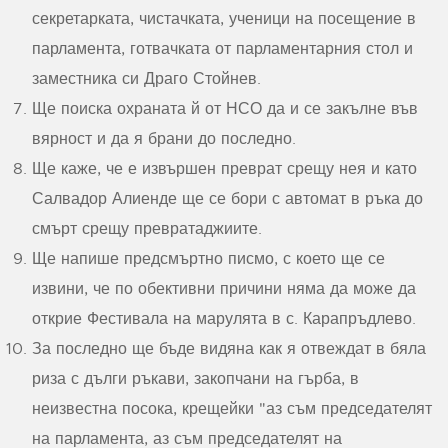
секретарката, чистачката, ученици на посещение в
парламента, готвачката от парламентарния стол и
заместника си Драго Стойнев.
Ще поиска охраната й от НСО да и се закълне във
вярност и да я брани до последно.
Ще каже, че е извършен преврат срещу нея и като
Салвадор Алиенде ще се бори с автомат в ръка до
смърт срещу превратаджиите.
Ще напише предсмъртно писмо, с което ще се
извини, че по обективни причини няма да може да
открие Фестивала на марулята в с. Карапръдлево.
За последно ще бъде видяна как я отвеждат в бяла
риза с дълги ръкави, закопчани на гърба, в
неизвестна посока, крещейки "аз съм председателят
на парламента, аз съм председателят на