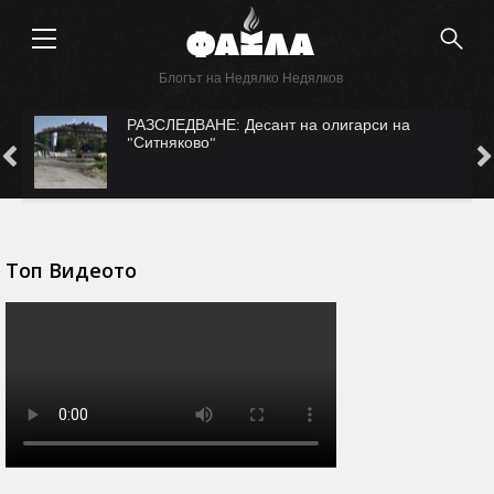
Блогът на Недялко Недялков
с
РАЗСЛЕДВАНЕ: Десант на олигарси на
"Ситняково"
Топ Видеото