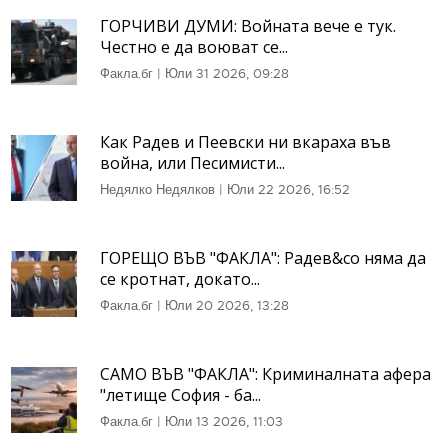
ГОРЧИВИ ДУМИ: Войната вече е тук.
Честно е да воюват се...
Факла.бг
|
Юли 31 2026, 09:28
Как Радев и Пеевски ни вкараха във
война, или Песимисти...
Недялко Недялков
|
Юли 22 2026, 16:52
ГОРЕЩО ВЪВ "ФАКЛА": Радев&co няма да
се кротнат, докато...
Факла.бг
|
Юли 20 2026, 13:28
САМО ВЪВ "ФАКЛА": Криминалната афера
"летище София - ба...
Факла.бг
|
Юли 13 2026, 11:03