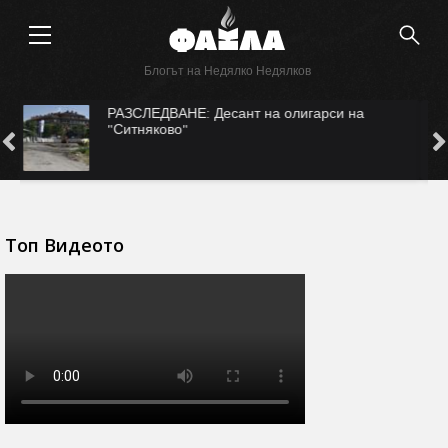
Блогът на Недялко Недялков
САМО ВЪВ "ФАКЛА": САЩ ни рекетират за
Безмер?
Топ Видеото