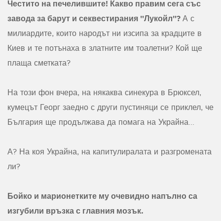
Честито на печелившите! Какво правим сега със
завода за барут и секвестирания "Лукойл"?
А с
милиардите, които народът ни изсипа за крадците в
Киев и те потънаха в златните им тоалетни? Кой ще
плаща сметката?
На този фон вчера, на някаква синекура в Брюксел,
кумецът Георг заедно с други пустиняци се приклел, че
България ще продължава да помага на Украйна...
А? На коя Украйна, на капитулиралата и разгромената
ли?
Бойко и марионетките му очевидно напълно са
изгубили връзка с главния мозък.