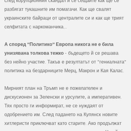
след корупционния скандал и се сещайте как ще се
разбягат тукашните им помагачи. Как ще свалят
украинските байраци от централите си и как ще трият
селфитата с наркоманчика...
А според "Политико" Европа никога не е била
унизявана толкова тежко
- бъдещето й се решава
без нейно участие. Такъв е резултатът от "гениалната"
политика на бездарниците Мерц, Макрон и Кая Калас.
Мирният план на Тръмп не е пожелателен и
дискусионен за Зеленски и урсулите, а императивен.
Тях просто ги информират, не се нуждаят от
одобрението им. След падането на Купянск новите
хитлеристи приключват като старите. Ако продължат