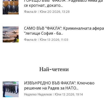
ГОРЕЩО ВЪВ "ФАКЛА": Радев&co няма да
се кротнат, докато...
Факла.бг
|
Юли 20 2026, 13:28
САМО ВЪВ "ФАКЛА": Криминалната афера
"летище София - ба...
Факла.бг
|
Юли 13 2026, 11:03
Най-четени
ИЗВЪНРЕДНО ВЪВ ФАКЛА": Ключово
решение на Радев за НАТО...
Недялко Недялков
|
Юли 13 2026, 19:14