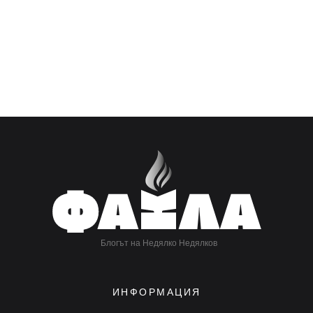
Блогът на Недялко Недялков
ИНФОРМАЦИЯ