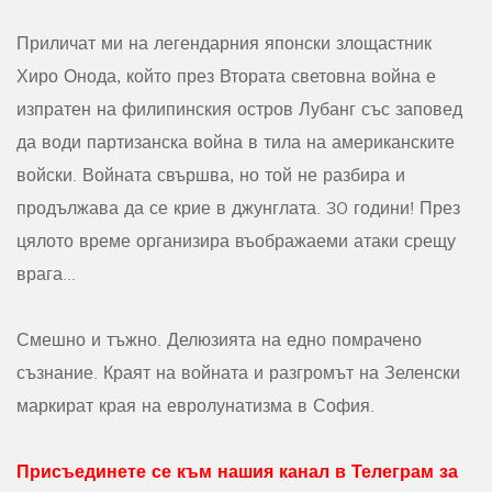
Приличат ми на легендарния японски злощастник
Хиро Онода, който през Втората световна война е
изпратен на филипинския остров Лубанг със заповед
да води партизанска война в тила на американските
войски. Войната свършва, но той не разбира и
продължава да се крие в джунглата. 30 години! През
цялото време организира въображаеми атаки срещу
врага...
Смешно и тъжно. Делюзията на едно помрачено
съзнание. Краят на войната и разгромът на Зеленски
маркират края на евролунатизма в София.
Присъединете се към нашия канал в Телеграм за