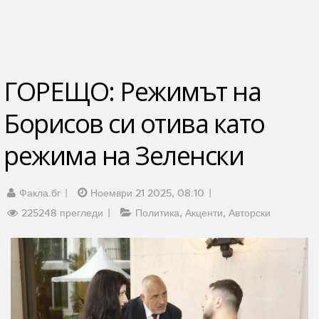
ГОРЕЩО: Режимът на
Борисов си отива като
режима на Зеленски
Факла.бг
Ноември 21 2025, 08:10
225248 прегледи
Политика
Акценти
Авторски