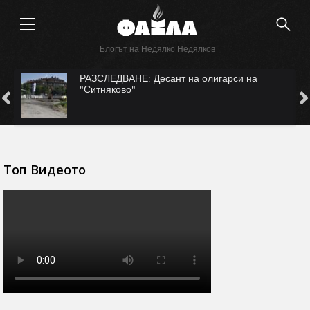
Блогът на Недялко Недялков
РАЗСЛЕДВАНЕ: Десант на олигарси на
С
"Ситняково"
Б
Топ Видеото