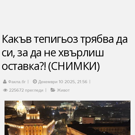
Какъв тепигьоз трябва да
си, за да не хвърлиш
оставка?! (СНИМКИ)
Факла.бг
Декември 10 2025, 21:56
225672 прегледи
Живот