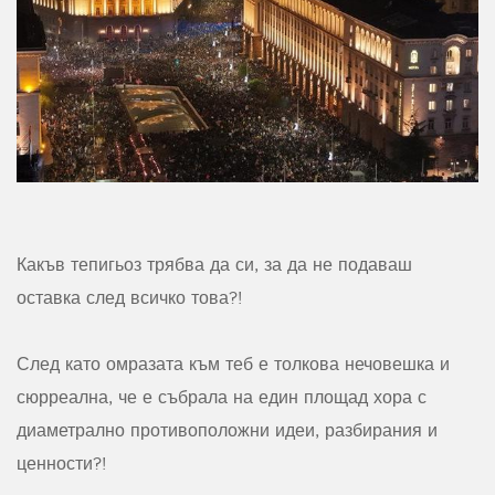
Какъв тепигьоз трябва да си, за да не подаваш
оставка след всичко това?!
След като омразата към теб е толкова нечовешка и
сюрреална, че е събрала на един площад хора с
диаметрално противоположни идеи, разбирания и
ценности?!