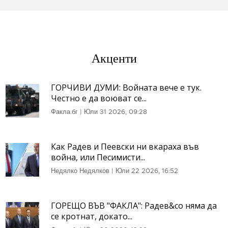
Акценти
ГОРЧИВИ ДУМИ: Войната вече е тук.
Честно е да воюват се...
Факла.бг
|
Юли 31 2026, 09:28
Как Радев и Пеевски ни вкараха във
война, или Песимисти...
Недялко Недялков
|
Юли 22 2026, 16:52
ГОРЕЩО ВЪВ "ФАКЛА": Радев&co няма да
се кротнат, докато...