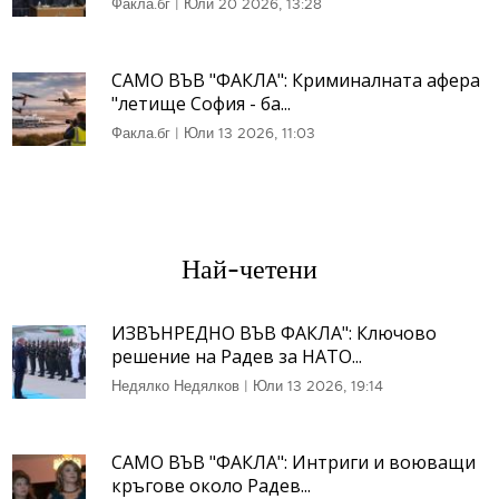
Факла.бг
|
Юли 20 2026, 13:28
САМО ВЪВ "ФАКЛА": Криминалната афера
"летище София - ба...
Факла.бг
|
Юли 13 2026, 11:03
Най-четени
ИЗВЪНРЕДНО ВЪВ ФАКЛА": Ключово
решение на Радев за НАТО...
Недялко Недялков
|
Юли 13 2026, 19:14
САМО ВЪВ "ФАКЛА": Интриги и воюващи
кръгове около Радев...