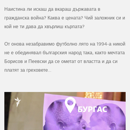
Наистина ли искаш да вкараш държавата в
гражданска война? Каква е цената? Чий заложник си и
кой не ти дава да хвърлиш кърпата?
От онова незабравимо футболно лято на 1994-а никой
не е обединявал българския народ така, както мечтата
Борисов и Пеевски да се ометат от властта и да си
платят за греховете...