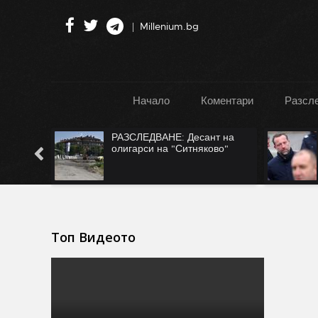
Millenium.bg
Начало
Коментари
Разсл
":
РАЗСЛЕДВАНЕ: Десант на
Турция
олигарси на "Ситняково"
Топ Видеото