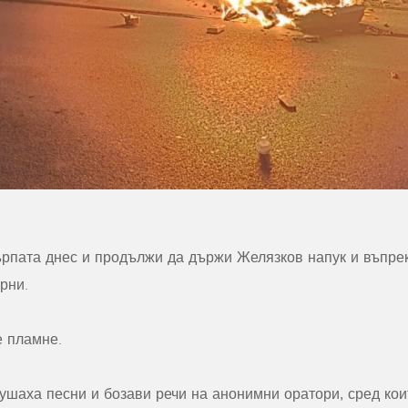
ърпата днес и продължи да държи Желязков напук и въпрек
рни.
 пламне.
ушаха песни и бозави речи на анонимни оратори, сред ко