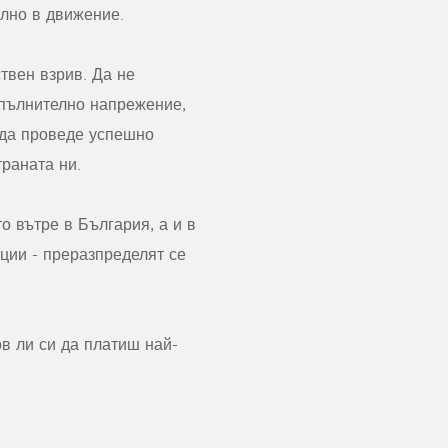
ално в движение.
твен взрив. Да не
опълнително напрежение,
 да проведе успешно
раната ни.
 вътре в България, а и в
ции - преразпределят се
ов ли си да платиш най-