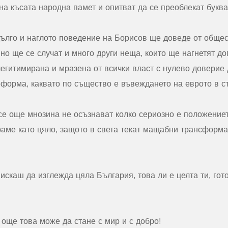
 на късата народна памет и опитват да се преоблекат букв
ълго и наглото поведение на Борисов ще доведе от общес
но ще се случат и много други неща, които ще нагнетят д
легитимирана и мразена от всички власт с нулево доверие
форма, каквато по същество е въвеждането на еврото в ст
е още мнозина не осъзнават колко сериозно е положението
раме като цяло, защото в света текат мащабни трансформа
 искаш да изглежда цяла България, това ли е целта ти, гот
е още това може да стане с мир и с добро!