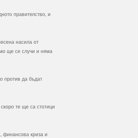
ното правителство, и
несена насила от
мо ще се случи и няма
о против да бъдат
 скоро те ще са стотици
я, финансова криза и