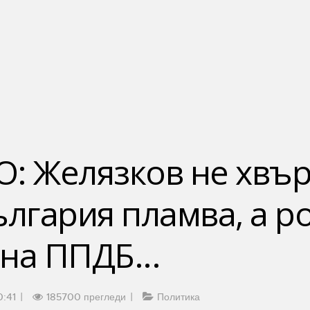
 Желязков не хвър
ългария пламва, а р
на ППДБ...
0:41
185700 прегледи
Политика