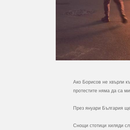
Ако Борисов не хвърли к
протестите няма да са ми
През януари България ще
Снощи стотици хиляди сл