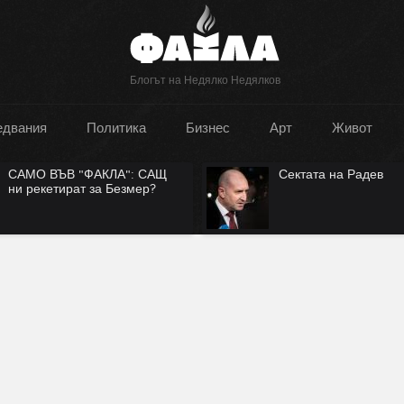
Блогът на Недялко Недялков
едвания
Политика
Бизнес
Арт
Живот
САМО ВЪВ "ФАКЛА": САЩ
Сектата на Радев
ни рекетират за Безмер?