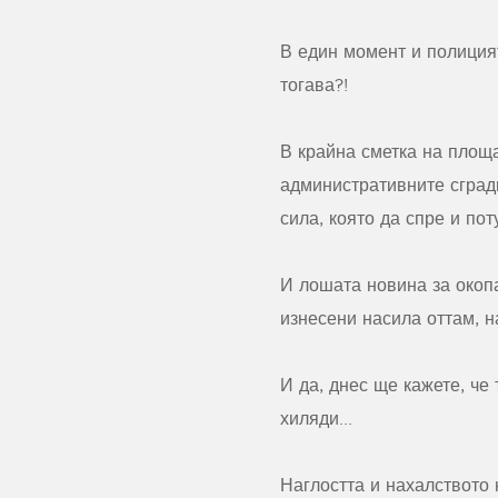
В един момент и полиция
тогава?!
В крайна сметка на площ
административните сгради
сила, която да спре и пот
И лошата новина за окопа
изнесени насила оттам, н
И да, днес ще кажете, че
хиляди...
Наглостта и нахалството 