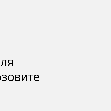
ля
озовите