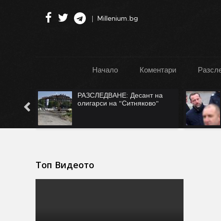
Millenium.bg
Начало
Коментари
Разсл
РАЗСЛЕДВАНЕ: Десант на
САМО ВЪВ "ФАКЛА":
олигарси на "Ситняково"
ни рекетират за Безм
Топ Видеото