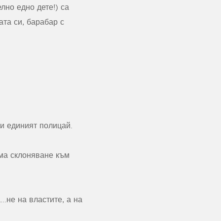
лно едно дете!) са
ата си, барабар с
ви единият полицай.
ма склоняване към
.не на властите, а на