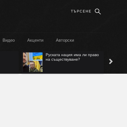
Видео
Акценти
Авторски
Руската нация има ли право
Лъжа е, че ще са сам
на съществуване?
Безмер