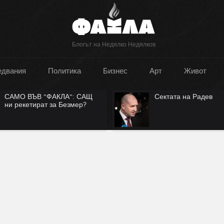
Блогът на Недялко Недялков
едвания
Политика
Бизнес
Арт
Живот
 САЩ
Сектата на Радев
ер?