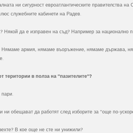
алната ни сигурност евроатлантическите правителства на 
плюс служебните кабинети на Радев.
а? Някой да е изправен на съд? Например за национално 
. Нямаме армия, нямаме въоръжение, нямаме държава, ня
е.
от територии в полза на "пазителите"?
 пари.
и ни обещават да работят след изборите за "още по-ускор
зехте? В кое още не сте ни унижили?