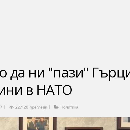
 да ни "пази" Гърци
дини в НАТО
57
227128 прегледи
Политика