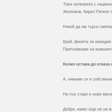
Това натвориха с национ
Желязков, Кирил Петков 
Някой да им търси сметк
Край, финита ла комедия
Приплакваме на комшиит
Колко остава до отказа 
А, нямаме си и собствени
Но пък стари и нови меси
Добре, какво още не ни в