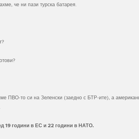
ахме, че ни пази турска батарея.
т?
отови?
хме ПВО-то си на Зеленски (заедно с БТР-ите), а американц
.
д 19 години в ЕС и 22 години в НАТО.