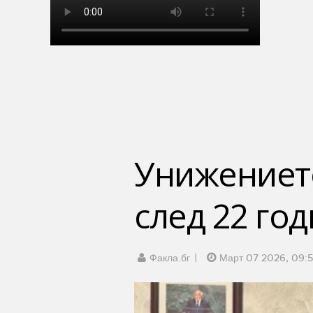
Унижението
след 22 го
Факла.бг
Март 07 2026, 09: