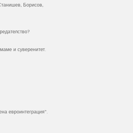
Станишев, Борисов,
предателство?
маме и суверенитет.
ена евроинтеграция".