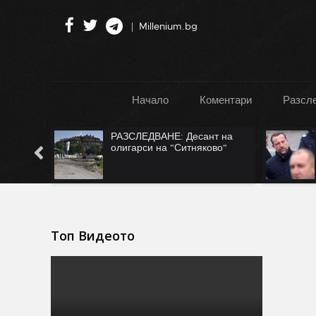
Millenium.bg
Начало
Коментари
Разсл
":
РАЗСЛЕДВАНЕ: Десант на
Турция
олигарси на "Ситняково"
Топ Видеото