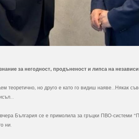
нание за негодност, продъненост и липса на независи
аем теоретично, но друго е като го видиш наяве...Някак съ
съл...
 вчера България се е примолила за гръцки ПВО-системи "П
то ни.