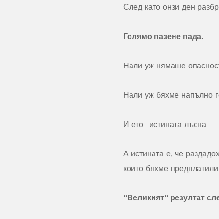
След като онзи ден разбр
Голямо пазене пада.
Нали уж нямаше опаснос
Нали уж бяхме напълно г
И ето...истината лъсна.
А истината е, че раздадо
които бяхме предплатили
"Великият" резултат сле