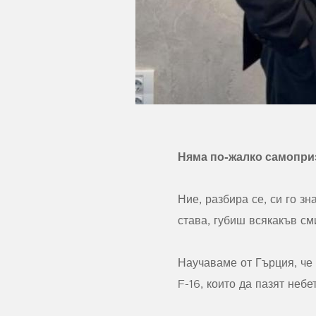
Няма по-жалко самоприз
Ние, разбира се, си го зн
става, губиш всякакъв сми
Научаваме от Гърция, че
F-16, които да пазят небе