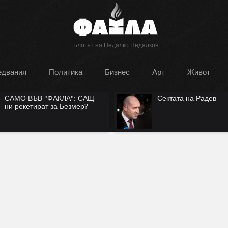
Блогът на Недялко Недялков
едвания
Политика
Бизнес
Арт
Живот
САМО ВЪВ "ФАКЛА": САЩ
Сектата на Радев
ни рекетират за Безмер?