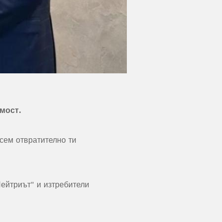
мост.
всем отвратително ти
ейтриът" и изтребители