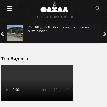
Блогът на Недялко Недялков
с
РАЗСЛЕДВАНЕ: Десант на олигарси на
"Ситняково"
Топ Видеото