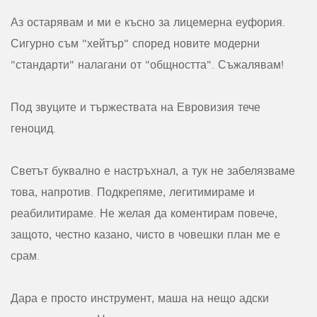
Аз остарявам и ми е късно за лицемерна еуфория.
Сигурно съм "хейтър" според новите модерни
"стандарти" налагани от "общността". Съжалявам!
Под звуците и тържествата на Евровизия тече
геноцид.
Светът буквално е настръхнал, а тук не забелязваме
това, напротив. Подкрепяме, легитимираме и
реабилитираме. Не желая да коментирам повече,
защото, честно казано, чисто в човешки план ме е
срам.
Дара е просто инструмент, маша на нещо адски