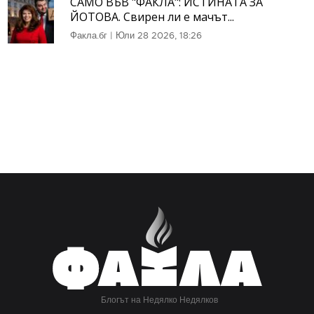
САМО ВЪВ "ФАКЛА": ИСТИНАТА ЗА
ЙОТОВА. Свирен ли е мачът...
Факла.бг
|
Юли 28 2026, 18:26
Блогът на Недялко Недялков