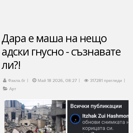
Дара е маша на нещо
адски гнусно - съзнавате
ли?!
Факла.бг
Май 18 2026, 08:27
317281 прегледи
Арт