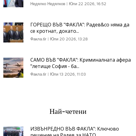
Недялко Недялков
|
Юли 22 2026, 16:52
ГОРЕЩО ВЪВ "ФАКЛА": Радев&co няма да
се кротнат, докато...
Факла.бг
|
Юли 20 2026, 13:28
САМО ВЪВ "ФАКЛА": Криминалната афера
"летище София - ба...
Факла.бг
|
Юли 13 2026, 11:03
Най-четени
ИЗВЪНРЕДНО ВЪВ ФАКЛА": Ключово
решение на Радев за НАТО...