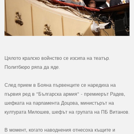
Цялото кралско войнство се изсипа на театър.
Политбюро ряпа да яде.
След прием в Бояна първенците се наредиха на
първия ред в "Българска армия" - премиерът Радев,
шефката на парламента Доцова, министърът на
културата Милошев, шефът на групата на ПБ Витанов.
В момент, когато наводнения отнесоха къщите и