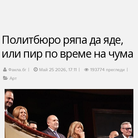
Политбюро ряпа да яде,
или пир по време на чума
Факла.бг
Май 25 2026, 17:11
193774 прегледи
Арт