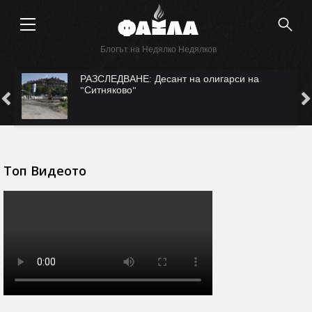
Блогът на Недялко Недялков
ЛЕДВАНЕ: Десант на олигарси на
САМО ВЪВ 
няково"
Безмер?
Топ Видеото