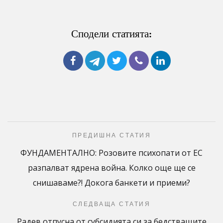
Сподели статията:
ПРЕДИШНА СТАТИЯ
ФУНДАМЕНТАЛНО: Розовите психопати от ЕС
разпалват ядрена война. Колко още ще се
снишаваме?! Докога банкети и приеми?
СЛЕДВАЩА СТАТИЯ
Радев отпусна от субсидията си за бедстващите