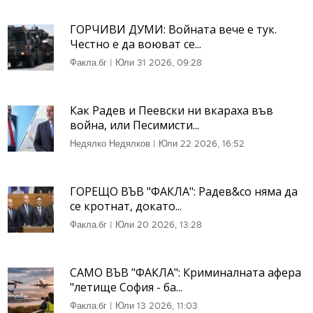
ГОРЧИВИ ДУМИ: Войната вече е тук.
Честно е да воюват се...
Факла.бг
|
Юли 31 2026, 09:28
Как Радев и Пеевски ни вкараха във
война, или Песимисти...
Недялко Недялков
|
Юли 22 2026, 16:52
ГОРЕЩО ВЪВ "ФАКЛА": Радев&co няма да
се кротнат, докато...
Факла.бг
|
Юли 20 2026, 13:28
САМО ВЪВ "ФАКЛА": Криминалната афера
"летище София - ба...
Факла.бг
|
Юли 13 2026, 11:03