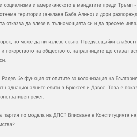
и социализма и американското в мандатите преди Тръмп - 
 отнема територии (анклава Баба Алино) и дори разпореж
та отказва да влезе в пълномощията си и да пресече инва
орок, но може да ни излезе скъпо. Предусещайки слабостт
 и покорството на обществото, натрапниците ще стават вс
си.
Радев бе функция от опитите за колонизация на Българи
от наднационалните елити в Брюксел и Давос. Това е пока
онстративен рекет.
ка партия по модела на ДПС? Вписване в Конституцията н
мства?