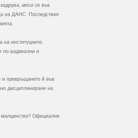
кадрува, меси се във
да на ДАНС. Последствия
зията.
а на институциите,
е по-радикални и
я и превръщането й във
зно дисциплиниране на
а малцинство? Официални