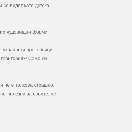
 се видят като детска
бие чудовищни форми.
с украински преселници,
 територия?! Само си
и не е толкова страшно.
по-полезни за своите, не