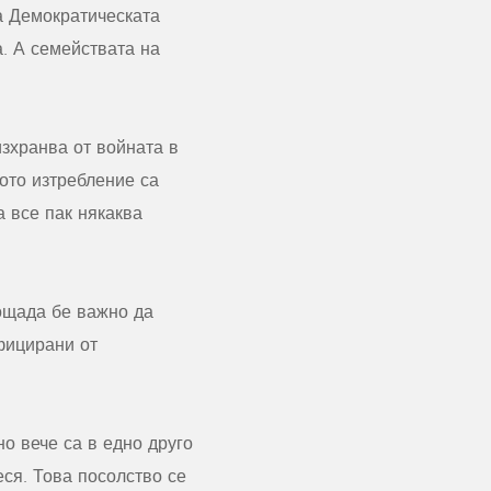
а Демократическата
. А семействата на
изхранва от войната в
ното изтребление са
 все пак някаква
лощада бе важно да
ифицирани от
но вече са в едно друго
ся. Това посолство се