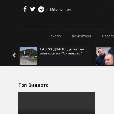
Millenium.bg
Начало
Коментари
Разсл
":
РАЗСЛЕДВАНЕ: Десант на
Турция
олигарси на "Ситняково"
Топ Видеото