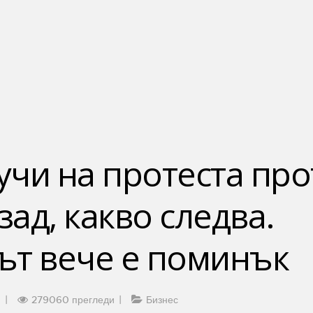
учи на протеста про
зад, какво следва.
ът вече е поминък
0
279060 прегледи
Бизнес