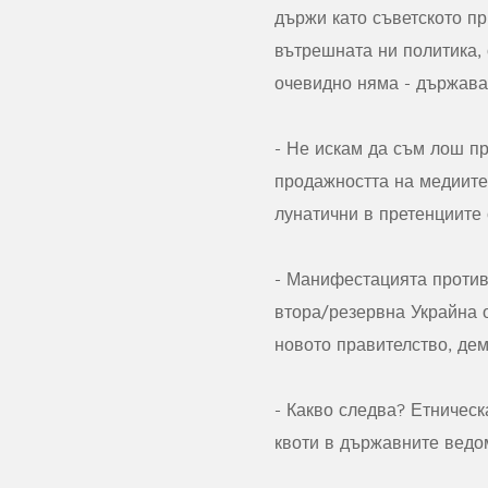
държи като съветското пр
вътрешната ни политика,
очевидно няма - държава
-
Не искам да съм лош пр
продажността на медиите
лунатични в претенциите 
-
Манифестацията против 
втора/резервна Украйна 
новото правителство, дем
-
Какво следва? Етничес
квоти в държавните ведо