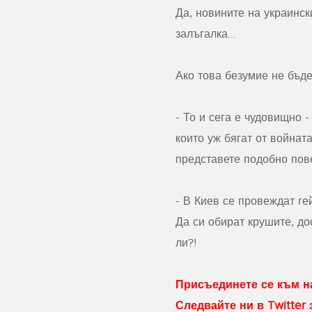
Да, новините на украинск
залъгалка...
Ако това безумие не бъд
-
То и сега е чудовищно -
които уж бягат от войнат
представете подобно пове
-
В Киев се провеждат ге
Да си обират крушите, до
ли?!
Присъединете се към на
Следвайте ни в Twitter