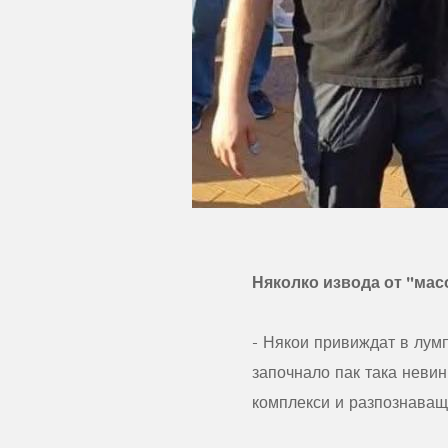
Няколко извода от "мас
- Някои привиждат в лумп
започнало пак така неви
комплекси и разпознаващи