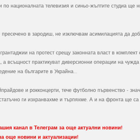
и по националната телевизия и синьо-жълтите студиа ще ни
е пресечено в зародиш, не изключвам асимилацията да до
 грантаджии на протест срещу законната власт в комплект 
а, а всъщност практикуват диверсионни операции на чужда
дение на българите в Украйна...
йпрайдове и рокконцерти, тече футболно първенство - знач
статъчно ги изхранвахме и търпяхме. А и на фронта ще са 
шия канал в Телеграм за още актуални новини!
 за още новини и актуализации!