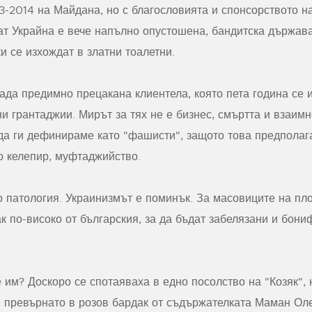
13-2014 на Майдана, но с благословията и спонсорството н
ат Украйна е вече напълно опустошена, бандитска държава
и се изхождат в златни тоалетни.
ада предимно прецакана клиентела, която пета година се 
и грантаджии. Мирът за тях не е бизнес, смъртта и взаим
да ги дефинираме като "фашисти", защото това предполага
о келепир, муфтаджийство.
о патология. Украинизмът е поминък. За масовиците на п
к по-високо от българския, за да бъдат забелязани и бон
 им? Доскоро се спотаяваха в едно посолство на "Козяк", 
, превърнато в розов бардак от съдържателката Маман Оле