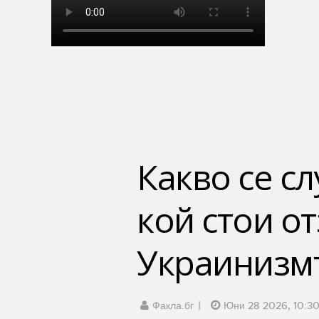
Какво се сл
кой стои от
Украинизм
Факла.бг
Юни 28 2026, 10:3