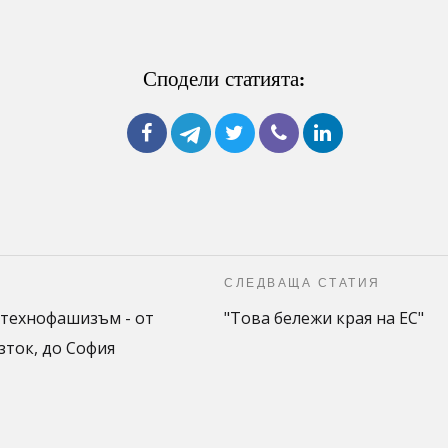
Сподели статията:
СЛЕДВАЩА СТАТИЯ
ехнофашизъм - от
"Това бележи края на ЕС"
зток, до София