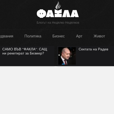
Блогът на Недялко Недялков
едвания
Политика
Бизнес
Арт
Живот
САМО ВЪВ "ФАКЛА": САЩ
Сектата на Радев
ни рекетират за Безмер?