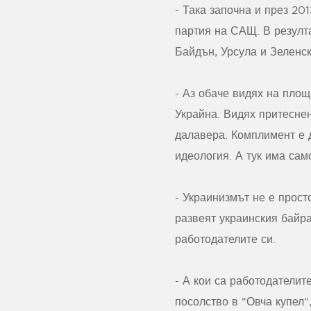
-
Така започна и през 20
партия на САЩ. В резулт
Байдън, Урсула и Зеленск
-
Аз обаче видях на площ
Украйна. Видях притеснен
далавера. Комплимент е 
идеология. А тук има сам
-
Украинизмът не е прост
развеят украинския байра
работодателите си.
-
А кои са работодателите
посолство в "Овча купел"