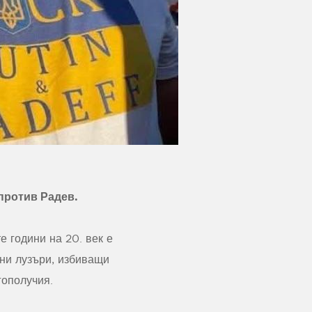
против Радев.
 години на 20. век е
ени лузъри, избиващи
гополучия.