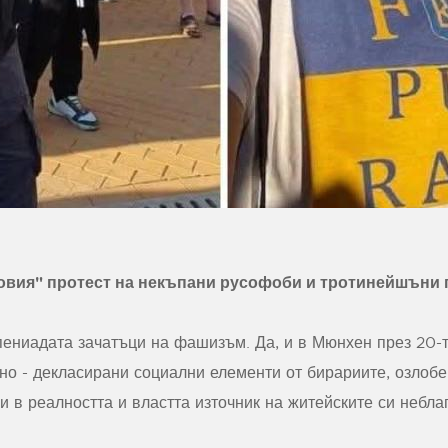
овия" протест на некъпани русофоби и тротинейшъни 
ениадата зачатъци на фашизъм. Да, и в Мюнхен през 20-те
нно - декласирани социални елементи от бирариите, озлоб
 в реалността и властта източник на житейските си небла