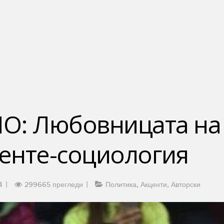
О: Любовницата на
менте-социология
4
299665 прегледи
Политика
Акценти
Авторски