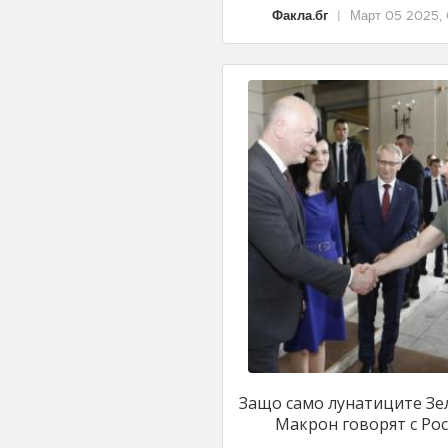
Факла.бг
|
Март 05 2025, 
Защо само лунатиците Зе
Макрон говорят с Росе