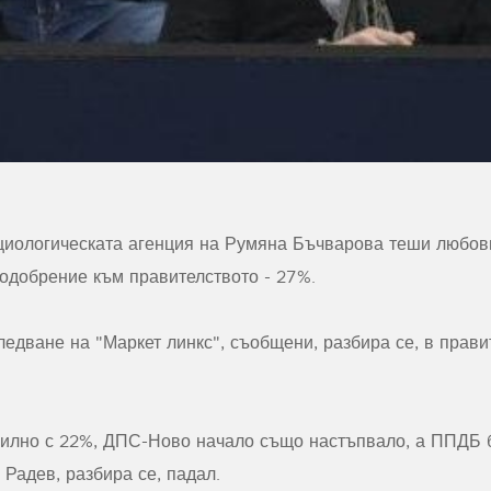
оциологическата агенция на Румяна Бъчварова теши любов
 одобрение към правителството - 27%.
ледване на "Маркет линкс", съобщени, разбира се, в прав
илно с 22%, ДПС-Ново начало също настъпвало, а ППДБ б
 Радев, разбира се, падал.