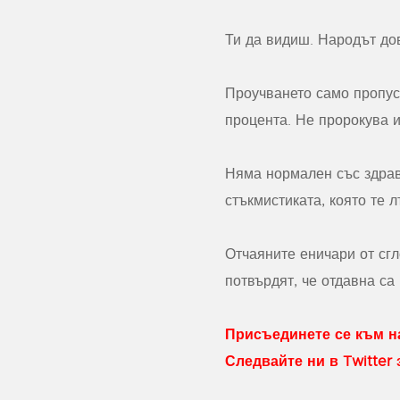
Ти да видиш. Народът дов
Проучването само пропуск
процента. Не пророкува и
Няма нормален със здрав
стъкмистиката, която те 
Отчаяните еничари от сгл
потвърдят, че отдавна са
Присъединете се към на
Следвайте ни в Twitter