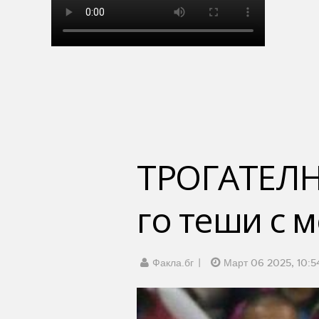
ТРОГАТЕЛН
го теши с 
Факла.бг
Март 06 2025, 10:5