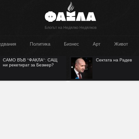
Блогът на Недялко Недялков
едвания
Политика
Бизнес
Арт
Живот
САМО ВЪВ "ФАКЛА": САЩ
Сектата на Радев
ни рекетират за Безмер?