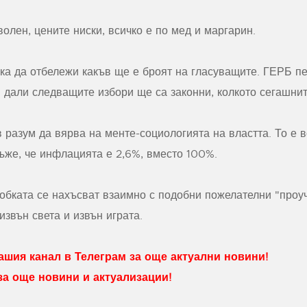
олен, цените ниски, всичко е по мед и маргарин.
а да отбележи какъв ще е броят на гласуващите. ГЕРБ печ
 дали следващите избори ще са законни, колкото сегашните
 разум да вярва на менте-социологията на властта. То е 
лъже, че инфлацията е 2,6%, вместо 100%.
обката се нахъсват взаимно с подобни пожелателни "проуч
 извън света и извън играта.
шия канал в Телеграм за още актуални новини!
 за още новини и актуализации!