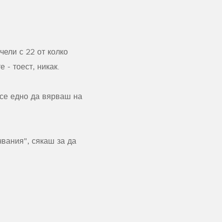
ели с 22 от колко
 - тоест, никак.
все едно да вярваш на
вания", сякаш за да