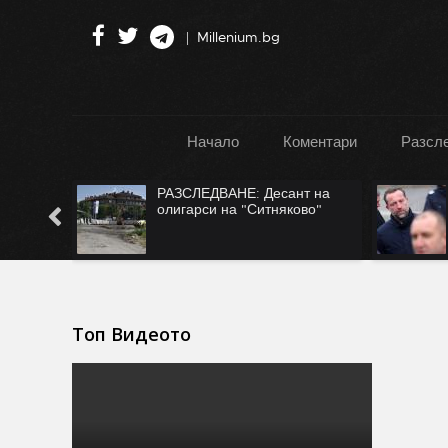
Millenium.bg
Начало
Коментари
Разсл
":
РАЗСЛЕДВАНЕ: Десант на
Турция
олигарси на "Ситняково"
Топ Видеото