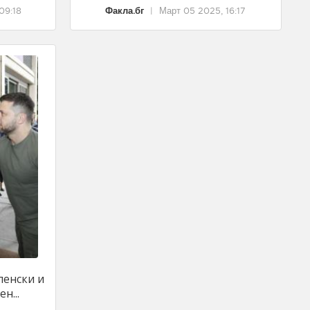
09:18
Факла.бг
|
Март 05 2025, 16:17
ленски и
н...