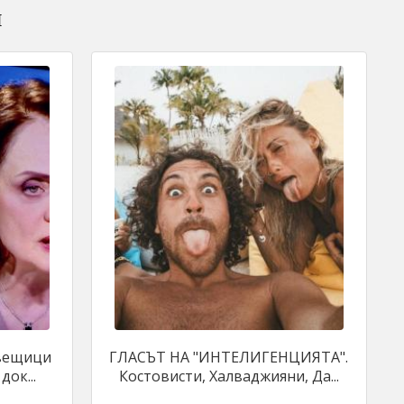
и
 вещици
ГЛАСЪТ НА "ИНТЕЛИГЕНЦИЯТА".
ок...
Костовисти, Халваджияни, Да...