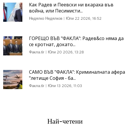
Как Радев и Пеевски ни вкараха във
война, или Песимисти...
Недялко Недялков
|
Юли 22 2026, 16:52
ГОРЕЩО ВЪВ "ФАКЛА": Радев&co няма да
се кротнат, докато...
Факла.бг
|
Юли 20 2026, 13:28
САМО ВЪВ "ФАКЛА": Криминалната афера
"летище София - ба...
Факла.бг
|
Юли 13 2026, 11:03
Най-четени