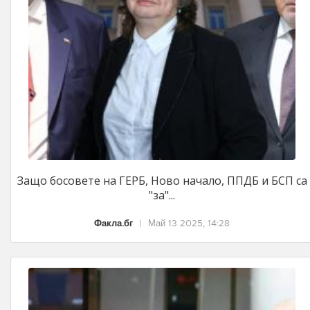
Защо босовете на ГЕРБ, Ново начало, ППДБ и БСП са
"за"...
Факла.бг
|
Май 13 2025, 14:28