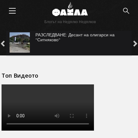
Блогът на Недялко Недялков
сант на олигарси на
САМО ВЪВ "ФАКЛА": СА
Безмер?
Топ Видеото