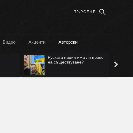
Видео
Акценти
Авторски
Руската нация има ли право
Лъжа е, че ще са 
на съществуване?
Безмер