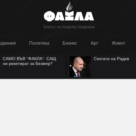
Блогът на Недялко Недялков
едвания
Политика
Бизнес
Арт
Живот
А": САЩ
Сектата на Радев
езмер?