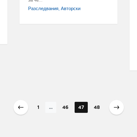
Разследвания
Авторски
1
...
46
47
48