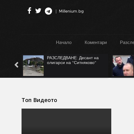
Millenium.bg
Начало
Коментари
Разсл
РАЗСЛЕДВАНЕ: Десант на
САМО ВЪВ "ФАКЛ
олигарси на "Ситняково"
ни рекетират за Б
Топ Видеото