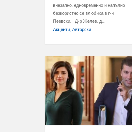
внезапно, едновременно и напълно
безкористно се влюбиха в г-н
Пеевски. Д-р Желев, д...
Акценти
Авторски