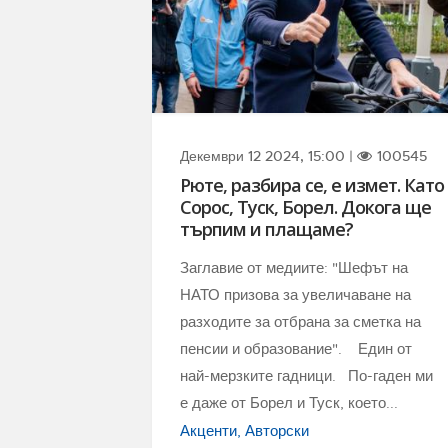
Декември 12 2024, 15:00 |
100545
Рюте, разбира се, е измет. Като
Сорос, Туск, Борел. Докога ще
търпим и плащаме?
Заглавие от медиите: "Шефът на
НАТО призова за увеличаване на
разходите за отбрана за сметка на
пенсии и образование". Един от
най-мерзките гадници. По-гаден ми
е даже от Борел и Туск, което...
Акценти
Авторски