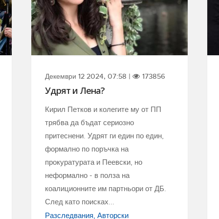
Декември 12 2024, 07:58 |
173856
Удрят и Лена?
Кирил Петков и колегите му от ПП
трябва да бъдат сериозно
притеснени. Удрят ги един по един,
формално по поръчка на
прокуратурата и Пеевски, но
неформално - в полза на
коалиционните им партньори от ДБ.
След като поисках...
Разследвания
Авторски