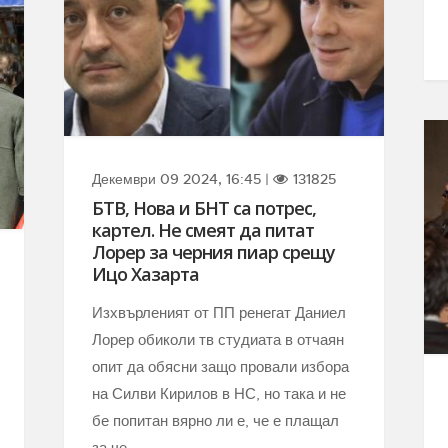
Декември 09 2024, 16:45 |
131825
БТВ, Нова и БНТ са потрес,
картел. Не смеят да питат
Лорер за черния пиар срещу
Ицо Хазарта
Изхвърленият от ПП ренегат Даниел
Лорер обиколи тв студиата в отчаян
опит да обясни защо провали избора
на Силви Кирилов в НС, но така и не
бе попитан вярно ли е, че е плащал
за че...