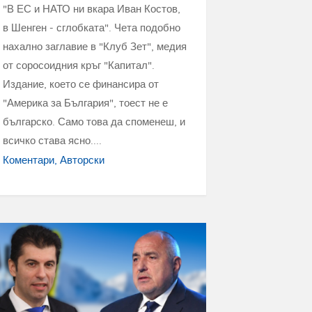
"В ЕС и НАТО ни вкара Иван Костов,
в Шенген - сглобката". Чета подобно
нахално заглавие в "Клуб Зет", медия
от соросоидния кръг "Капитал".
Издание, което се финансира от
"Америка за България", тоест не е
българско. Само това да споменеш, и
всичко става ясно....
Коментари
Авторски