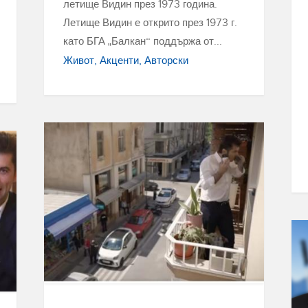
летище Видин през 1973 година.
Летище Видин е открито през 1973 г.
като БГА „Балкан“ поддържа от...
Живот
Акценти
Авторски