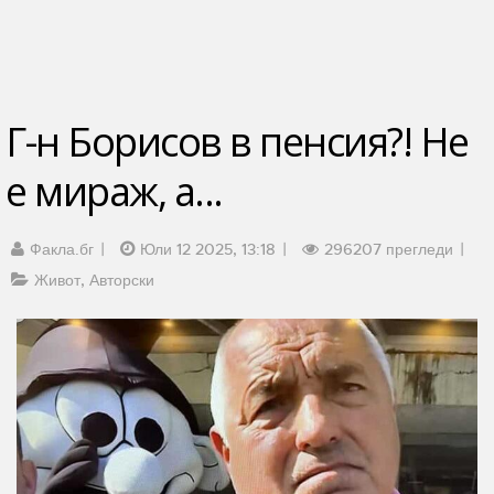
Г-н Борисов в пенсия?! Не
е мираж, а...
Факла.бг
Юли 12 2025, 13:18
296207 прегледи
Живот
Авторски