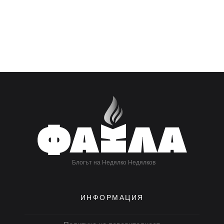
Блогът на Недялко Недялков
ИНФОРМАЦИЯ