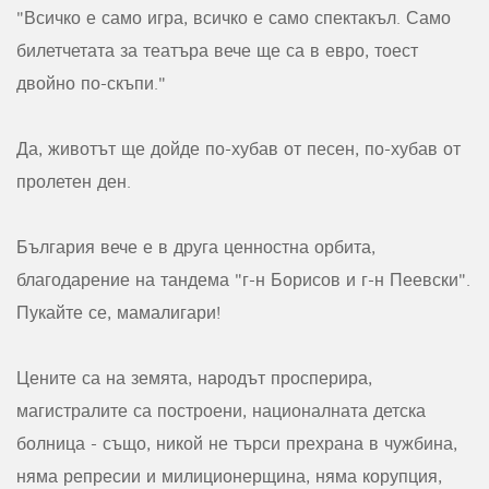
"Всичко е само игра, всичко е само спектакъл. Само
билетчетата за театъра вече ще са в евро, тоест
двойно по-скъпи."
Да, животът ще дойде по-хубав от песен, по-хубав от
пролетен ден.
България вече е в друга ценностна орбита,
благодарение на тандема "г-н Борисов и г-н Пеевски".
Пукайте се, мамалигари!
Цените са на земята, народът просперира,
магистралите са построени, националната детска
болница - също, никой не търси прехрана в чужбина,
няма репресии и милиционерщина, няма корупция,