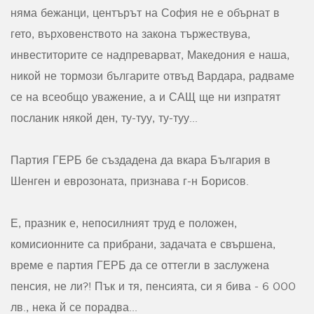
няма бежанци, центърът на София не е обърнат в
гето, върховенството на закона тържествува,
инвеститорите се надпреварват, Македония е наша,
никой не тормози българите отвъд Вардара, радваме
се на всеобщо уважение, а и САЩ ще ни изпратят
посланик някой ден, ту-туу, ту-туу...
Партия ГЕРБ бе създадена да вкара България в
Шенген и еврозоната, признава г-н Борисов.
Е, празник е, непосилният труд е положен,
комисионните са прибрани, задачата е свършена,
време е партия ГЕРБ да се оттегли в заслужена
пенсия, не ли?! Пък и тя, пенсията, си я бива - 6 000
лв., нека й се порадва...