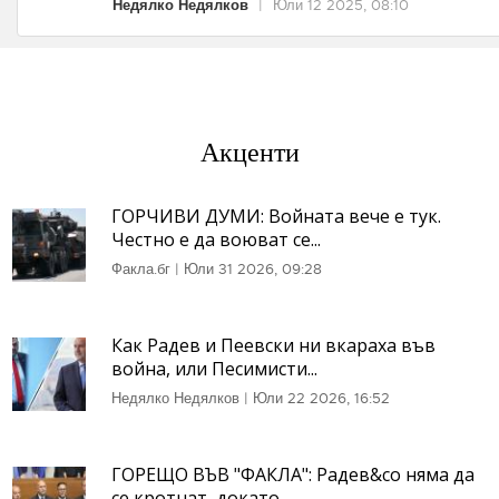
Недялко Недялков
|
Юли 12 2025, 08:10
Акценти
ГОРЧИВИ ДУМИ: Войната вече е тук.
Честно е да воюват се...
Факла.бг
|
Юли 31 2026, 09:28
Как Радев и Пеевски ни вкараха във
война, или Песимисти...
Недялко Недялков
|
Юли 22 2026, 16:52
ГОРЕЩО ВЪВ "ФАКЛА": Радев&co няма да
се кротнат, докато...