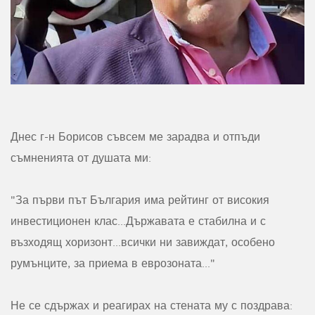
Днес г-н Борисов съвсем ме зарадва и отпъди
съмненията от душата ми:
"За първи път България има рейтинг от високия
инвестиционен клас...Държавата е стабилна и с
възходящ хоризонт...всички ни завиждат, особено
румънците, за приема в еврозоната..."
Не се сдържах и реагирах на стената му с поздрава: