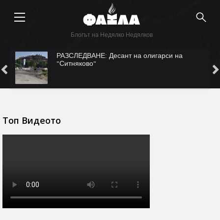
Блогът на Недялко Недялков
САМО ВЪВ "ФАКЛА": САЩ ни рекетират за
Безмер?
Топ Видеото