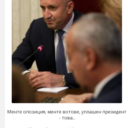
Менте опозиция, менте вотове, уплашен президент
- това...