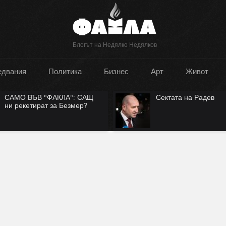
Блогът на Недялко Недялков
едвания
Политика
Бизнес
Арт
Живот
Сектата на Радев
Руската наци
на съществу