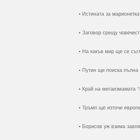
• Истината за марионетка
• Заговор срещу човечес
• На какъв мир ще се съг
• Путин ще поиска пълна 
• Край на мегаизмамата 
• Тръмп ще източи европ
• Борисов уж взима заво