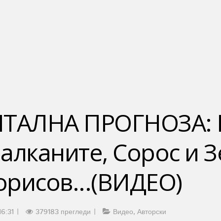
АЛНА ПРОГНОЗА: Р
алканите, Сорос и З
орисов...(ВИДЕО)
6:31
379183 прегледи
Видео
Авторски