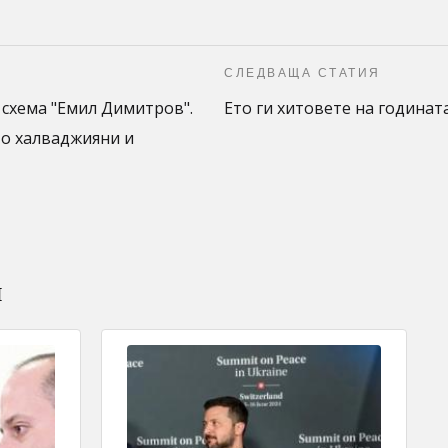
СЛЕДВАЩА СТАТИЯ
схема "Емил Димитров".
Ето ги хитовете на годинат
то халваджияни и
и