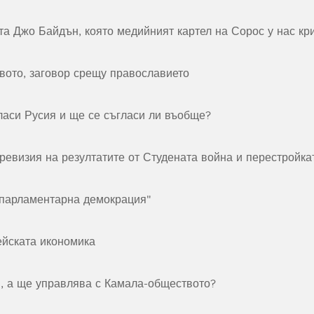
та Джо Байдън, която медийният картел на Сорос у нас кр
твото, заговор срещу православието
ласи Русия и ще се съгласи ли въобще?
ревизия на резултатите от Студената война и перестройка
"парламентарна демокрация"
ейската икономика
я, а ще управлява с Камала-обществото?