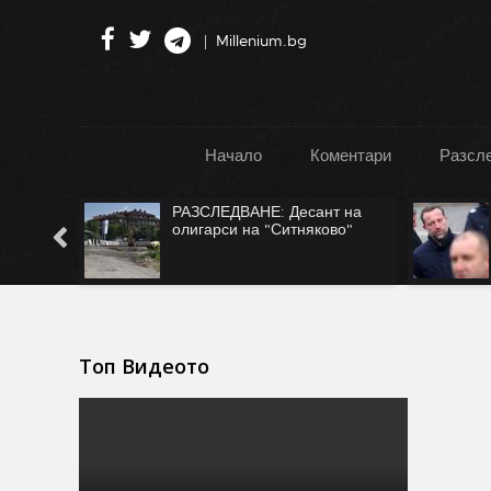
Millenium.bg
Начало
Коментари
Разсл
: Десант на
САМО ВЪВ "ФАКЛА": САЩ
"Ситняково"
ни рекетират за Безмер?
Топ Видеото