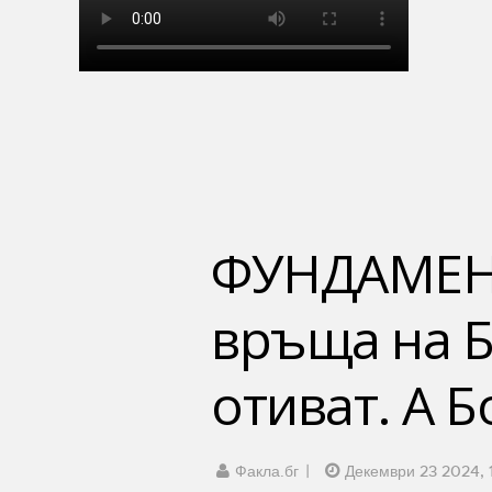
ФУНДАМЕНТ
връща на Б
отиват. А Б
Факла.бг
Декември 23 2024, 1