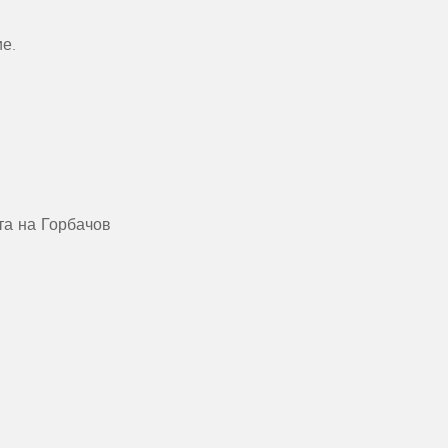
ие.
та на Горбачов