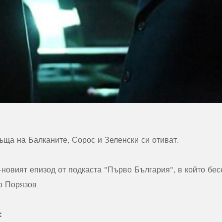
ъща на Балканите, Сорос и Зеленски си отиват.
-новият епизод от подкаста "Първо България", в който бе
о Порязов.
: