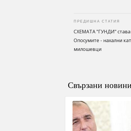
ПРЕДИШНА СТАТИЯ
СХЕМАТА "ГУНДИ" става 
Опосумите - нахални ка
милошевци
Свързани новин