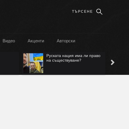
Видео
Акценти
Авторски
я има ли право
Лъжа е, че ще са само в
ване?
Безмер