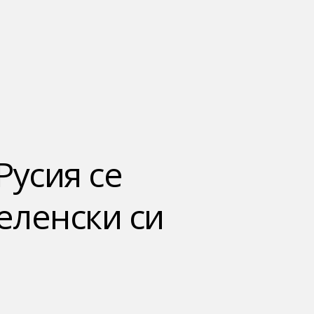
усия се
еленски си