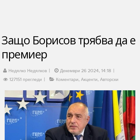
Защо Борисов трябва да е
премиер
Недялко Недялков
Декември 26 2024, 14:18
127151 прегледи
Коментари
Акценти
Авторски