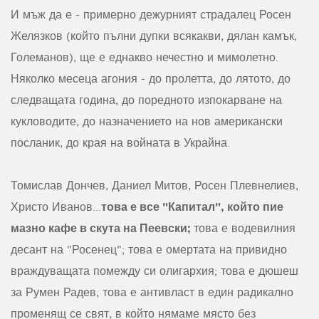
И мъж да е - примерно дежурният страдалец Росен
Желязков (който пълни дупки всякакви, дялан камък,
Големанов), ще е еднакво нечестно и мимолетно.
Няколко месеца агония - до пролетта, до лятото, до
следващата година, до поредното изпокарване на
кукловодите, до назначението на нов американски
посланик, до края на войната в Украйна.
Томислав Дончев, Даниел Митов, Росен Плевнелиев,
това е все "Капитал", който пие
Христо Иванов...
мазно кафе в скута на Пеевски;
това е водевилния
десант на "Росенец"; това е омертата на привидно
враждуващата помежду си олигархия; това е дюшеш
за Румен Радев, това е антивласт в един радикално
променящ се свят, в който нямаме място без