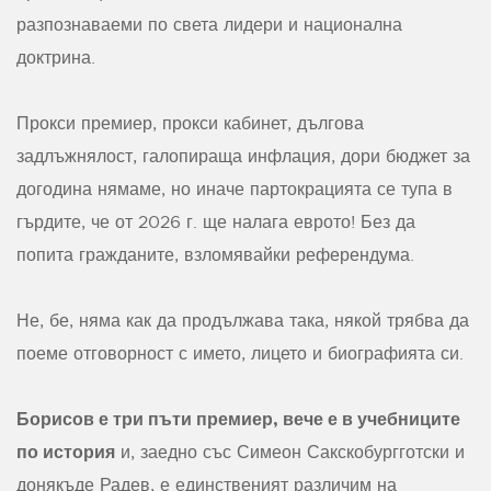
разпознаваеми по света лидери и национална
доктрина.
Прокси премиер, прокси кабинет, дългова
задлъжнялост, галопираща инфлация, дори бюджет за
догодина нямаме, но иначе партокрацията се тупа в
гърдите, че от 2026 г. ще налага еврото! Без да
попита гражданите, взломявайки референдума.
Не, бе, няма как да продължава така, някой трябва да
поеме отговорност с името, лицето и биографията си.
Борисов е три пъти премиер, вече е в учебниците
по история
и, заедно със Симеон Сакскобургготски и
донякъде Радев, е единственият различим на