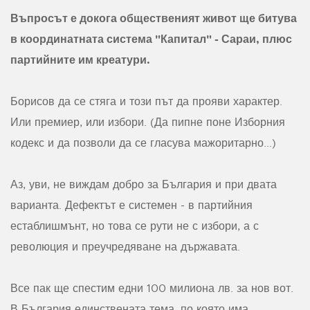
Въпросът е докога общественият живот ще битува
в координатната система "Капитал" - Сараи, плюс
партийните им креатури.
Борисов да се стяга и този път да прояви характер.
Или премиер, или избори. (Да пипне поне Изборния
кодекс и да позволи да се гласува мажоритарно...)
Аз, уви, не виждам добро за България и при двата
варианта. Дефектът е системен - в партийния
естаблишмънт, но това се рути не с избори, а с
революция и преучредяване на държавата.
Все пак ще спестим едни 100 милиона лв. за нов вот.
В България единствената тема, по която има