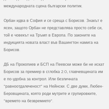
международната сцена български политик.
Орбан идва в София и се среща с Борисов. Знакът е
ясен, защото Орбан не представлява просто себе си,
той е човекът на Тръмп в Европа. По законите на
индукцията новата власт във Вашингтон намига на
Борисов.
ДБ на Прокопиев и БСП на Пеевски може би не искат
Борисов за премиер в сглобка 2.0, главчевщината им
е по-удобна за контрол. Или безличната
"равноотдалеченост" на Нейнски. С две думи, Любен-
Беровщината, която роди мутрите и групировките,
"времето на безвремието".