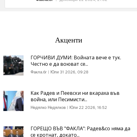
Акценти
ГОРЧИВИ ДУМИ: Войната вече е тук.
Честно е да воюват се...
Факла.бг
|
Юли 31 2026, 09:28
Как Радев и Пеевски ни вкараха във
война, или Песимисти...
Недялко Недялков
|
Юли 22 2026, 16:52
ГОРЕЩО ВЪВ "ФАКЛА": Радев&co няма да
се кротнат, докато...