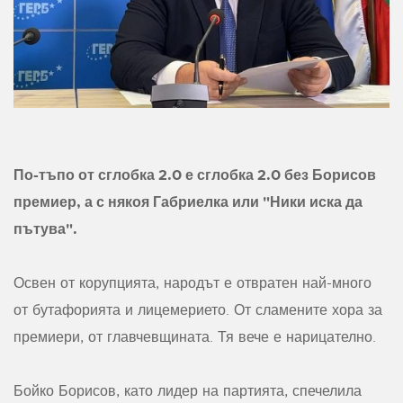
По-тъпо от сглобка 2.0 е сглобка 2.0 без Борисов
премиер, а с някоя Габриелка или "Ники иска да
пътува".
Освен от корупцията, народът е отвратен най-много
от бутафорията и лицемерието. От сламените хора за
премиери, от главчевщината. Тя вече е нарицателно.
Бойко Борисов, като лидер на партията, спечелила