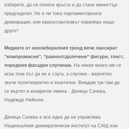
изборите, да си понесе кръста и да стане министър-
председател. Не е ли това парламентарната
демокрация, или евроатлантизмът повелява нещо
друго?
Медиите от неолибералния тренд вече лансират
"компромисни", "равноотдалечени" фигури, тоест,
поредния фасаден слугинаж.
На някои много им се
иска този път да не е слуга, а слугиня - вероятно
звучи политкоректно и екзотично. Виждам тук-там да
се въртят и конкретни имена - Деница Сачева,
Надежда Нейнски...
Деница Сачева е все едно да ни управлява
Националния демократически институт на САЩ или