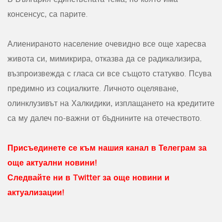
консенсус, са парите.
Алиенираното население очевидно все още харесва
живота си, мимикрира, отказва да се радикализира,
възпроизвежда с гласа си все същото статукво. Псува
предимно из социалките. Личното оцеляване,
олинклузивът на Халкидики, изплащането на кредитите
са му далеч по-важни от бъднините на отечеството.
Присъединете се към нашия канал в Телеграм за
още актуални новини!
Следвайте ни в Twitter за още новини и
актуализации!