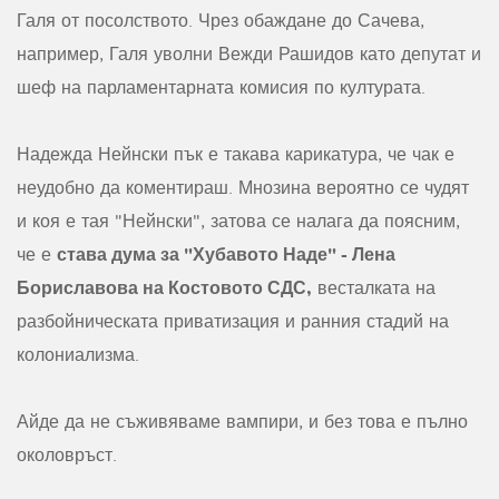
Галя от посолството. Чрез обаждане до Сачева,
например, Галя уволни Вежди Рашидов като депутат и
шеф на парламентарната комисия по културата.
Надежда Нейнски пък е такава карикатура, че чак е
неудобно да коментираш. Мнозина вероятно се чудят
и коя е тая "Нейнски", затова се налага да поясним,
става дума за "Хубавото Наде" - Лена
че е
Бориславова на Костовото СДС,
весталката на
разбойническата приватизация и ранния стадий на
колониализма.
Айде да не съживяваме вампири, и без това е пълно
околовръст.