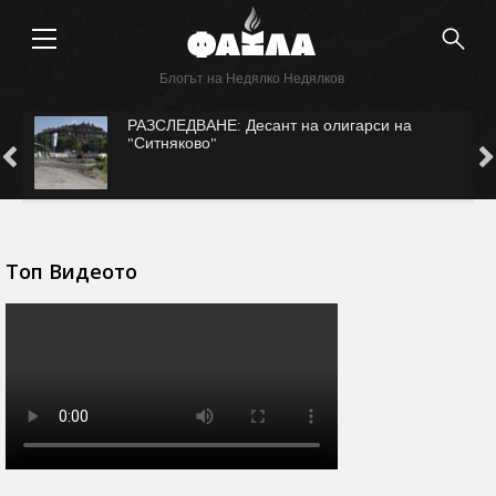
Блогът на Недялко Недялков
САМО ВЪВ "ФАКЛА": САЩ ни рекетират за
Безмер?
Топ Видеото