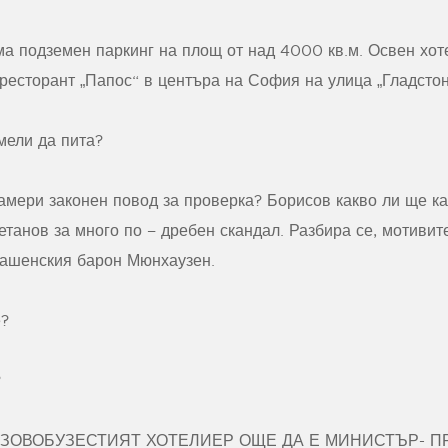
има подземен паркинг на площ от над 4000 кв.м. Освен хо
 ресторант „Папос“ в центъра на София на улица „Гладстон
ели да пита?
мери законен повод за проверка? Борисов какво ли ще каж
танов за много по – дребен скандал. Разбира се, мотивите
нашенския барон Мюнхаузен.
е?
?
ЗОВОБУЗЕСТИЯТ ХОТЕЛИЕР ОЩЕ ДА Е МИНИСТЪР- П