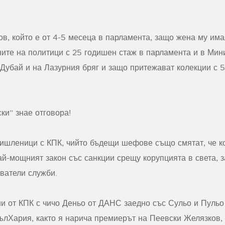
в, който е от 4-5 месеца в парламента, защо жена му има
ите на политици с 25 годишен стаж в парламента и в Мин
Дубай и на Лазурния бряг и защо притежават колекции с 5
ки” знае отговора!
ишленици с КПК, чийто бъдещи шефове също смятат, че к
най-мощният закон със санкции срещу корупцията в света, з
ватели служби.
ни от КПК с чичо Деньо от ДАНС заедно със Сульо и Пульо
БълХария, както я нарича премиерът на Пеевски Желязков,