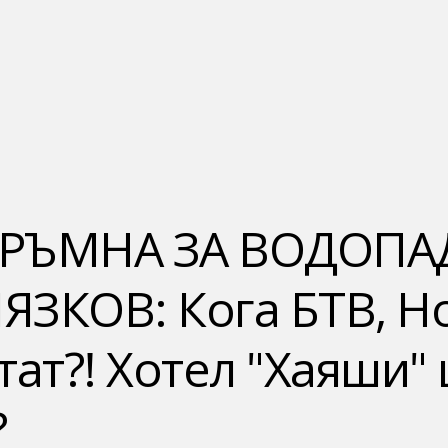
ГРЪМНА ЗА ВОДОПА
ЗКОВ: Кога БТВ, Но
тат?! Хотел "Хаяши"
?