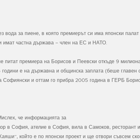
 вода за пиене, в която премиерът си има японски палат 
 имат частна държава – член на ЕС и НАТО.
 питат премиера на Борисов и Пеевски откъде 9 милиона
5 години е на държавна и общинска заплата (беше главен
 Софиянски и оттам го прибра 2005 година в ГЕРБ Бори
Мислех, че информацията за
ор в София, ателие в София, вила в Самоков, ресторант и
Хаяши“, който е по японски проект и ще отвори съвсем ск