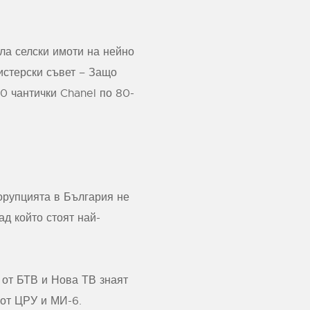
ла селски имоти на нейно
истерски съвет – Защо
0 чантички Chanel по 80-
орупцията в България не
ад който стоят най-
 от БТВ и Нова ТВ знаят
 от ЦРУ и МИ-6.