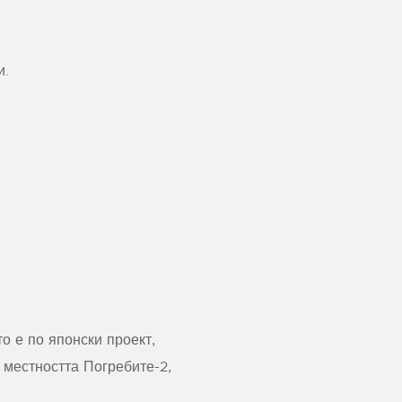
и.
то е по японски проект,
 местността Погребите-2,