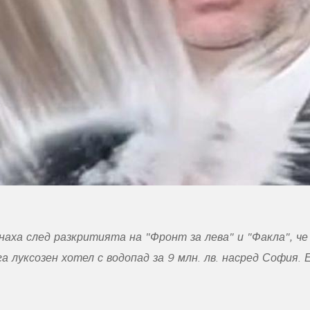
аха след разкритията на "Фронт за лева" и "Факла", ч
а луксозен хотел с водопад за 9 млн. лв. насред София.