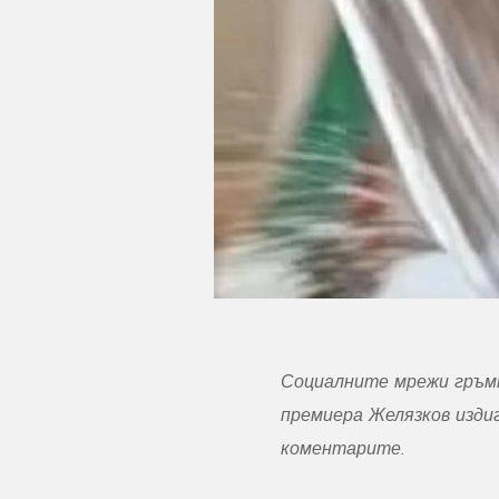
Социалните мрежи гръмн
премиера Желязков издиг
коментарите.