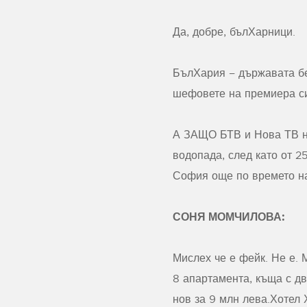
Да, добре, бълХарници.
БълХария – държавата без
шефовете на премиера си
А ЗАЩО БТВ и Нова ТВ не
водопада, след като от 2
София още по времето на
СОНЯ МОМЧИЛОВА:
Мислех че е фейк. Не е. 
8 апартамента, къща с дв
нов за 9 млн лева.Хотел 