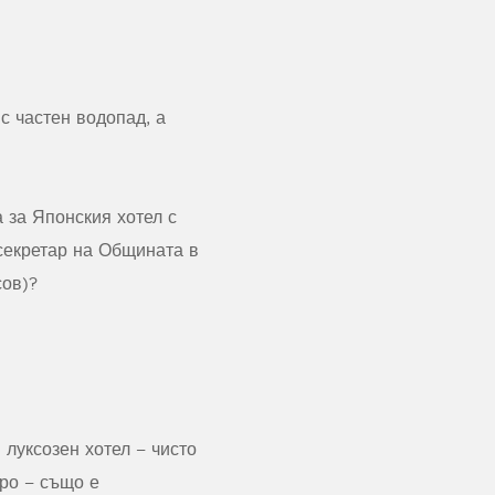
с частен водопад, а
 за Японския хотел с
 секретар на Общината в
сов)?
 луксозен хотел – чисто
оро – също е