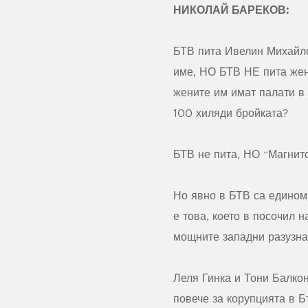
НИКОЛАЙ БАРЕКОВ:
БТВ пита Ивелин Михайло
име, НО БТВ НЕ пита жен
жените им имат палати в 
100 хиляди бройката?
БТВ не пита, НО “Магнитс
Но явно в БТВ са едином
е това, което в посочил 
мощните западни разузна
Леля Гинка и Тони Балко
повече за корупцията в 