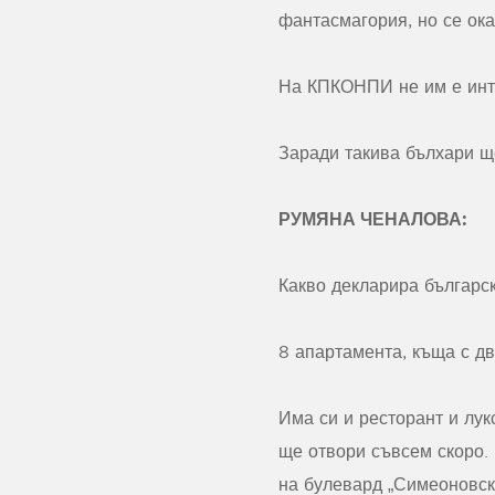
фантасмагория, но се ок
На КПКОНПИ не им е инте
Заради такива бълхари щ
РУМЯНА ЧЕНАЛОВА:
Какво декларира българс
8 апартамента, къща с д
Има си и ресторант и лук
ще отвори съвсем скоро. 
на булевард „Симеоновск