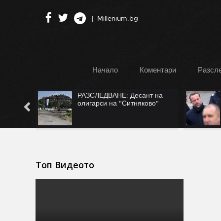
Millenium.bg
Начало
Коментари
Разсл
":
РАЗСЛЕДВАНЕ: Десант на
Турция
олигарси на "Ситняково"
Топ Видеото