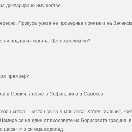
аза декларирано имущество.
ресно. Прокуратурата не проверява приятели на Зеленск
е ни подпалят юргана. Ще позволим ли?
кия премиер?
вор в София, ателие в София, вила в Самоков
созен хотел – чисто нов за 9 млн лева. Хотел “Хаяши“, кой
Намира се на един от входовете на Борисовата градина, в
о шосе“ 4 и си има водопад.