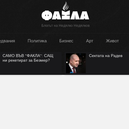
Блогът на Недялко Недялков
едвания
Политика
Бизнес
Арт
Живот
САМО ВЪВ "ФАКЛА": САЩ
Сектата на Радев
ни рекетират за Безмер?