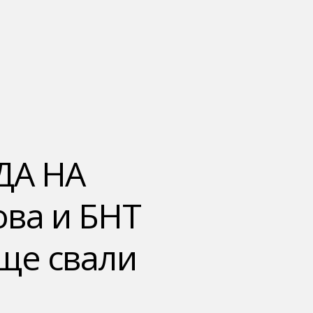
ДА НА
ва и БНТ
 ще свали