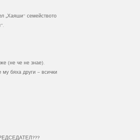
тел „Хаяши“ семейството
“.
е (не че не знае).
 му бяха други – всички
РЕДСЕДАТЕЛ???