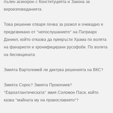
пълен асинхрон с Конституцията и Закона за
вероизповеданията.
Това решение отваря почва за разкол и очевадно е
предизвикано от "непослушанието" на Патриарх
Даниил, който отказва да прекръсти Храма по волята
на фанариоти и хронифицирани русофоби. По волята
на бесовщината.
Змията Вартоломей ли диктува решенията на ВКС?
Змията Сорос? Змията Прокопиев?
"Евроатлантическата" змия Соломон Паси, който
казва "майната му на православието"?