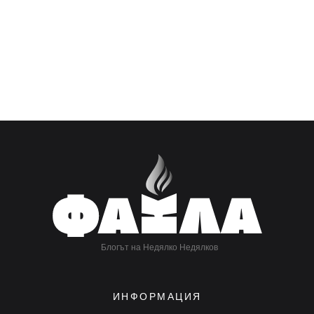
Блогът на Недялко Недялков
ИНФОРМАЦИЯ