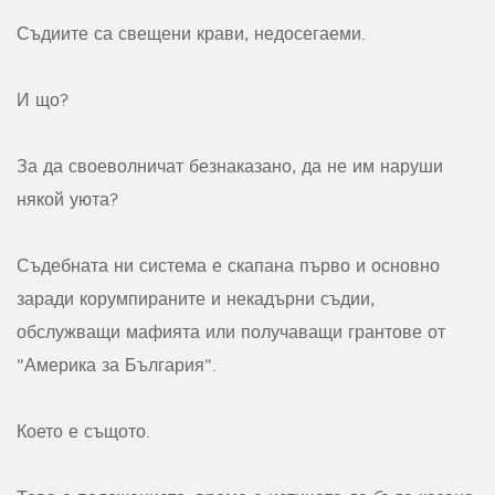
Съдиите са свещени крави, недосегаеми.
И що?
За да своеволничат безнаказано, да не им наруши
някой уюта?
Съдебната ни система е скапана първо и основно
заради корумпираните и некадърни съдии,
обслужващи мафията или получаващи грантове от
"Америка за България".
Което е същото.