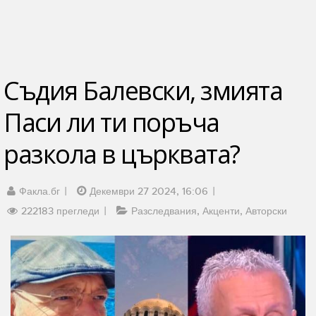
Съдия Балевски, змията
Паси ли ти поръча
разкола в църквата?
Факла.бг
Декември 27 2024, 16:06
222183 прегледи
Разследвания
Акценти
Авторски