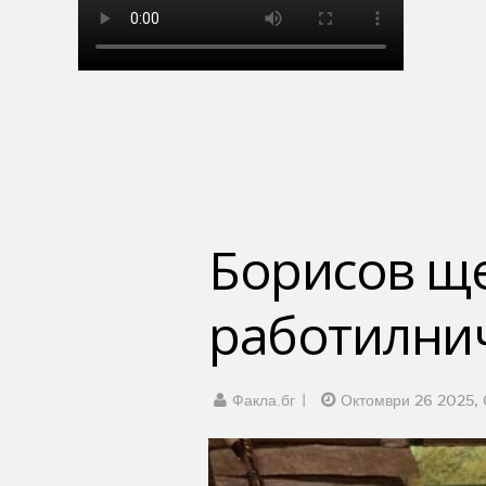
Борисов ще
работилнич
Факла.бг
Октомври 26 2025, 