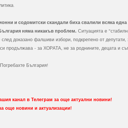
литика.
ионни и содомитски скандали биха свалили всяка една
 България няма никакъв проблем.
Ситуацията е "стабилн
 след доказано фалшиви избори, подкрепено от депутати, 
 си продължава - за ХОРАТА, не за роднините, децата и съп
 Погребахте България!
шия канал в Телеграм за още актуални новини!
 за още новини и актуализации!