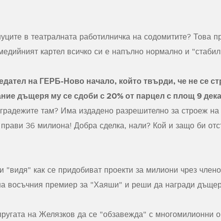
уците в театралната работилничка на содомитите? Това 
медийният картел всичко си е напълно нормално и "стабил
едател на ГЕРБ-Ново начало, който твърди, че не се с
ание дъщеря му се сдоби с 20% от парцел с площ 9 дек
 градежите там? Има издадено разрешително за строеж на 
прави 36 милиона! Добра сделка, нали? Кой и защо би отс
и "видя" как се придобиват проекти за милиони чрез член
на восъчния премиер за "Хаяши" и реши да награди дъщер
ругата на Желязков да се "обзавежда" с многомилионни о