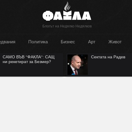
Блогът на Недялко Недялков
едвания
Политика
Бизнес
Арт
Живот
САМО ВЪВ "ФАКЛА": САЩ
Сектата на Радев
ни рекетират за Безмер?