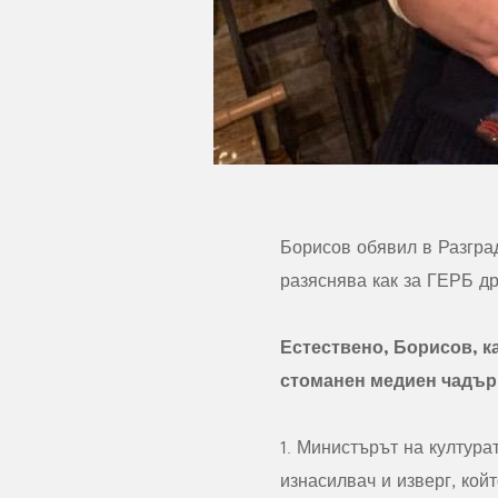
Борисов обявил в Разград
разяснява как за ГЕРБ д
Естествено, Борисов, к
стоманен медиен чадър 
1. Министърът на култура
изнасилвач и изверг, кой