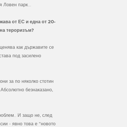
я Ловен парк...
ава от ЕС и една от 20-
 на тероризъм?
оценява как държавите се
става под засилено
иони за по няколко стотин
! Абсолютно безнаказано,
облем.. И защо не, след
сии - явно това е "новото