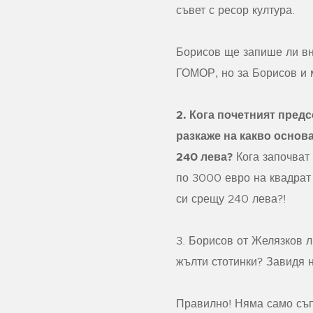
съвет с ресор култура.
Борисов ще запише ли вн
ГОМОР, но за Борисов и 
2. Кога почетният предс
разкаже на какво основ
240 лева?
Кога започват
по 3000 евро на квадрат 
си срещу 240 лева?!
3. Борисов от Желязков л
жълти стотинки? Завидя 
Правилно! Няма само съп