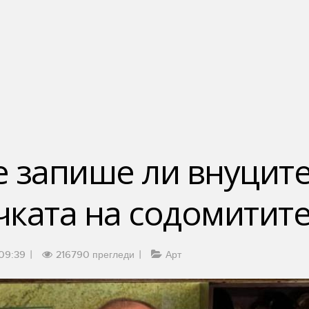
 запише ли внуците
ката на содомитите
09:39
216790 прегледи
Арт