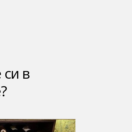
 си в
?