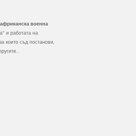
 африканска военна
а" и работата на
за които съд постанови,
ругите...