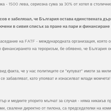
чка - 1500 лева, сериозна сума за 30% от хотел в столични
сов е забелязал, че България остава единствената държ
лючени в сивия списък за пране на пари и финансиране
заседание на FATF - международната организация, която 
и финансирането на тероризъм, бе обявено, че България о
двид факта, че у нас политиците си "купуват" имоти за мил
 се забавляват, като упояват и изнасилват млади момчета
ър и медиите упорито мълчат за случая - няма никакъв пр
ми, свалени директно от пилона, са председателки на коми