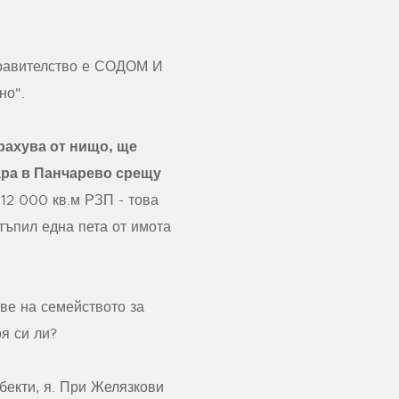
правителство е СОДОМ И
но".
трахува от нищо, ще
ара в Панчарево срещу
12 000 кв.м РЗП - това
тъпил една пета от имота
ове на семейството за
я си ли?
бекти, я. При Желязкови