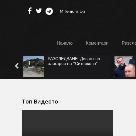
Millenium.bg
Начало
Коментари
Разсл
":
РАЗСЛЕДВАНЕ: Десант на
Турция
олигарси на "Ситняково"
Топ Видеото