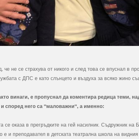
, че не се страхува от никого и след това се впуснал в пр
ружбата с ДПС е като слънцето и въздуха за всяко жино с
акто винаги, е пропуснал да коментира редица теми, на
и според него са "маловажни", а именно:
та се оказа в прегръдките на гей насилник. Съдружник на 
то е и преподавател в детската театрална школа на видни