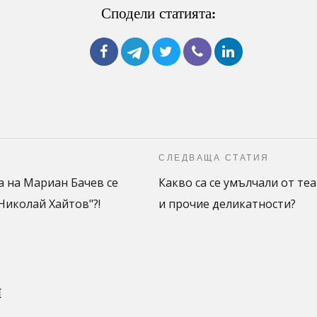
Сподели статията:
СЛЕДВАЩА СТАТИЯ
 на Мариан Бачев се
Какво са се умълчали от те
иколай Хайтов"?!
и прочие деликатности?
и