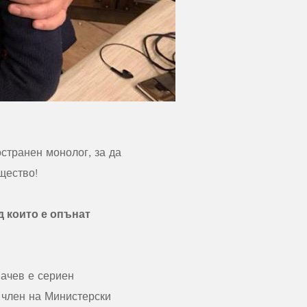
остранен монолог, за да
ъщество!
д които е опънат
Бачев е сериен
я член на Министерски