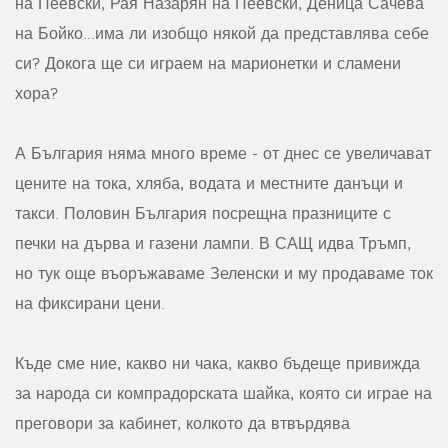
на Пеевски, Рая Назарян на Пеевски, Деница Сачева
на Бойко...има ли изобщо някой да представлява себе
си? Докога ще си играем на марионетки и сламени
хора?
А България няма много време - от днес се увеличават
цените на тока, хляба, водата и местните данъци и
такси. Половин България посрещна празниците с
печки на дърва и газени лампи. В САЩ идва Тръмп,
но тук още въоръжаваме Зеленски и му продаваме ток
на фиксирани цени.
Къде сме ние, какво ни чака, какво бъдеще привижда
за народа си компрадорската шайка, която си играе на
преговори за кабинет, колкото да втвърдява