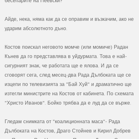
бесепарите на Пеевски?
Айде, нека, няма как да се оправим и възкачим, ако не
ударим абсолютното дъно.
Костов поискал неговото момче (или момиче) Радан
Кънев да го представлява в уйдурмата. Това е най-
сигурният знак, че работата ще е ялова. И да се
сговорят сега, след месец-два Рада Дълбоката ще се
изцепи по телевизията за "Бай Хуй" и драматично ще
изтегли министрите на Костов от кабинета. По схемата
"Христо Иванов". Бойко трябва да е луд да се върже.
Гледам снимката от "коалиционната маса"- Рада
Дълбоката на Костов, Драго Стойнев и Кирил Добрев