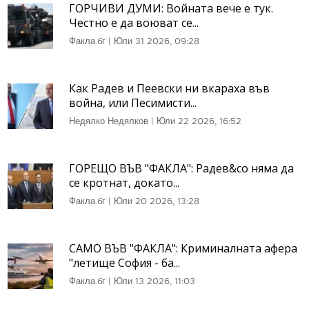
ГОРЧИВИ ДУМИ: Войната вече е тук.
Честно е да воюват се...
Факла.бг
|
Юли 31 2026, 09:28
Как Радев и Пеевски ни вкараха във
война, или Песимисти...
Недялко Недялков
|
Юли 22 2026, 16:52
ГОРЕЩО ВЪВ "ФАКЛА": Радев&co няма да
се кротнат, докато...
Факла.бг
|
Юли 20 2026, 13:28
САМО ВЪВ "ФАКЛА": Криминалната афера
"летище София - ба...
Факла.бг
|
Юли 13 2026, 11:03