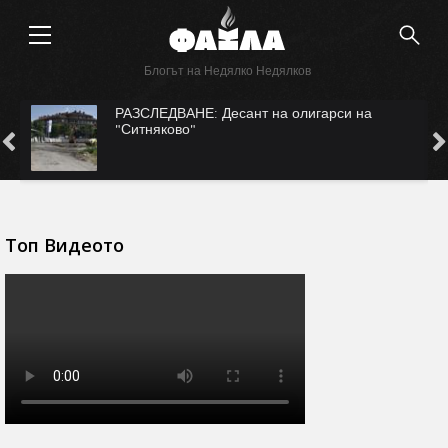
Блогът на Недялко Недялков
с
РАЗСЛЕДВАНЕ: Десант на олигарси на
"Ситняково"
Топ Видеото