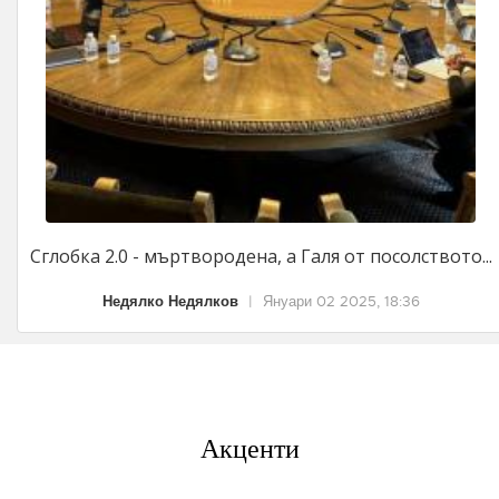
Сглобка 2.0 - мъртвородена, а Галя от посолството...
Недялко Недялков
|
Януари 02 2025, 18:36
Акценти