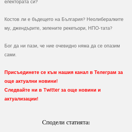
електората си?
Костов ли е бъдещето на България? Неолибералките
му, джендърите, зелените рекетьори, НПО-тата?
Бог да ни пази, че ние очевидно няма да се опазим
сами.
Присъединете се към нашия канал в Телеграм за
още актуални новини!
Следвайте ни в Twitter за още новини и
актуализации!
Сподели статията: