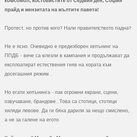
комсомол, костовистите от Седмия ден, София
прайд и жензитата на жълтите павета!
Протест, но против кого? Нали правителството падна?
Не е ясно. Очевидно е предизборен хепънинг на
ППДБ - вече са влезли в кампания и продължават да
експлоатират естествения гняв на хората към
досегашния режим...
Но егати хепънинга - пак огромни екрани, сцени,
озвучаване, брандове...Това са стотици, стотици
хиляди левове. Да ги бяха дарили за нещо смислено,
а не за галене на егото.