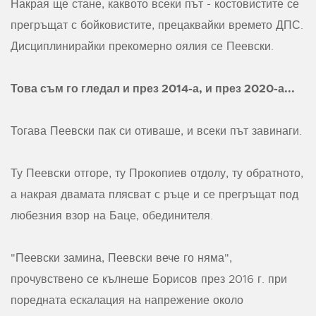
Накрая ще стане, каквото всеки път - костовистите се
прегръщат с бойковистите, прецаквайки времето ДПС.
Дисциплинирайки прекомерно оялия се Пеевски.
Това съм го гледал и през 2014-а, и през 2020-а...
Тогава Пеевски пак си отиваше, и всеки път завинаги.
Ту Пеевски отгоре, ту Прокопиев отдолу, ту обратното,
а накрая двамата плясват с ръце и се прегръщат под
любезния взор на Баце, обединителя.
"Пеевски замина, Пеевски вече го няма",
прочувствено се кълнеше Борисов през 2016 г. при
поредната ескалация на напрежение около