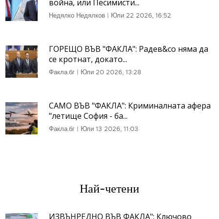
война, или Песимисти...
Недялко Недялков
|
Юли 22 2026, 16:52
ГОРЕЩО ВЪВ "ФАКЛА": Радев&co няма да
се кротнат, докато...
Факла.бг
|
Юли 20 2026, 13:28
САМО ВЪВ "ФАКЛА": Криминалната афера
"летище София - ба...
Факла.бг
|
Юли 13 2026, 11:03
Най-четени
ИЗВЪНРЕДНО ВЪВ ФАКЛА": Ключово