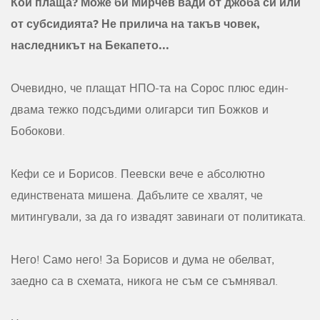
Кой плаща? Може би Мирчев вади от джоба си или
от субсидията? Не прилича на такъв човек,
наследникът на Бекапето...
Очевидно, че плащат НПО-та на Сорос плюс един-
двама тежко подсъдими олигарси тип Божков и
Бобокови.
Кефи се и Борисов. Пеевски вече е абсолютно
единствената мишена. Дабълите се хвалят, че
митингували, за да го извадят завинаги от политиката.
Него! Само него! За Борисов и дума не обелват,
заедно са в схемата, никога не съм се съмнявал.