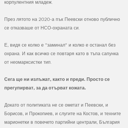
корпулентния младеж.
През лятото на 2020-а пък Пеевски отново публично
се отказваше от НСО-охраната си.
Е, видя се колко е "заминал" и колко е останал без
охрана. И как всичко се повтаря като в тъпа сапунка
от неомарксистки тип.
Сега ще ни излъжат, както и преди. Просто се
прегупирват, за да отърват кожата.
Докато от политиката не се ометат и Пеевски, и
Борисов, и Прокопиев, и слугите на Костов, и техните
марионетки в повечето партийни централи, България