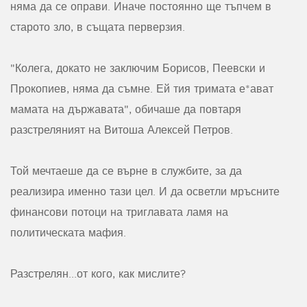
няма да се оправи. Иначе постоянно ще тъпчем в
старото зло, в същата перверзия.
"Колега, докато не заключим Борисов, Пеевски и
Прокопиев, няма да съмне. Ей тия тримата е*ават
мамата на държавата", обичаше да повтаря
разстреляният на Витоша Алексей Петров.
Той мечтаеше да се върне в службите, за да
реализира именно тази цел. И да осветли мръсните
финансови потоци на триглавата ламя на
политическата мафия.
Разстрелян...от кого, как мислите?