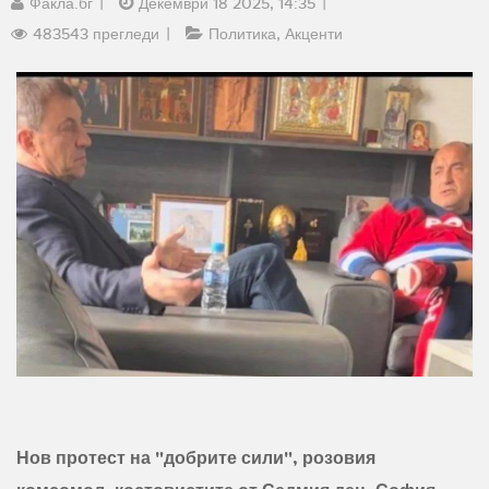
Факла.бг
Декември 18 2025, 14:35
483543 прегледи
Политика
Акценти
Нов протест на "добрите сили", розовия