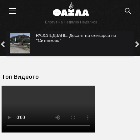
Блогът на Недялко Недялков
с
РАЗСЛЕДВАНЕ: Десант на олигарси на
"Ситняково"
Топ Видеото