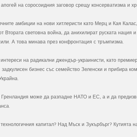
 апогей на соросоидния заговор срещу консерватизма и хр
чните амбиции на нови хитлеристи като Мерц и Кая Калас,
т Втората световна война, да анихилират руската нация и
сили. А това минава през конфронтация с тръмпизма.
 интереси на радикални джендър-украинисти, като премиер
 задкулисен бизнес със семейство Зеленски и прибира ко
Украйна.
а Гренландия може да разпадне НАТО и ЕС, а и да предизв
нса.
 технологичния капитал? Над Мъск и Зукърбърг? Кутията н