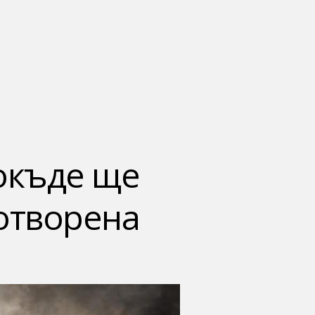
докъде ще
 отворена