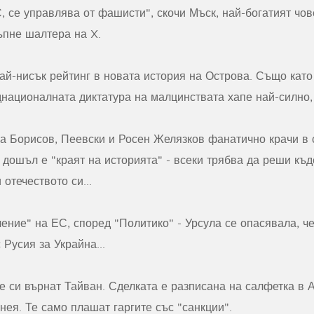
, се управлява от фашисти", скочи Мъск, най-богатият чове
ъпне шалтера на X.
ай-нисък рейтинг в новата история на Острова. Също кат
националната диктатура на малцинствата хапе най-силно, 
на Борисов, Пеевски и Росен Желязков фанатично крачи в 
дошъл е "краят на историята" - всеки трябва да реши къде
отечеството си...
ение" на ЕС, според "Политико" - Урсула се опасявала, 
 Русия за Украйна...
ще си върнат Тайван. Сделката е разписана на салфетка в 
нея. Те само плашат гаргите със "санкции".