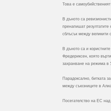
Това е самоубийственият
В дъното са ревизионисти
пренапишат резултатите о
сблъсък между великити 
В дъното са и користните
Фредериксен, която върти
захранване на режима в 
Парадоксално, битката з
между съюзниците в Алиа
Посегателство на ЕС над