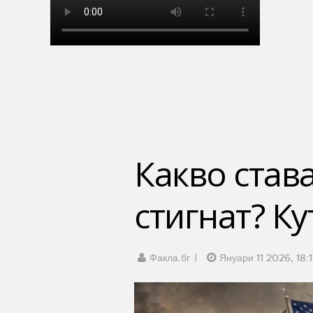
Какво став
стигнат? К
Факла.бг
Януари 11 2026, 18:1