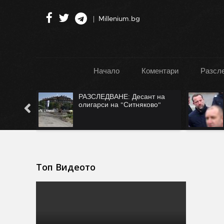
Millenium.bg
Начало
Коментари
Разсл
":
РАЗСЛЕДВАНЕ: Десант на
Турция
олигарси на "Ситняково"
Топ Видеото