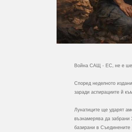
Война САЩ - ЕС, не е шег
Според неделното издани
заради аспирациите й къ
Лунатиците ще ударят ам
възнамерява да забрани 
базирани в Съединените 