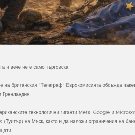
а и вече не е само търговска.
е на британския "Телеграф" Еврокомисията обсъжда пакет
м Гренландия.
ериканските технологични гиганти Meta, Google и Microso
X (Туитър) на Мъск, както и да наложи ограничения на ба
щати.