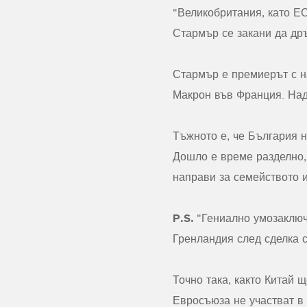
"Великобритания, като ЕС
Стармър се закани да др
Стармър е премиерът с н
Макрон във Франция. Над
Тъжното е, че България 
Дошло е време разделно, 
направи за семейството и 
P.S.
"Гениално умозаключ
Гренландия след сделка с
Точно така, както Китай 
Евросъюза не участват в 