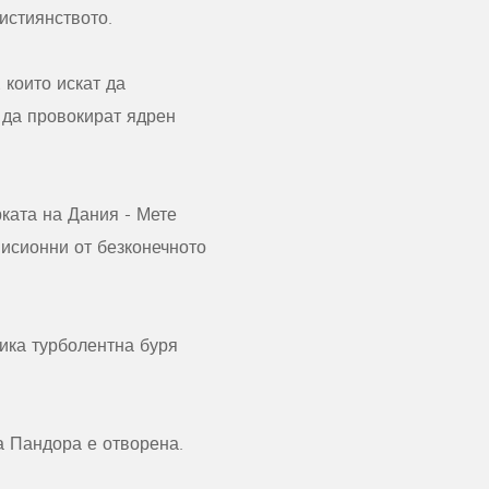
истиянството.
 които искат да
 да провокират ядрен
ката на Дания - Мете
мисионни от безконечното
ика турболентна буря
а Пандора е отворена.