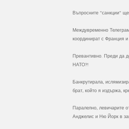
Въпросните "санкции" ще 
Междувременно Телеграм-
координират с Франция 
Превантивно. Преди да до
НАТО?!
Банкрутирала, ислямизир
брат, който я издържа, к
Паралелно, левичарите о
Анджелис и Ню Йорк в за