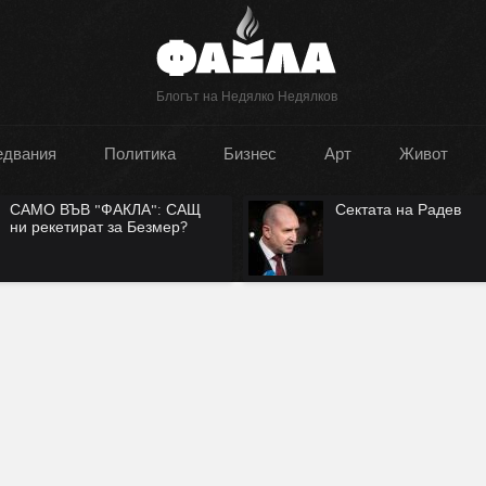
Блогът на Недялко Недялков
едвания
Политика
Бизнес
Арт
Живот
САМО ВЪВ "ФАКЛА": САЩ
Сектата на Радев
ни рекетират за Безмер?