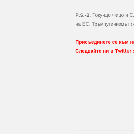
P.S.-2.
Току-що Фицо и Сл
на ЕС. Тръмпутинизмът (к
Присъединете се към на
Следвайте ни в Twitter