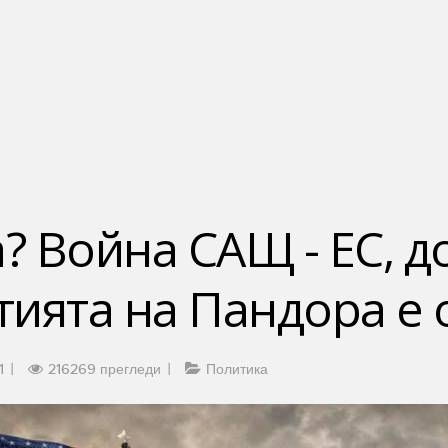
а? Война САЩ - ЕС, 
утията на Пандора е
1
216269 прегледи
Политика