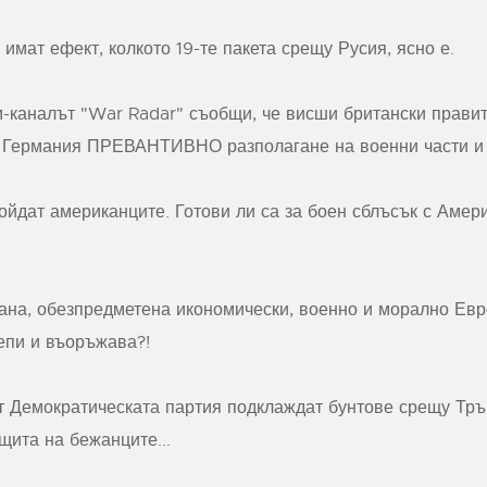
имат ефект, колкото 19-те пакета срещу Русия, ясно е.
каналът "War Radar" съобщи, че висши британски правит
и Германия ПРЕВАНТИВНО разполагане на военни части и 
йдат американците. Готови ли са за боен сблъсък с Амери
ана, обезпредметена икономически, военно и морално Евр
репи и въоръжава?!
т Демократическата партия подклаждат бунтове срещу Тръ
щита на бежанците...