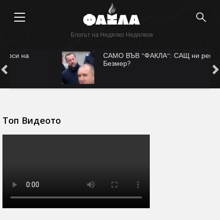
Блогът на Недялко Недялков
САМО ВЪВ "ФАКЛА": САЩ ни рекетират за
Безмер?
Топ Видеото