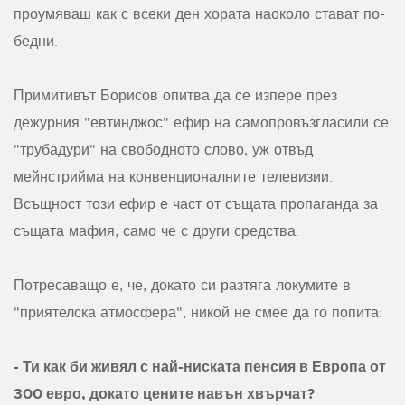
проумяваш как с всеки ден хората наоколо стават по-
бедни.
Примитивът Борисов опитва да се изпере през
дежурния "евтинджос" ефир на самопровъзгласили се
"трубадури" на свободното слово, уж отвъд
мейнстрийма на конвенционалните телевизии.
Всъщност този ефир е част от същата пропаганда за
същата мафия, само че с други средства.
Потресаващо е, че, докато си разтяга локумите в
"приятелска атмосфера", никой не смее да го попита:
- Ти как би живял с най-ниската пенсия в Европа от
300 евро, докато цените навън хвърчат?