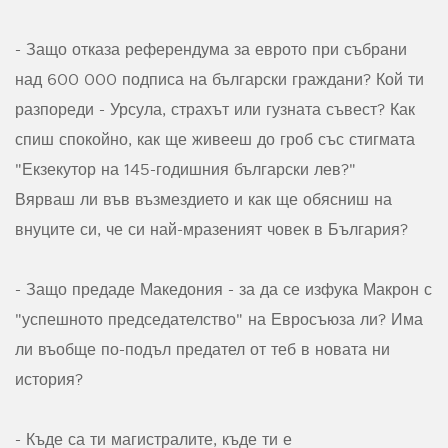
- Защо отказа референдума за еврото при събрани
над 600 000 подписа на български граждани? Кой ти
разпореди - Урсула, страхът или гузната съвест? Как
спиш спокойно, как ще живееш до гроб със стигмата
"Екзекутор на 145-годишния български лев?"
Вярваш ли във възмездието и как ще обясниш на
внуците си, че си най-мразеният човек в България?
- Защо предаде Македония - за да се изфука Макрон с
"успешното председателство" на Евросъюза ли? Има
ли въобще по-подъл предател от теб в новата ни
история?
- Къде са ти магистралите, къде ти е