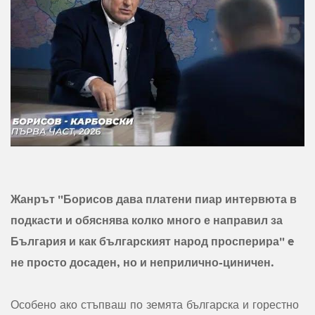
Жанрът "Борисов дава платени пиар интервюта в
подкасти и обяснява колко много е направил за
България и как българският народ просперира" e
не просто досаден, но и неприлично-циничен.
Особено ако стъпваш по земята българска и горестно