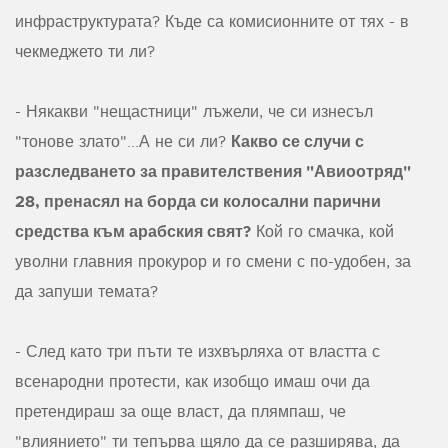
инфраструктурата? Къде са комисионните от тях - в
чекмеджето ти ли?
- Някакви "нещастници" лъжели, че си изнесъл
Какво се случи с
"тонове злато"...А не си ли?
разследването за правителствения "Авиоотряд"
28, пренасял на борда си колосални парични
средства към арабския свят?
Кой го смачка, кой
уволни главния прокурор и го смени с по-удобен, за
да запуши темата?
- След като три пъти те изхвърляха от властта с
всенародни протести, как изобщо имаш очи да
претендираш за още власт, да плямпаш, че
"влиянието" ти тепърва щяло да се разширява, да