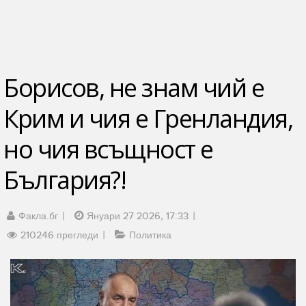
Борисов, не знам чий е
Крим и чия е Гренландия,
но чия всъщност е
България?!
Факла.бг
Януари 27 2026, 17:33
210246 прегледи
Политика