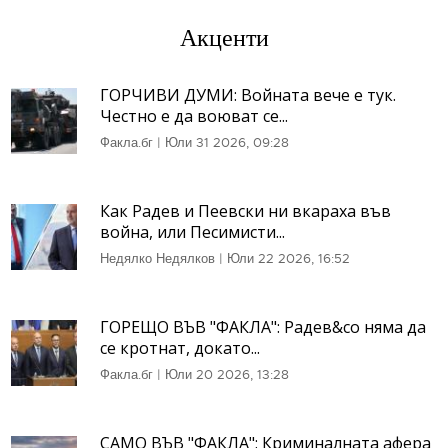
Акценти
ГОРЧИВИ ДУМИ: Войната вече е тук.
Честно е да воюват се...
Факла.бг
|
Юли 31 2026, 09:28
Как Радев и Пеевски ни вкараха във
война, или Песимисти...
Недялко Недялков
|
Юли 22 2026, 16:52
ГОРЕЩО ВЪВ "ФАКЛА": Радев&co няма да
се кротнат, докато...
Факла.бг
|
Юли 20 2026, 13:28
САМО ВЪВ "ФАКЛА": Криминалната афера