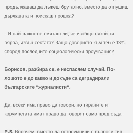
продължаваш да лъжеш брутално, вместо да отпушиш
държавата и поискаш прошка?
- И най-важното: смяташ ли, че изобщо някой ти
вярва, извън сектата? Защо доверието към теб е 13%
според последните социологически проучвания?
Борисов, разбира се, е неспасяем случай. По-
лошото е до какво и докъде са деградирали
българските "журналисти".
Да, всеки има право да говори, но тираните и
корумпетата имат право да говорят само пред съда.
P.S.
Впрочем, вместо да остроумничи с въпроси тип