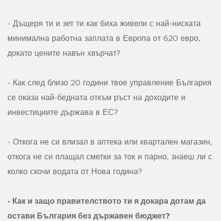
- Дъщеря ти и зет ти как биха живели с най-ниската
минимална работна заплата в Европа от 620 евро,
докато цените навън хвърчат?
- Как след близо 20 години твое управление България
се оказа най-бедната откъм ръст на доходите и
инвестициите държава в ЕС?
- Откога не си влизал в аптека или квартален магазин,
откога не си плащал сметки за ток и парно, знаеш ли с
колко скочи водата от Нова година?
- Как и защо правителството ти я докара дотам да
остави България без държавен бюджет?