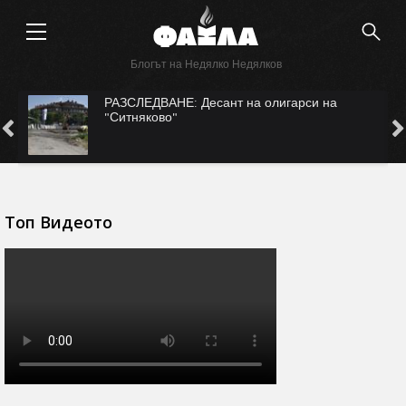
Блогът на Недялко Недялков
с
РАЗСЛЕДВАНЕ: Десант на олигарси на
"Ситняково"
Топ Видеото