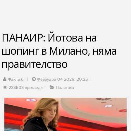
ПАНАИР: Йотова на
шопинг в Милано, няма
правителство
Факла.бг
Февруари 04 2026, 20:25
233603 прегледи
Политика