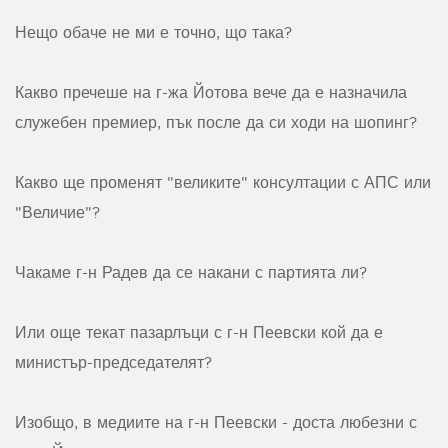
Нещо обаче не ми е точно, що така?
Какво пречеше на г-жа Йотова вече да е назначила
служебен премиер, пък после да си ходи на шопинг?
Какво ще променят "великите" консултации с АПС или
"Величие"?
Чакаме г-н Радев да се накани с партията ли?
Или още текат пазарлъци с г-н Пеевски кой да е
министър-председателят?
Изобщо, в медиите на г-н Пеевски - доста любезни с