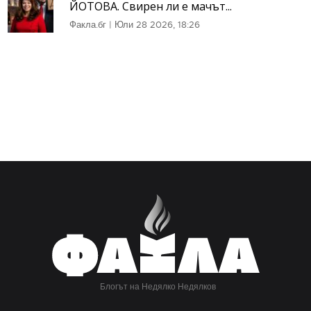
ЙОТОВА. Свирен ли е мачът...
Факла.бг
|
Юли 28 2026, 18:26
Блогът на Недялко Недялков