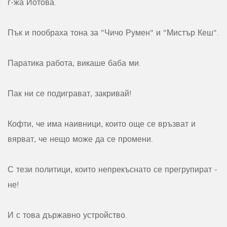
г-жа Йотова.
Пък и пообраха тона за "Чичо Румен" и "Мистър Кеш".
Паратика работа, викаше баба ми.
Пак ни се подиграват, закривай!
Кофти, че има наивници, които още се връзват и
вярват, че нещо може да се промени.
С тези политици, които непрекъснато се прегрупират -
не!
И с това държавно устройство.