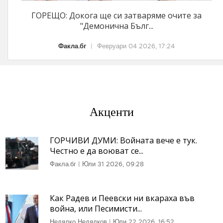
ГОРЕЩО: Докога ще си затваряме очите за
"Демонична Бълг...
Факла.бг
|
Февруари 04 2026, 17:24
Акценти
ГОРЧИВИ ДУМИ: Войната вече е тук.
Честно е да воюват се...
Факла.бг
|
Юли 31 2026, 09:28
Как Радев и Пеевски ни вкараха във
война, или Песимисти...
Недялко Недялков
|
Юли 22 2026, 16:52