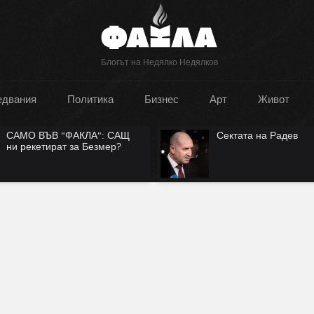
Блогът на Недялко Недялков
едвания
Политика
Бизнес
Арт
Живот
Сектата на Радев
Руската нация има л
на съществуване?