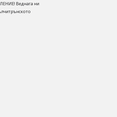
ЛЕНИЕ! Веднага ни
ълчитрънското