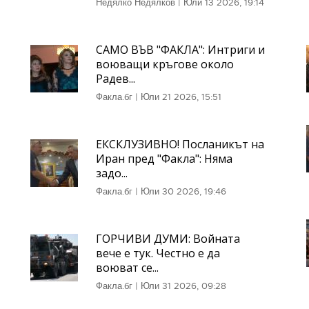
Недялко Недялков
|
Юли 13 2026, 19:14
САМО ВЪВ "ФАКЛА": Интриги и
воюващи кръгове около
Радев...
Факла.бг
|
Юли 21 2026, 15:51
ЕКСКЛУЗИВНО! Посланикът на
Иран пред "Факла": Няма
задо...
Факла.бг
|
Юли 30 2026, 19:46
ГОРЧИВИ ДУМИ: Войната
вече е тук. Честно е да
воюват се...
Факла.бг
|
Юли 31 2026, 09:28