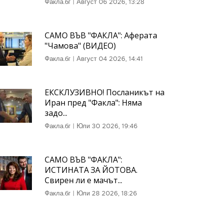
Факла.бг
|
Август 06 2026, 13:28
САМО ВЪВ "ФАКЛА": Аферата
"Чамова" (ВИДЕО)
Факла.бг
|
Август 04 2026, 14:41
ЕКСКЛУЗИВНО! Посланикът на
Иран пред "Факла": Няма
задо...
Факла.бг
|
Юли 30 2026, 19:46
САМО ВЪВ "ФАКЛА":
ИСТИНАТА ЗА ЙОТОВА.
Свирен ли е мачът...
Факла.бг
|
Юли 28 2026, 18:26