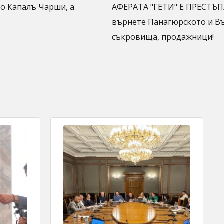
то Капалъ Чарши, а
АФЕРАТА "ГЕТИ" Е ПРЕСТЪП
върнете Панагюрското и В
съкровища, продажници!
и