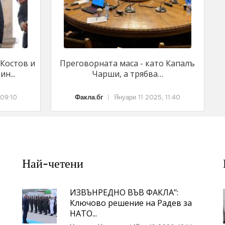
 Костов и
Преговорната маса - като Капалъ
н...
Чарши, а трябва…
 09:10
Факла.бг
|
Януари 11 2025, 11:40
Най-четени
ИЗВЪНРЕДНО ВЪВ ФАКЛА":
Ключово решение на Радев за
НАТО...