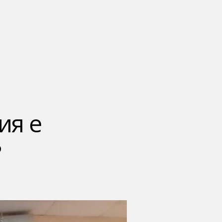
ия е
?