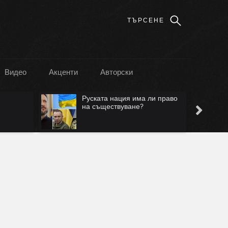
Видео
Акценти
Авторски
и право
Лъжа е, че ще са само в
Безмер