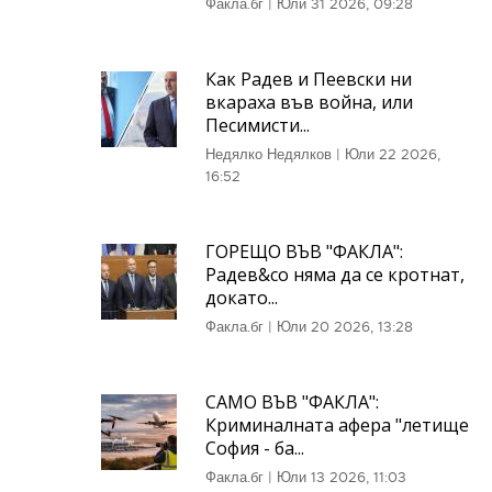
Факла.бг
|
Юли 31 2026, 09:28
Как Радев и Пеевски ни
вкараха във война, или
Песимисти...
Недялко Недялков
|
Юли 22 2026,
16:52
ГОРЕЩО ВЪВ "ФАКЛА":
Радев&co няма да се кротнат,
докато...
Факла.бг
|
Юли 20 2026, 13:28
САМО ВЪВ "ФАКЛА":
Криминалната афера "летище
София - ба...
Факла.бг
|
Юли 13 2026, 11:03