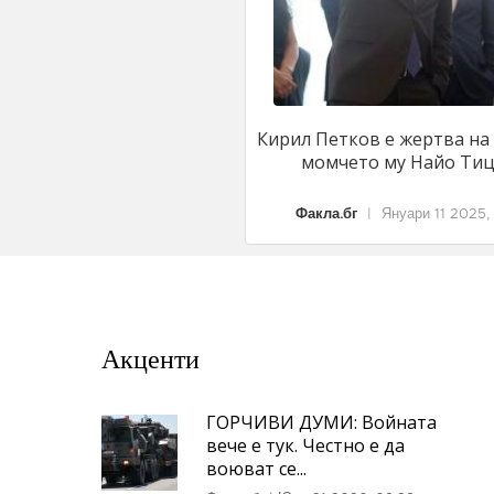
Кирил Петков е жертва на
момчето му Найо Тици
Факла.бг
|
Януари 11 2025,
Акценти
ГОРЧИВИ ДУМИ: Войната
вече е тук. Честно е да
воюват се...