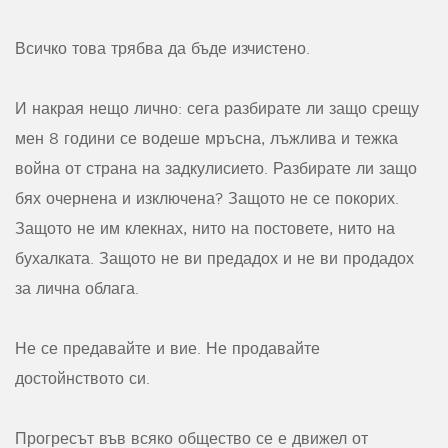
Всичко това трябва да бъде изчистено.
И накрая нещо лично: сега разбирате ли защо срещу
мен 8 години се водеше мръсна, лъжлива и тежка
война от страна на задкулисието. Разбирате ли защо
бях очернена и изключена? Защото не се покорих.
Защото не им клекнах, нито на постовете, нито на
бухалката. Защото не ви предадох и не ви продадох
за лична облага.
Не се предавайте и вие. Не продавайте
достойнството си.
Прогресът във всяко общество се е движел от