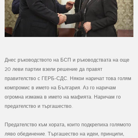
Днес ръководството на БСП и ръководствата на още
20 леви партии взели решение да правят
правителство с ГЕРБ-СДС. Някои наричат това голям
компромис в името на България. Аз го наричам
огромна измама в името на мафията. Наричам го
предателство и търгашество.
Предателство към хората, които подкрепиха голямото
ляво обединение. Търгашество на идеи, принципи,