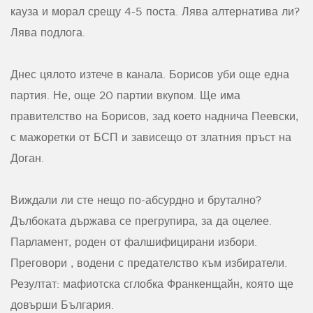
кауза и морал срещу 4-5 поста. Лява алтернатива ли?
Лява подлога.
Днес цялото изтече в канала. Борисов уби още една
партия. Не, още 20 партии вкупом. Ще има
правителство на Борисов, зад което наднича Пеевски,
с мажоретки от БСП и зависещо от златния пръст на
Доган.
Виждали ли сте нещо по-абсурдно и брутално?
Дълбоката държава се прегрупира, за да оцелее.
Парламент, роден от фалшифицирани избори.
Преговори , водени с предателство към избиратели.
Резултат: мафиотска сглобка Франкенщайн, която ще
довърши България.