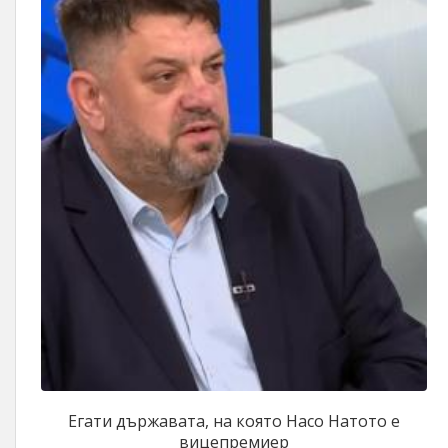
Егати държавата, на която Насо Натото е
вицепремиер