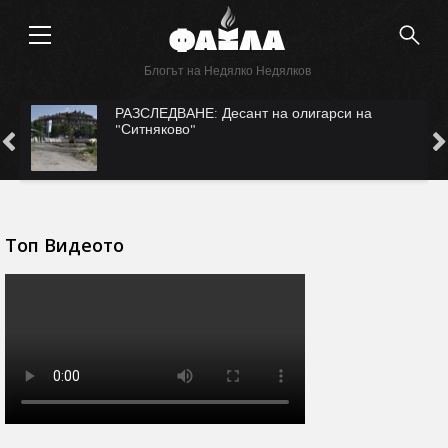
Блогът на Недялко Недялков
с
РАЗСЛЕДВАНЕ: Десант на олигарси на
"Ситняково"
Топ Видеото