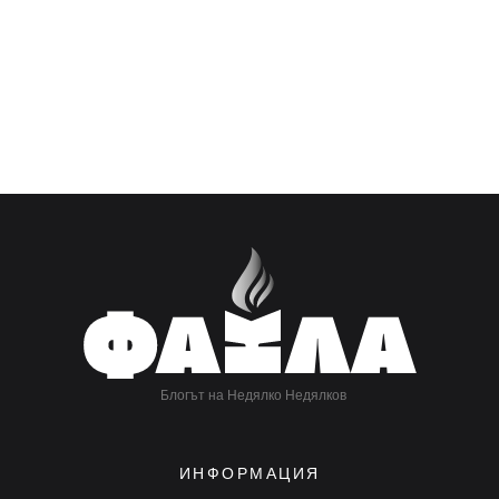
Блогът на Недялко Недялков
ИНФОРМАЦИЯ