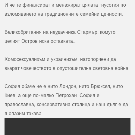
И че те финансират и менажират цялата гнусотия по
взломяването на традиционните семейни ценности.
Великобритания на неудачника Стармър, комуто
целият Остров иска оставката...
Хомосексуализъм и украинизъм, натопорчени да
вкарат човечеството в опустошителна световна война.
София обаче не е нито Лондон, нито Брюксел, нито
Киев, а още по-малко Петрохан. София е
православна, консервативна столица и наш дълг е да
я опазим такава.