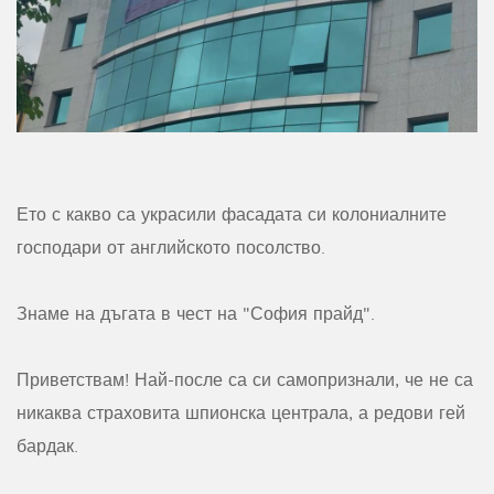
Ето с какво са украсили фасадата си колониалните
господари от английското посолство.
Знаме на дъгата в чест на "София прайд".
Приветствам! Най-после са си самопризнали, че не са
никаква страховита шпионска централа, а редови гей
бардак.