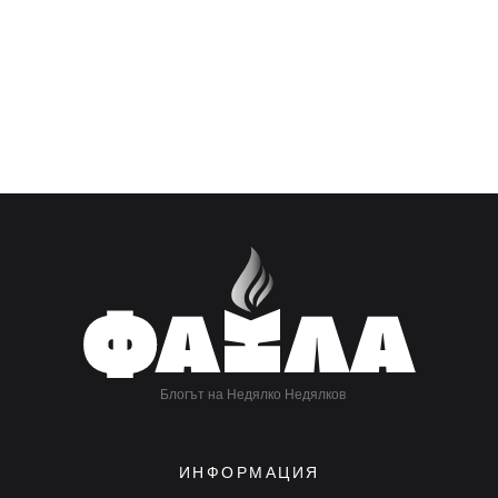
Блогът на Недялко Недялков
ИНФОРМАЦИЯ