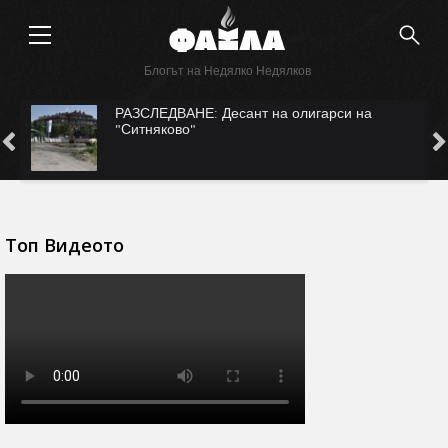
Блогът на Недялко Недялков
с
РАЗСЛЕДВАНЕ: Десант на олигарси на
"Ситняково"
Топ Видеото