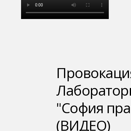
Провокация
Лабораторн
"София пра
(ВИДЕО)