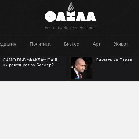
Блогът на Недялко Недялков
едвания
Политика
Бизнес
Арт
Живот
Сектата на Радев
Руската нация има л
на съществуване?