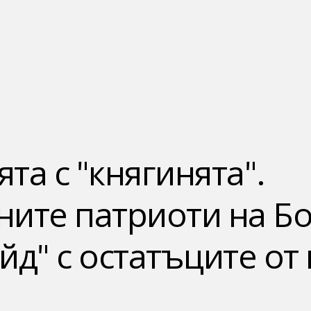
та с "княгинята".
ите патриоти на Бо
йд" с остатъците от