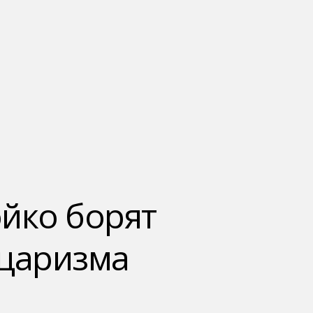
йко борят
 царизма