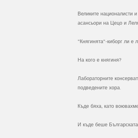
Великите националисти и
асансьори на Цецо и Лел
"Княгинята"-киборг ли е 
На кого е княгиня?
Лабораторните консерват
подведените хора.
Къде бяха, като воювахм
И къде беше Българската