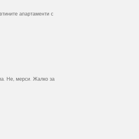
втините апартаменти с
а. Не, мерси. Жалко за