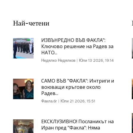
Най-четени
ИЗВЪНРЕДНО ВЪВ ФАКЛА":
Ключово решение на Радев за
НАТО...
Недялко Недялков
|
Юли 13 2026, 19:14
САМО ВЪВ "ФАКЛА": Интриги и
воюващи кръгове около
Радев...
Факла.бг
|
Юли 21 2026, 15:51
ЕКСКЛУЗИВНО! Посланикът на
Иран пред "Факла": Няма