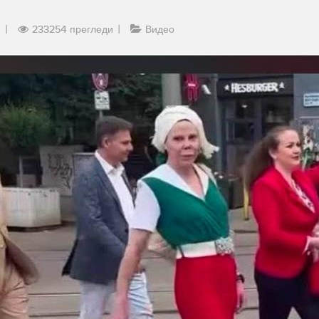
9
233254 прегледи
Видео