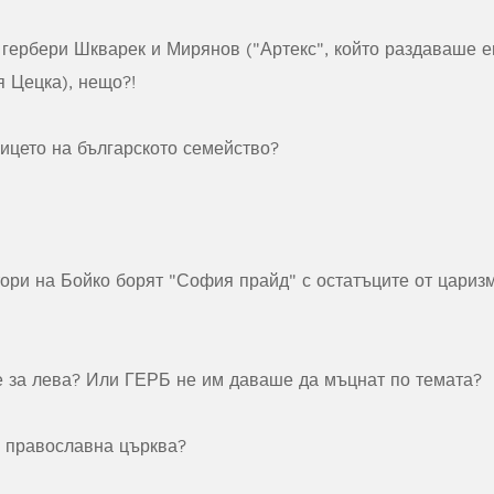
 гербери Шкварек и Мирянов ("Артекс", който раздаваше е
я Цецка), нещо?!
лицето на българското семейство?
ори на Бойко борят "София прайд" с остатъците от царизм
е за лева? Или ГЕРБ не им даваше да мъцнат по темата?
 православна църква?