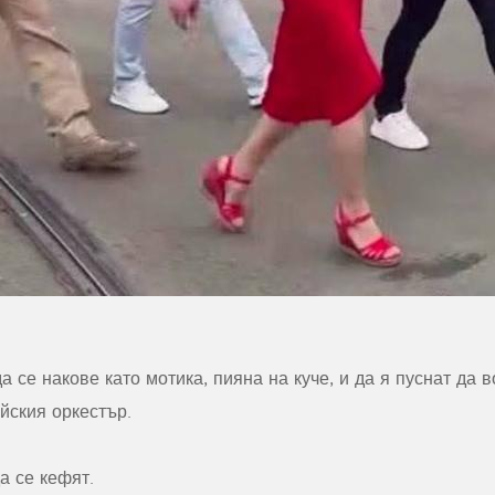
а се накове като мотика, пияна на куче, и да я пуснат да 
йския оркестър.
а се кефят.