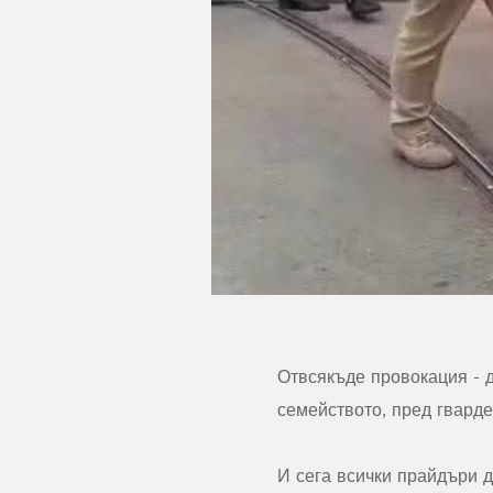
Отвсякъде провокация - д
семейството, пред гварде
И сега всички прайдъри д