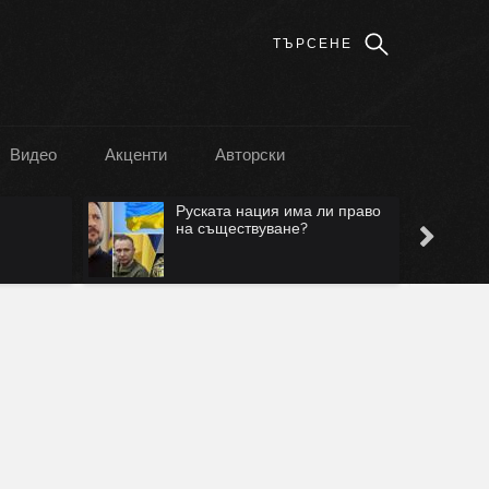
Видео
Акценти
Авторски
и право
Лъжа е, че ще са само в
Безмер