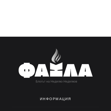
Блогът на Недялко Недялков
ИНФОРМАЦИЯ