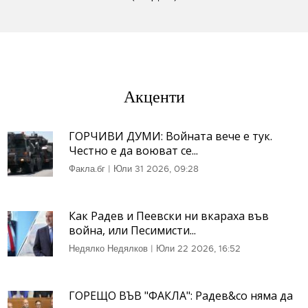
Акценти
ГОРЧИВИ ДУМИ: Войната вече е тук.
Честно е да воюват се...
Факла.бг
|
Юли 31 2026, 09:28
Как Радев и Пеевски ни вкараха във
война, или Песимисти...
Недялко Недялков
|
Юли 22 2026, 16:52
ГОРЕЩО ВЪВ "ФАКЛА": Радев&co няма да