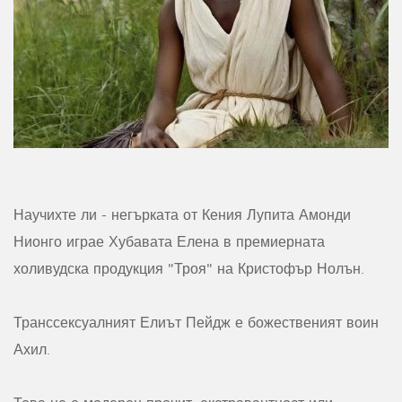
Научихте ли - негърката от Кения Лупита Амонди
Нионго играе Хубавата Елена в премиерната
холивудска продукция "Троя" на Кристофър Нолън.
Транссексуалният Елиът Пейдж е божественият воин
Ахил.