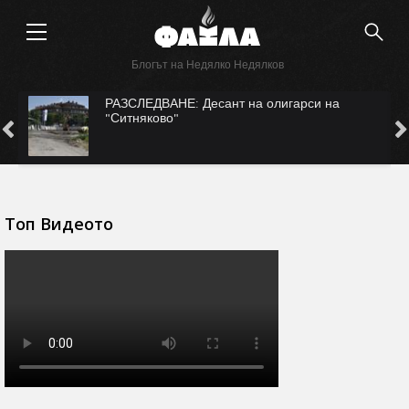
Блогът на Недялко Недялков
с
РАЗСЛЕДВАНЕ: Десант на олигарси на
"Ситняково"
Топ Видеото