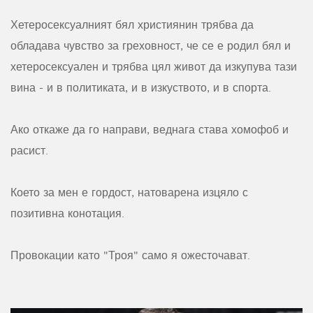
Хетеросексуалният бял християнин трябва да
обладава чувство за греховност, че се е родил бял и
хетеросексуален и трябва цял живот да изкупува тази
вина - и в политиката, и в изкуството, и в спорта.
Ако откаже да го направи, веднага става хомофоб и
расист.
Което за мен е гордост, натоварена изцяло с
позитивна конотация.
Провокации като "Троя" само я ожесточават.