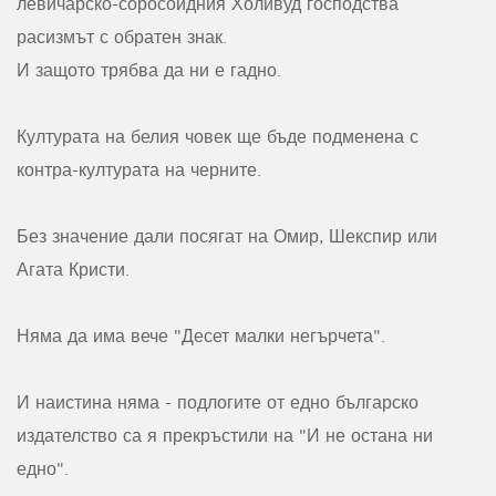
левичарско-соросоидния Холивуд господства
расизмът с обратен знак.
И защото трябва да ни е гадно.
Културата на белия човек ще бъде подменена с
контра-културата на черните.
Без значение дали посягат на Омир, Шекспир или
Агата Кристи.
Няма да има вече "Десет малки негърчета".
И наистина няма - подлогите от едно българско
издателство са я прекръстили на "И не остана ни
едно".