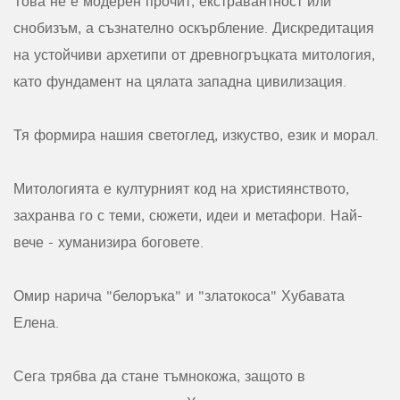
Това не е модерен прочит, екстравантност или
снобизъм, а съзнателно оскърбление. Дискредитация
на устойчиви архетипи от древногръцката митология,
като фундамент на цялата западна цивилизация.
Тя формира нашия светоглед, изкуство, език и морал.
Митологията е културният код на християнството,
захранва го с теми, сюжети, идеи и метафори. Най-
вече - хуманизира боговете.
Омир нарича "белоръка" и "златокоса" Хубавата
Елена.
Сега трябва да стане тъмнокожа, защото в