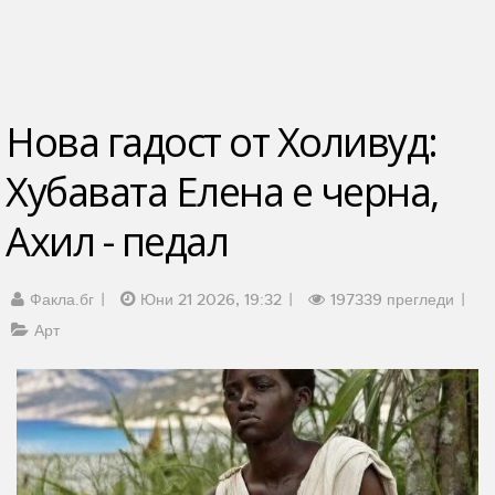
Нова гадост от Холивуд:
Хубавата Елена е черна,
Ахил - педал
Факла.бг
Юни 21 2026, 19:32
197339 прегледи
Арт