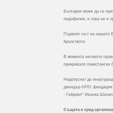
България може да се пре
педофилия, и това не е п
Първият гост на нашето 
Кралството.
В момента неговото прав
прикривало пакистански 
Недопуснат до инаугурац
джендър-НПО, фондация "
- Габриел" Иванка Шалап
Същата е сред организа