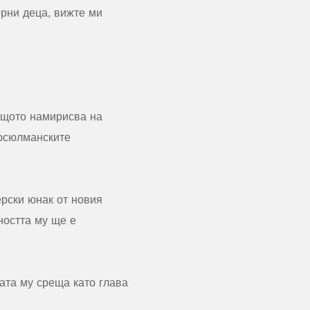
рни деца, вижте ми
ащото намирисва на
мюсюлманските
рски юнак от новия
ността му ще е
ата му среща като глава