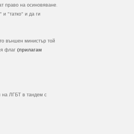
чат право на осиновяване.
и "татко" и да ги
ато външен министър той
(прилагам
ия флаг
я на ЛГБТ в тандем с