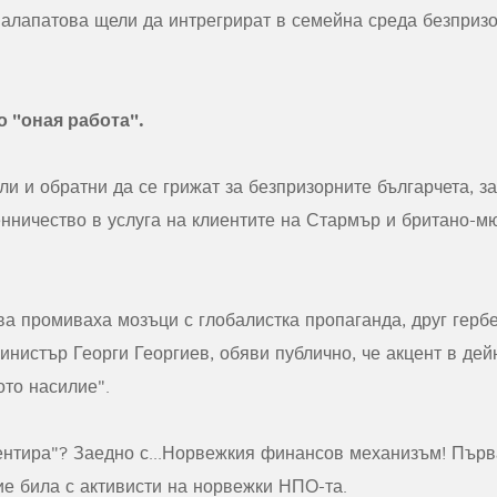
Шалапатова щели да интрегрират в семейна среда безпризо
о "оная работа".
и и обратни да се грижат за безпризорните българчета, з
енничество в услуга на клиентите на Стармър и британо-
а промиваха мозъци с глобалистка пропаганда, друг гербе
инистър Георги Георгиев, обяви публично, че акцент в дей
то насилие".
вентира"? Заедно с...Норвежкия финансов механизъм! Първ
ие била с активисти на норвежки НПО-та.