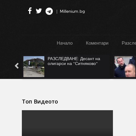
Millenium.bg
Начало
Коментари
Разсл
":
РАЗСЛЕДВАНЕ: Десант на
Турция
олигарси на "Ситняково"
Топ Видеото