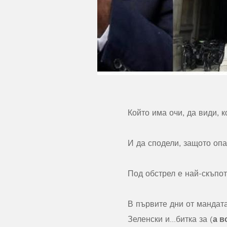
Който има очи, да види, к
И да сподели, защото опа
Под обстрел е най-скъпот
В първите дни от мандат
а 
Зеленски и...битка за (