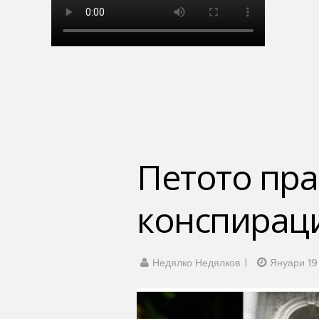
Петото пра
конспираци
Недялко Недялков
Януари 19