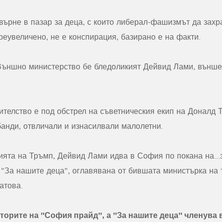
върне в пазар за деца, с които либерал-фашизмът да захр
реувеличено, не е конспирация, базирано е на факти.
Външно министерство бе бледоликият Дейвид Лами, външе
ителство е под обстрел на съветническия екип на Доналд 
банди, отвличали и изнасилвали малолетни.
ията на Тръмп, Дейвид Лами идва в София по покана на...
За нашите деца", оглавявана от бившата министърка на т
атова.
торите на "София прайд", а "За нашите деца" членува 