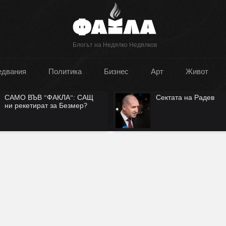
Блогът на Недялко Недялков
едвания
Политика
Бизнес
Арт
Живот
САМО ВЪВ "ФАКЛА": САЩ
Сектата на Радев
ни рекетират за Безмер?