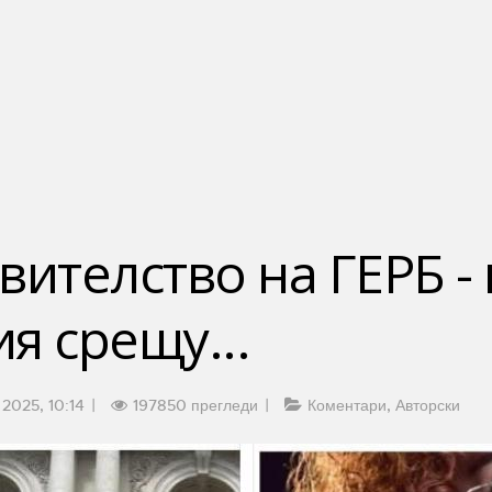
вителство на ГЕРБ -
я срещу...
 2025, 10:14
197850 прегледи
Коментари
Авторски