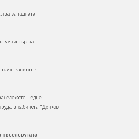
анва западната
н министър на
Тръмп, защото е
забележете - едно
руда в кабинета "Денков
в прословутата