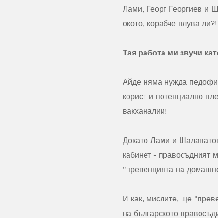
Лами, Георг Георгиев и 
окото, корабче плува ли?!
Тая работа ми звучи кат
Айде няма нужда педофил
корист и потенциално пл
вакханалии!
Докато Лами и Шалапатов
кабинет - правосъдният м
"превенцията на домашно
И как, мислите, ще "пре
на българското правосъд