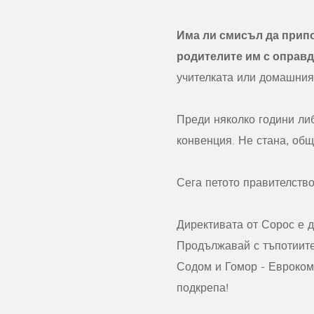
Има ли смисъл да припо
родителите им с оправд
учителката или домашния
Преди няколко години либ
конвенция. Не стана, общ
Сега петото правителств
Директивата от Сорос е д
Продължавай с тъпотиите 
Содом и Гомор - Евроко
подкрепа!