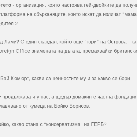
етето
- организация, която настоява гей-двойките да полу
платформа на сбърканяците, които искат да изличат "мама" 
дител 2.
д Лами? С един скандал, който още "гори" на Острова - к
oreign Office знамената на дъгата, премахвайки британск
Бай Кюмюр", какви са ценностите му и за какво се бори.
у продължава и у нас, а щедър домакин е частна фондаци
лавявано от кумеца на Бойко Борисов.
йко, какво стана с "консерватизма" на ГЕРБ?