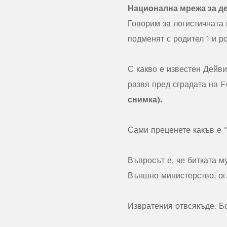
Национална мрежа за д
Говорим за логистичната 
подменят с родител 1 и ро
С какво е известен Дейви
развя пред сградата на F
снимка).
Сами преценете какъв е "
Въпросът е, че битката м
Външно министерство, ог
Извратения отвсякъде. Бо