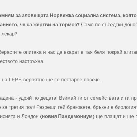
мням за зловещата Норвежка социална система, която
анието, че са жертви на тормоз?
Само по съседски донос
 лекар?
ерастите опитаха и нас да вкарат в тая беля покрай агита
еството настръхна.
о на ГЕРБ вероятно ще се постарее повече.
адена - удряй по децата! Взимай ги от семействата и ги 
за третия пол! Разреши гей браковете, бръкни в биология
(новия Пандемониум)
мисията и Лондон
ще плащат и ще г