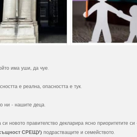
ойто има уши, да чуе.
сността е реална, опасността е тук.
о ни - нашите деца.
а си новото правителство декларира ясно приоритетите си
всъщност СРЕЩУ)
подрастващите и семейството.