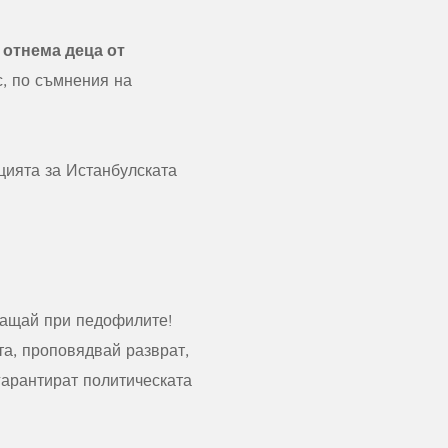
 отнема деца от
, по съмнения на
цията за Истанбулската
пращай при педофилите!
та, проповядвай разврат,
арантират политическата