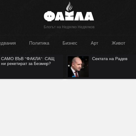
Блогът на Недялко Недялков
едвания
Политика
Бизнес
Арт
Живот
Сектата на Радев
Руската нация има л
на съществуване?