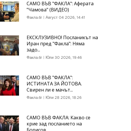
САМО ВЪВ "ФАКЛА": Аферата
"Чамова" (ВИДЕО)
Факла.бг
|
Август 04 2026, 14:41
ЕКСКЛУЗИВНО! Посланикът на
Иран пред "Факла": Няма
задо...
Факла.бг
|
Юли 30 2026, 19:46
САМО ВЪВ "ФАКЛА":
ИСТИНАТА ЗА ЙОТОВА.
Свирен ли е мачът...
Факла.бг
|
Юли 28 2026, 18:26
САМО ВЪВ ФАКЛА: Какво се
крие зад посланието на
Борисов...