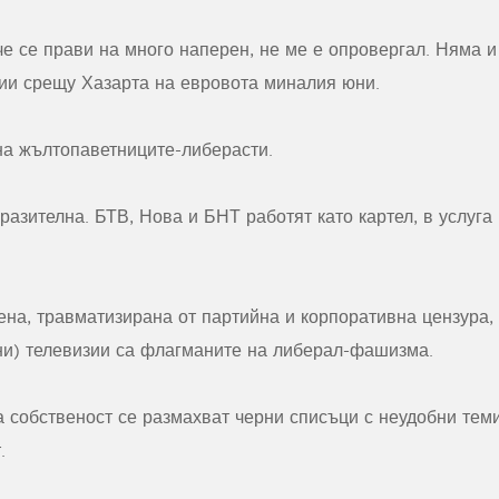
е се прави на много наперен, не ме е опровергал. Няма и к
тии срещу Хазарта на евровота миналия юни.
на жълтопаветниците-либерасти.
разителна. БТВ, Нова и БНТ работят като картел, в услуга
ена, травматизирана от партийна и корпоративна цензура,
и) телевизии са флагманите на либерал-фашизма.
а собственост се размахват черни списъци с неудобни тем
т.