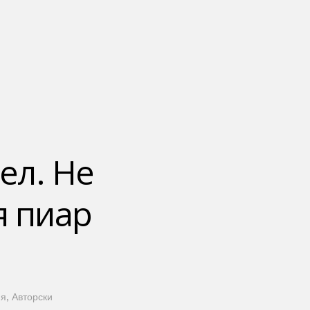
ел. Не
я пиар
ия
Авторски