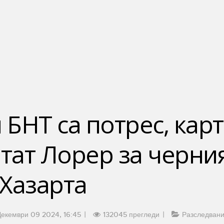
 БНТ са потрес, карт
итат Лорер за черни
Хазарта
Декември 09 2024, 16:45
132045 прегледи
Разследван