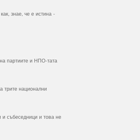
ак, знае, че е истина -
 на партиите и НПО-тата
 а трите национални
и и събеседници и това не