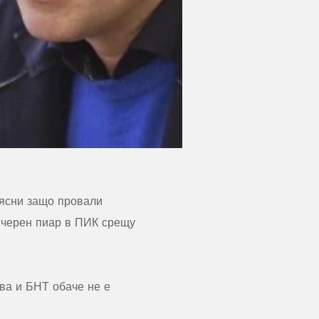
бясни защо провали
а черен пиар в ПИК срещу
ова и БНТ обаче не е