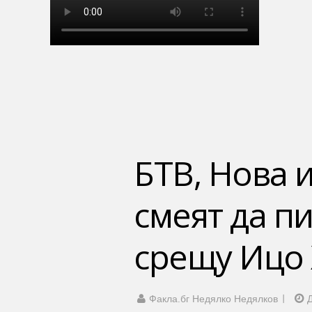
БТВ, Нова и
смеят да п
срещу Ицо 
Факла.бг Недялко Недялков