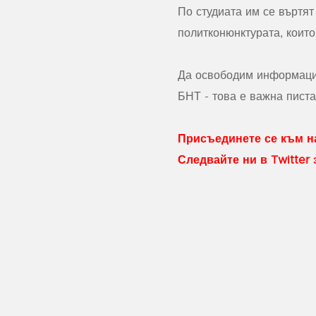
По студиата им се въртят
политконюнктурата, които
Да освободим информацио
БНТ - това е важна писта
Присъединете се към на
Следвайте ни в Twitter