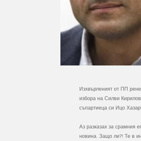
Изхвърленият от ПП рене
избора на Силви Кирилов 
съпартиеца си Ицо Хазар
Аз разказах за срамния е
новина. Защо ли?! Те в и