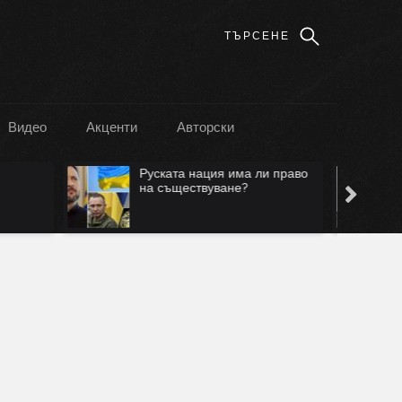
Видео
Акценти
Авторски
и право
Лъжа е, че ще са само в
Безмер