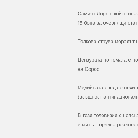
Самият Лорер, който инач
15 бона за очернящи ста
Толкова струва моралът 
Цензурата по темата е по
на Сорос.
Медийната среда е похит
(всъщност антинационалн
В тези телевизии с неясн
е мит, а горчива реалнос