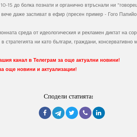
 10-15 до болка познати и органично втръснали ни "говоре
 вече даже заспиват в ефир (пресен пример - Гого Папийо
нната среда от идеологическия и рекламен диктат на сор
 в стратегията ни като българи, граждани, консервативно 
шия канал в Телеграм за още актуални новини!
 за още новини и актуализации!
Сподели статията: