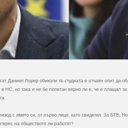
гат Даниел Лорер обиколи тв студиата в отчаян опит да о
в НС, но така и не бе попитан вярно ли е, че е плащал з
та.
пизод с името си, от първо лице, като свидетел. За БТВ, Н
нтерес на обществото ли работят?