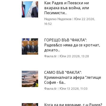
Как Радев и Пеевски ни
вкараха във война, или
Песимисти...
Недялко Недялков
|
Юли 22 2026,
16:52
ГОРЕЩО ВЪВ "ФАКЛА":
Радев&co няма да се кротнат,
докато...
Факла.бг
|
Юли 20 2026, 13:28
САМО ВЪВ "ФАКЛА":
Криминалната афера "летище
София - ба...
Факла.бг
|
Юли 13 2026, 11:03
Кога да ви вярваме, г-н Радев?