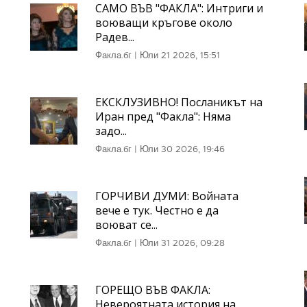
САМО ВЪВ "ФАКЛА": Интриги и
воюващи кръгове около
Радев...
Факла.бг
|
Юли 21 2026, 15:51
ЕКСКЛУЗИВНО! Посланикът на
Иран пред "Факла": Няма
задо...
Факла.бг
|
Юли 30 2026, 19:46
ГОРЧИВИ ДУМИ: Войната
вече е тук. Честно е да
воюват се...
Факла.бг
|
Юли 31 2026, 09:28
ГОРЕЩО ВЪВ ФАКЛА:
Невероятната история на