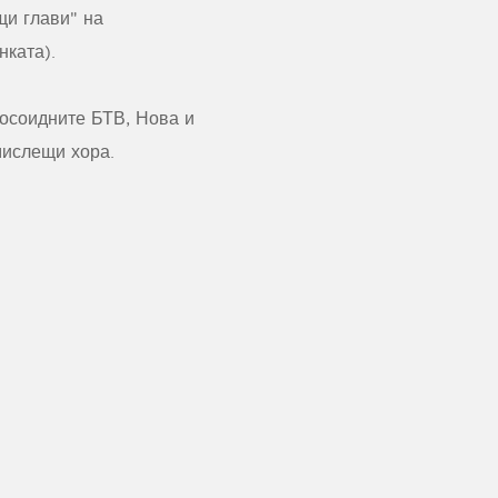
щи глави" на
нката).
осоидните БТВ, Нова и
мислещи хора.