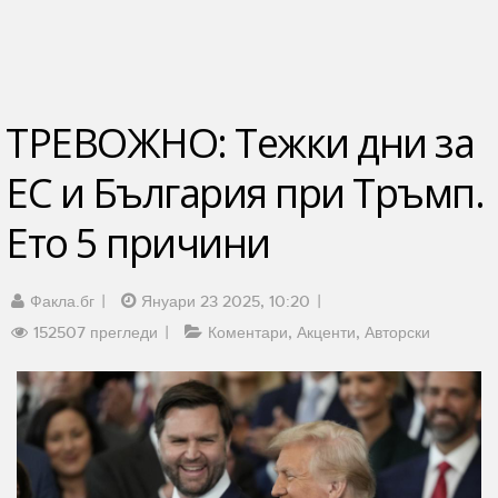
ТРЕВОЖНО: Тежки дни за
ЕС и България при Тръмп.
Ето 5 причини
Факла.бг
Януари 23 2025, 10:20
152507 прегледи
Коментари
Акценти
Авторски