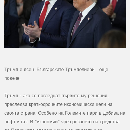
Тръмп е ясен. Българските Тръмпелиери - още
повече.
Тръмп - ако се погледнат първите му решения,
преследва краткосрочните икономически цели на
своята страна. Особено на Големите пари в добива на
нефт и газ. И "икономии" чрез рязането на средства