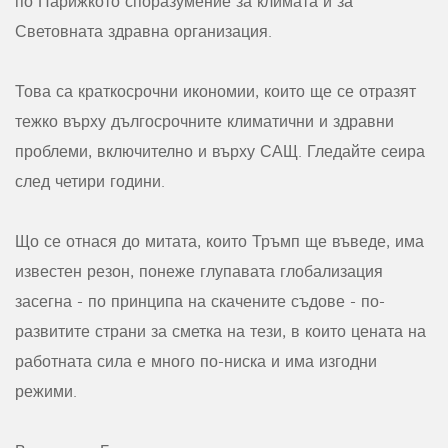
по Парижкото споразумение за климата и за
Световната здравна организация.
Това са краткосрочни икономии, които ще се отразят
тежко върху дългосрочните климатични и здравни
проблеми, включително и върху САЩ. Гледайте сеира
след четири години.
Що се отнася до митата, които Тръмп ще въведе, има
известен резон, понеже глупавата глобализация
засегна - по принципа на скачените съдове - по-
развитите страни за сметка на тези, в които цената на
работната сила е много по-ниска и има изгодни
режими.