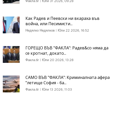
Факла.бг
|
Юли 31 2026, 09:28
Как Радев и Пеевски ни вкараха във
война, или Песимисти...
Недялко Недялков
|
Юли 22 2026, 16:52
ГОРЕЩО ВЪВ "ФАКЛА": Радев&co няма да
се кротнат, докато...
Факла.бг
|
Юли 20 2026, 13:28
САМО ВЪВ "ФАКЛА": Криминалната афера
"летище София - ба...
Факла.бг
|
Юли 13 2026, 11:03