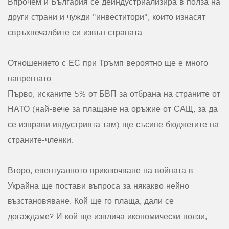
Впрочем и България се деиндустриализира в полза на
други страни и чужди "инвеститори", които изнасят
свръхпечалбите си извън страната.
Отношението с ЕС при Тръмп вероятно ще е много
напрегнато.
Първо, исканите 5% от БВП за отбрана на страните от
НАТО (най-вече за плащане на оръжие от САЩ, за да
се изправи индустрията там) ще съсипе бюджетите на
страните-членки.
Второ, евентуалното приключване на войната в
Украйна ще постави въпроса за някакво нейно
възстановяване. Кой ще го плаща, дали се
догаждаме? И кой ще извлича икономически ползи,