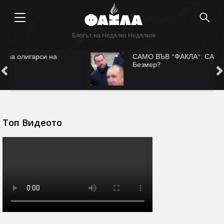
Блогът на Недялко Недялков
САМО ВЪВ "ФАКЛА": САЩ ни рекетират за
Безмер?
Топ Видеото