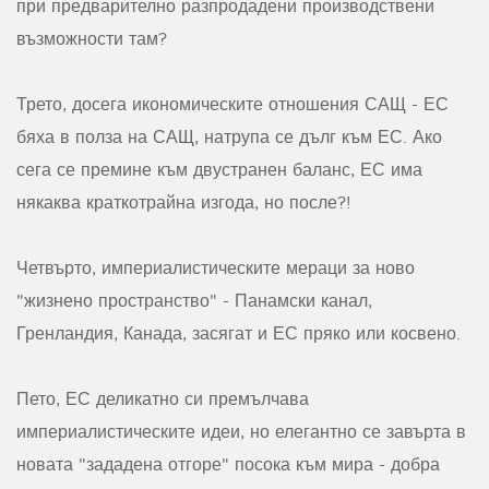
при предварително разпродадени производствени
възможности там?
Трето, досега икономическите отношения САЩ - ЕС
бяха в полза на САЩ, натрупа се дълг към ЕС. Ако
сега се премине към двустранен баланс, ЕС има
някаква краткотрайна изгода, но после?!
Четвърто, империалистическите мераци за ново
"жизнено пространство" - Панамски канал,
Гренландия, Канада, засягат и ЕС пряко или косвено.
Пето, ЕС деликатно си премълчава
империалистическите идеи, но елегантно се завърта в
новата "зададена отгоре" посока към мира - добра