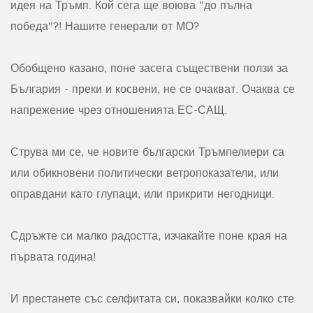
идея на Тръмп. Кой сега ще воюва "до пълна
победа"?! Нашите генерали от МО?
Обобщено казано, поне засега съществени ползи за
България - преки и косвени, не се очакват. Очаква се
напрежение чрез отношенията ЕС-САЩ.
Струва ми се, че новите български Тръмпелиери са
или обикновени политически ветропоказатели, или
оправдани като глупаци, или прикрити негодници.
Сдръжте си малко радостта, изчакайте поне края на
първата година!
И престанете със селфитата си, показвайки колко сте