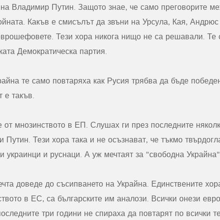
на Владимир Путин. Защото знае, че само преговорите м
ойната. Какъв е смисълът да звъни на Урсула, Кая, Андрюс
 еврошефовете. Тези хора никога нищо не са решавали. Те 
ката Демократическа партия.
крайна те само повтаряха как Русия трябва да бъде побед
 е такъв.
 от мнозинството в ЕП. Слушах ги през последните няколк
и Путин. Тези хора така и не осъзнават, че тъкмо твърдог
и украинци и руснаци. А уж мечтаят за "свободна Украйна"
чта доведе до съсипването на Украйна. Единствените хора
твото в ЕС, са българските им аналози. Всички онези евр
последните три години не спираха да повтарят по всички т