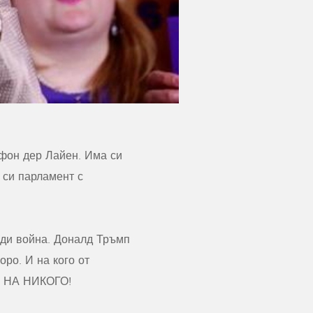
 фон дер Лайен. Има си
 си парламент с
оди война. Доналд Тръмп
оро. И на кого от
с? НА НИКОГО!