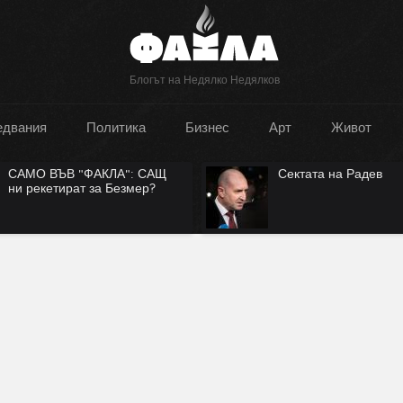
Блогът на Недялко Недялков
едвания
Политика
Бизнес
Арт
Живот
САМО ВЪВ "ФАКЛА": САЩ
Сектата на Радев
ни рекетират за Безмер?