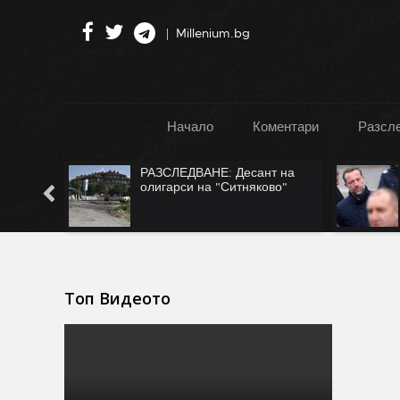
Millenium.bg
Начало
Коментари
Разсл
":
РАЗСЛЕДВАНЕ: Десант на
Турция
олигарси на "Ситняково"
Топ Видеото