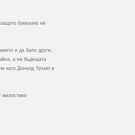
 защото буквално не
квито и да било други,
райна, а на бъдещата
ли като Доналд Тръмп и
т милостиво