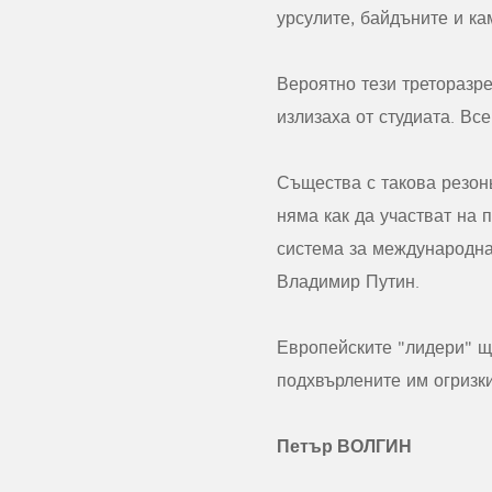
урсулите, байдъните и ка
Вероятно тези треторазре
излизаха от студиата. Вс
Същества с такова резонь
няма как да участват на 
система за международна
Владимир Путин.
Европейските "лидери" ще
подхвърлените им огризки
Петър ВОЛГИН