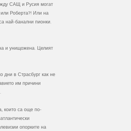
ежду САЩ и Русия могат
 или Роберта?! Или на
са най-банални пионки.
ена и унищожена. Целият
о дни в Страсбург как не
лавието им причини
.
, които са още по-
оатлантически
елевизии опорките на