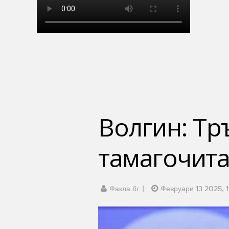
Волгин: Тр
тамагочита
Факла.бг
Февруари 13 2025, 1