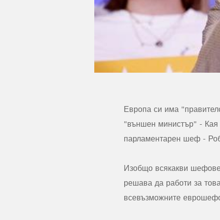
Европа си има "правител
"външен министър" - Кая
парламентарен шеф - Ро
Изобщо всякакви шефове 
решава да работи за това
всевъзможните еврошефов