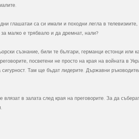
малите.
дни глашатаи са си имали и походни легла в телевизиите,
е за малко е трябвало и да дремнат, нали?
орски съзнание, били те българи, германци естонци или ка
преговорите, посветени не просто на края на войната в Ук
 сигурност. Там ще бъдат лидерите. Държавни ръководите
 влязат в залата след края на преговорите. За да събера
.