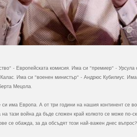
ство" - Европейската комисия. Има си "премиер" - Урсула
 Калас. Има си "военен министър" - Андрюс Кубилиус. Има
берта Мецола.
си има Европа. А от три години на нашия континент се в
 на тази война да бъде сложен край колкото се може по-ск
е се обажда, за да обсъдят този най-важен днес въпро