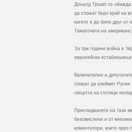
Доналд Тръмп се обажда 
да сложат бърз край на в
когото и да било друг от
Тамагочита на американс
За три години война в У
европейски естаблишмънт
Включително и депутатите
спират да клеймят Русия 
смъртта на стотици хиляд
Преследването на тази ме
безсмислени и от мнозинс
коментатори, които през 