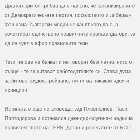
Драгият зрител трябва да е наясно, че колонизираните
от Демократическата партия, посолството и либерал-
фашизма български медии не канят кого да е, а
селектират единствено правилните пропагандатори, за
да се чуят в ефир правилните тези.
Тези типове не бачкат и не говорят безплатно, нито от
сърце - те защитават работодателите си. Става дума
за битово трудоустройване, тук няма никакви идеи и
принципи.
Истината е още по-зловеща: зад Плевнелиев, Паси,
Поптодорова и останалия джендър-слугинаж наднича
правителството на ГЕРБ, Доган и ренегатите от БСП.