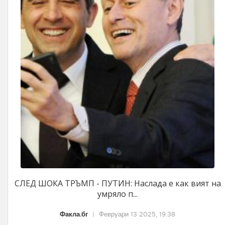
СЛЕД ШОКА ТРЪМП - ПУТИН: Наслада е как вият на
умряло п...
Факла.бг
|
Февруари 13 2025, 19:38