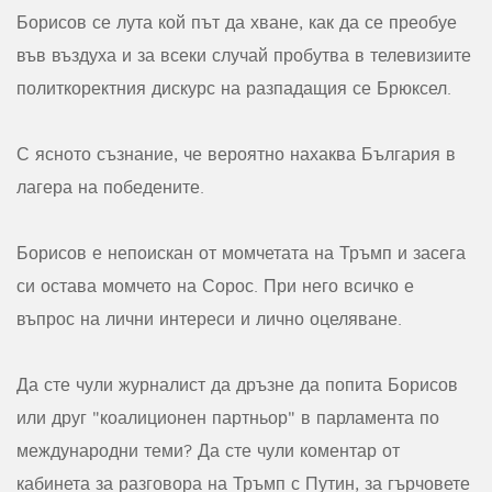
Борисов се лута кой път да хване, как да се преобуе
във въздуха и за всеки случай пробутва в телевизиите
политкоректния дискурс на разпадащия се Брюксел.
С ясното съзнание, че вероятно нахаква България в
лагера на победените.
Борисов е непоискан от момчетата на Тръмп и засега
си остава момчето на Сорос. При него всичко е
въпрос на лични интереси и лично оцеляване.
Да сте чули журналист да дръзне да попита Борисов
или друг "коалиционен партньор" в парламента по
международни теми? Да сте чули коментар от
кабинета за разговора на Тръмп с Путин, за гърчовете