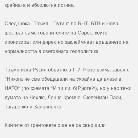
крайната и абсолютна истина.
След шока "Тръмп - Путин" по БНТ, БТВ и Нова
шестват само говорителите на Сорос, които
иронизират или директно заклеймяват връщането на
нормалността в световната геополитика.
Тръмп иска Русия обратно в Г-7, Рюте взима завоя с
"Никога не сме обещавали на Украйна да влезе в
НАТО" (по схемата "И ти ли, б(Р)юте?!), но у нас тежи
думата на Чехлю, Ленче-Кремче, Сюлейман Паси,
Тагаренко и Запряненко.
Кинтите от грантовете още не са свършили.