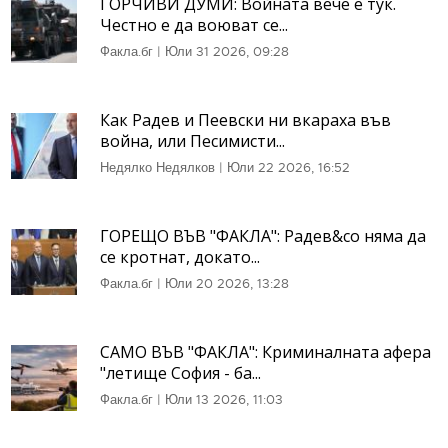
ГОРЧИВИ ДУМИ: Войната вече е тук.
Честно е да воюват се...
Факла.бг
|
Юли 31 2026, 09:28
Как Радев и Пеевски ни вкараха във
война, или Песимисти...
Недялко Недялков
|
Юли 22 2026, 16:52
ГОРЕЩО ВЪВ "ФАКЛА": Радев&co няма да
се кротнат, докато...
Факла.бг
|
Юли 20 2026, 13:28
САМО ВЪВ "ФАКЛА": Криминалната афера
"летище София - ба...
Факла.бг
|
Юли 13 2026, 11:03