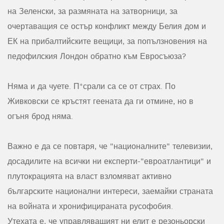
на Зеленски, за размяната на затворници, за
очертаващия се остър конфликт между Белия дом и
ЕК на прибалтийските вещици, за попълзновения на
педофилския Лондон обратно към Евросъюза?
Няма и да чуете. П*срали са се от страх. По
Живковски се кръстят геената да ги отмине, но в
огъня брод няма.
Важно е да се повтаря, че "националните" телевизии,
досадилите на всички ни експерти-"евроатлантици" и
плутокрацията на власт взломяват активно
българските национални интереси, заемайки страната
на войната и хронифицираната русофобия.
Утехата е, че управляващият ни елит е резоньорски