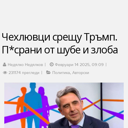
Чехлювци срещу Тръмп.
П*срани от шубе и злоба
Недялко Недялков
Февруари 14 2025, 09:09
231174 прегледи
Политика
Авторски