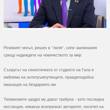
Розовият чехъл, решен в "лиля", сипе заклинания
срещу надеждите на човечеството за мир.
Съпругът на синоптичката от студиото на Гала е
емблема на антитръмпутинците, правдоподобна
еманация на бездарието им.
Телевизиите щедро му дават трибуна - като последна
инстанция, някакъв всепризнат авторитет, носител на