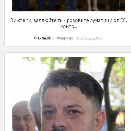
Вижте ги, заплюйте ги - розовите лунатици от ЕС,
които...
Факла.бг
|
Февруари 13 2025, 20:38