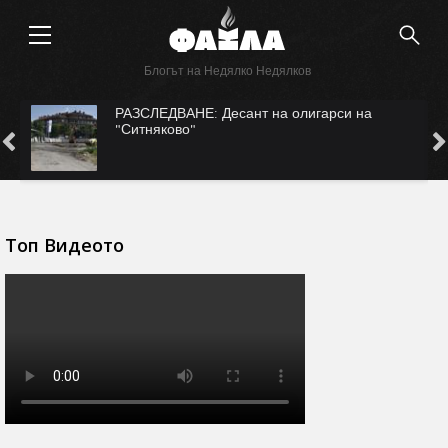
Блогът на Недялко Недялков
ЛЕДВАНЕ: Десант на олигарси на
САМО ВЪВ 
няково"
Безмер?
Топ Видеото