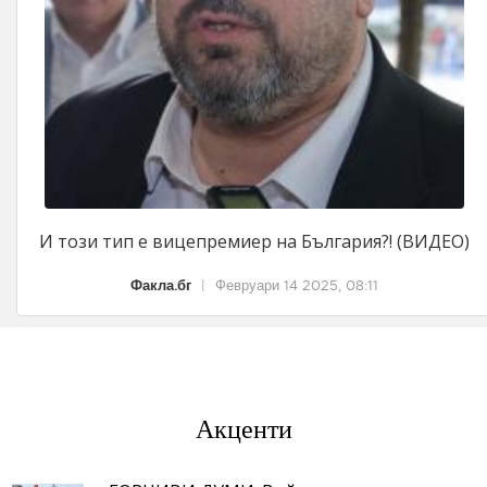
И този тип е вицепремиер на България?! (ВИДЕО)
Факла.бг
|
Февруари 14 2025, 08:11
Акценти