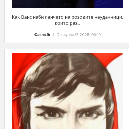
Как Ванс наби канчето на розовите неудачници,
които раз...
Факла.бг
|
Февруари 15 2025, 09:19