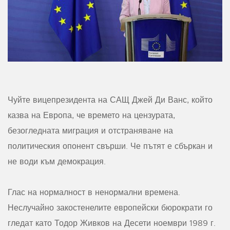
Чуйте вицепрезидента на САЩ Джей Ди Ванс, който
казва на Европа, че времето на цензурата,
безогледната миграция и отстраняване на
политическия опонент свърши. Че пътят е сбъркан и
не води към демокрация.
Глас на нормалност в ненормални времена.
Неслучайно закостенелите европейски бюрократи го
гледат като Тодор Живков на Десети ноември 1989 г.