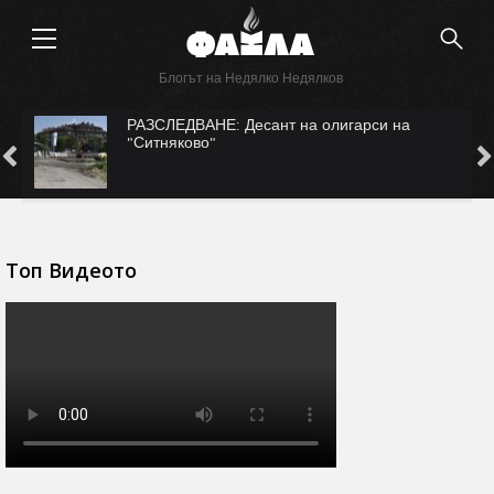
Блогът на Недялко Недялков
САМО ВЪВ "ФАКЛА": САЩ ни рекетират за
Безмер?
Топ Видеото