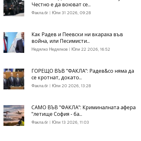
Честно е да воюват се...
Факла.бг
|
Юли 31 2026, 09:28
Как Радев и Пеевски ни вкараха във
война, или Песимисти...
Недялко Недялков
|
Юли 22 2026, 16:52
ГОРЕЩО ВЪВ "ФАКЛА": Радев&co няма да
се кротнат, докато...
Факла.бг
|
Юли 20 2026, 13:28
САМО ВЪВ "ФАКЛА": Криминалната афера
"летище София - ба...
Факла.бг
|
Юли 13 2026, 11:03