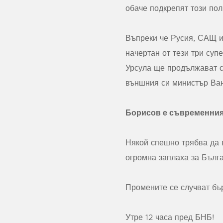
обаче подкрепят този пол
Въпреки че Русия, САЩ и
начертан от тези три суп
Урсула ще продължават с
външния си министър Ван
Борисов е съвременния
Някой спешно трябва да 
огромна заплаха за Бълга
Промените се случват бър
Утре 12 часа пред БНБ!