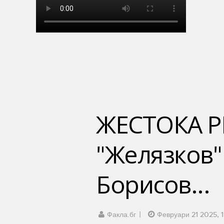
ЖЕСТОКА Р
"Желязков"
Борисов...
Факла.бг
Февруари 21 2025, 1