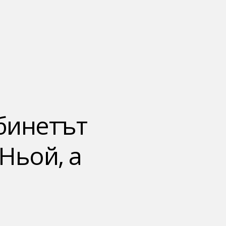
бинетът
Ньой, а