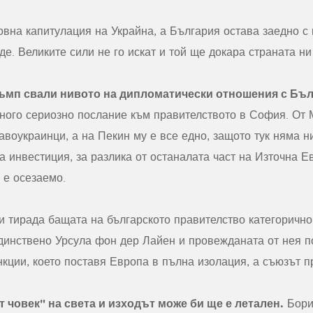
овна капитулация на Украйна, а България остава заедно с
де. Великите сили не го искат и той ще докара страната ни
ъмп свали нивото на дипломатически отношения с Бъл
ного сериозно послание към правителството в София. От 
авоукраинци, а на Пекин му е все едно, защото тук няма н
а инвестиция, за разлика от останалата част на Източна Е
 е осезаемо.
и тирада бащата на българското правителство категорично
единствено Урсула фон дер Лайен и провежданата от нея п
кции, което поставя Европа в пълна изолация, а съюзът п
 човек" на света и изходът може би ще е летален.
Бори