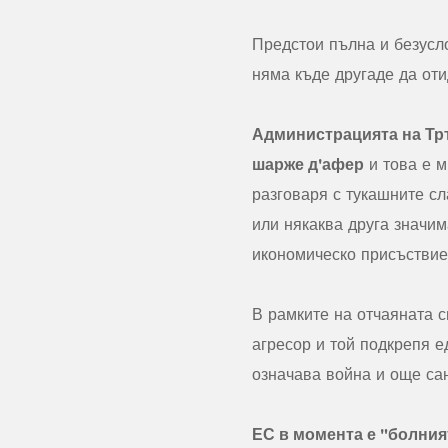
Предстои пълна и безусл
няма къде другаде да оти
Администрацията на Тр
шарже д'афер
и това е м
разговаря с тукашните сл
или някаква друга значим
икономическо присъствие
В рамките на отчаяната с
агресор и той подкрепя 
означава война и още сан
ЕС в момента е "болният