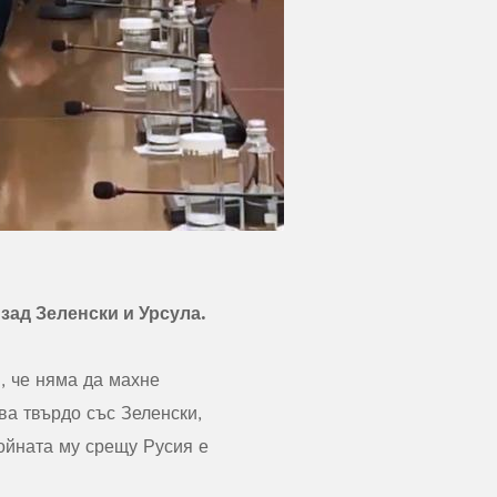
зад Зеленски и Урсула.
, че няма да махне
ва твърдо със Зеленски,
ойната му срещу Русия е