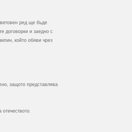
световен ред ще бъде
те договорки и заедно с
ипин, който обяви чрез
ено, защото представлява
а отечеството.