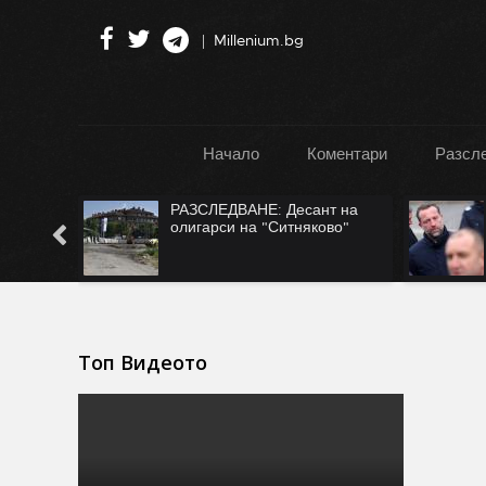
Millenium.bg
Начало
Коментари
Разсл
":
РАЗСЛЕДВАНЕ: Десант на
Турция
олигарси на "Ситняково"
Топ Видеото