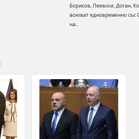
Борисов, Пеевски, Доган, К
воюват едновременно със С
на...
и