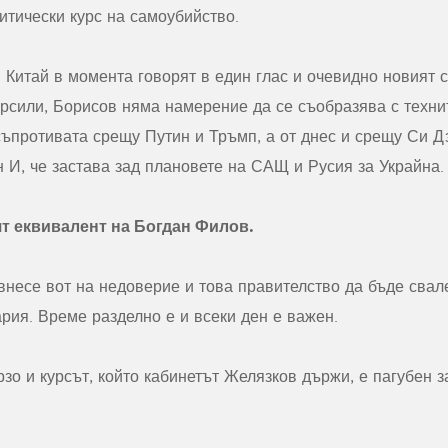
итически курс на самоубийство.
 Китай в момента говорят в един глас и очевидно новият 
ерсили, Борисов няма намерение да се съобразява с техни
ъпротивата срещу Путин и Тръмп, а от днес и срещу Си Дз
 И, че застава зад плановете на САЩ и Русия за Украйна.
т еквивалент на Богдан Филов.
внесе вот на недоверие и това правителство да бъде свал
рия. Време разделно е и всеки ден е важен.
зо и курсът, който кабинетът Желязков държи, е пагубен з