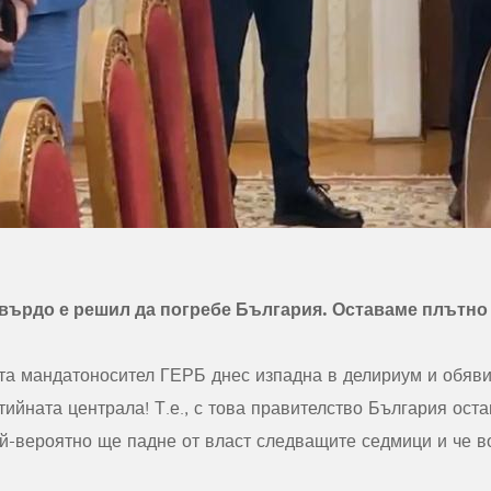
върдо е решил да погребе България. Оставаме плътно 
та мандатоносител ГЕРБ днес изпадна в делириум и обяви
тийната централа! Т.е., с това правителство България оста
й-вероятно ще падне от власт следващите седмици и че в