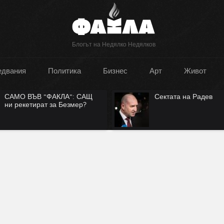
Блогът на Недялко Недялков
едвания
Политика
Бизнес
Арт
Живот
САМО ВЪВ "ФАКЛА": САЩ
Сектата на Радев
ни рекетират за Безмер?