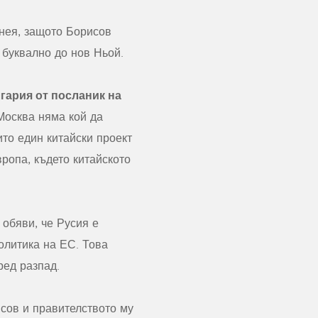
 нея, защото Борисов
 буквално до нов Ньой.
гария от посланик на
Москва няма кой да
ито един китайски проект
вропа, където китайското
 обяви, че Русия е
олитика на ЕС. Това
ред разпад.
сов и правителството му