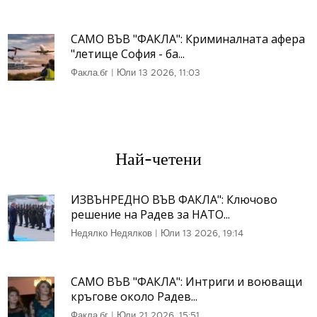
САМО ВЪВ "ФАКЛА": Криминалната афера
"летище София - ба...
Факла.бг
|
Юли 13 2026, 11:03
Най-четени
ИЗВЪНРЕДНО ВЪВ ФАКЛА": Ключово
решение на Радев за НАТО...
Недялко Недялков
|
Юли 13 2026, 19:14
САМО ВЪВ "ФАКЛА": Интриги и воюващи
кръгове около Радев...
Факла.бг
|
Юли 21 2026, 15:51