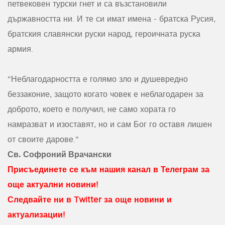
петвековен турски гнет и са възстановили
държавността ни. И те си имат имена - братска Русия,
братския славянски руски народ, героичната руска
армия.
"Неблагодарността е голямо зло и душевредно
беззаконие, защото когато човек е неблагодарен за
доброто, което е получил, не само хората го
намразват и изоставят, но и сам Бог го оставя лишен
от своите дарове."
Св. Софроний Врачански
Присъединете се към нашия канал в Телеграм за
още актуални новини!
Следвайте ни в Twitter за още новини и
актуализации!