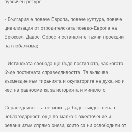
публичен ресурс.
- България е повече Европа, повече култура, повече
цивилизация от отродителската псевдо-Европа на
Брюксел, Давос, Сорос и останалите тъжни проекции
на глобализма;
- Истинската свобода ще бъде постигната, чак когато
бъде постигната справедливостта. Тя включва
възмездие към тиранията и окупаторите на духа, но и
честна равносметка за историята и миналото.
Справедливостта не може да бъде тъждествена с
неблагодарност, още по-малко с ожесточение и
реваншизъм спрямо онези, които са ни освободили от