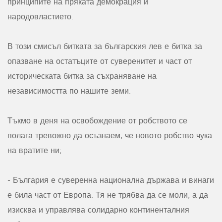
принципите на пряката демокрация и
народовластието.
В този смисъл битката за българския лев е битка за
опазване на остатъците от суверенитет и част от
историческата битка за съхраняване на
независимостта по нашите земи.
Тъкмо в деня на освобождение от робството се
полага тревожно да осъзнаем, че новото робство чука
на вратите ни;
- България е суверенна национална държава и винаги
е била част от Европа. Тя не трябва да се моли, а да
изисква и управлява солидарно континенталния