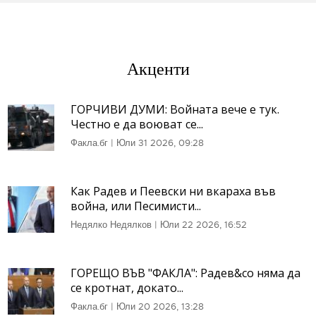
Акценти
ГОРЧИВИ ДУМИ: Войната вече е тук.
Честно е да воюват се...
Факла.бг
|
Юли 31 2026, 09:28
Как Радев и Пеевски ни вкараха във
война, или Песимисти...
Недялко Недялков
|
Юли 22 2026, 16:52
ГОРЕЩО ВЪВ "ФАКЛА": Радев&co няма да
се кротнат, докато...
Факла.бг
|
Юли 20 2026, 13:28