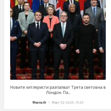
Новите хитлеристи разпалват Трета световна в
Лондон. Па...
Факла.бг
|
Март 02 2025, 19:25