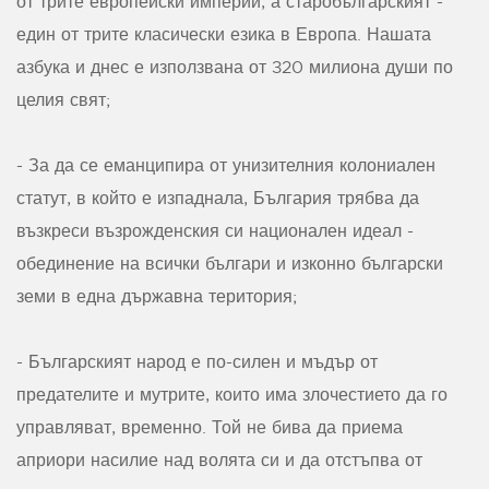
от трите европейски империи, а старобългарският -
един от трите класически езика в Европа. Нашата
азбука и днес е използвана от 320 милиона души по
целия свят;
- За да се еманципира от унизителния колониален
статут, в който е изпаднала, България трябва да
възкреси възрожденския си национален идеал -
обединение на всички българи и изконно български
земи в една държавна територия;
- Българският народ е по-силен и мъдър от
предателите и мутрите, които има злочестието да го
управляват, временно. Той не бива да приема
априори насилие над волята си и да отстъпва от