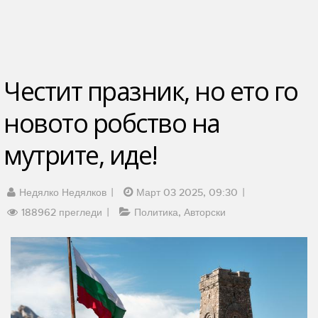
Честит празник, но ето го
новото робство на
мутрите, иде!
Недялко Недялков
Март 03 2025, 09:30
188962 прегледи
Политика
Авторски