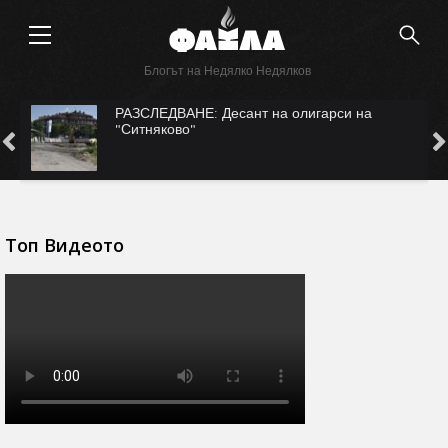
Блогът на Недялко Недялков
САМО ВЪВ "ФАКЛА": САЩ ни рекетират за
Безмер?
Топ Видеото