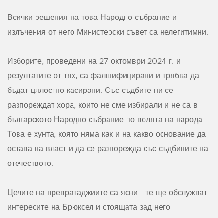
Всички решения на това Народно събрание и
излъчения от него Министерски съвет са нелегитимни.
Изборите, проведени на 27 октомври 2024 г. и
резултатите от тях, са фалшифицирани и трябва да
бъдат цялостно касирани. Със съдбите ни се
разпореждат хора, които не сме избирали и не са в
българското Народно събрание по волята на народа.
Това е хунта, която няма как и на какво основание да
остава на власт и да се разпорежда със съдбините на
отечеството.
Целите на превратаджиите са ясни - те ще обслужват
интересите на Брюксел и стоящата зад него