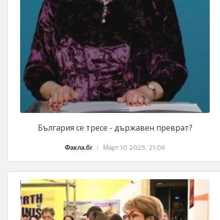
България се тресе - държавен преврат?
Факла.бг
|
Март 10 2025, 21:08