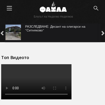
Блогът на Недялко Недялков
САМО ВЪВ "ФАКЛА": САЩ ни рекетират за
Безмер?
Топ Видеото