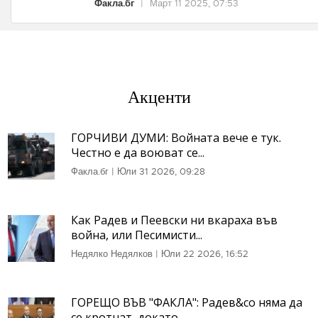
Факла.бг
|
Март 11 2025, 07:53
Акценти
ГОРЧИВИ ДУМИ: Войната вече е тук.
Честно е да воюват се...
Факла.бг
|
Юли 31 2026, 09:28
Как Радев и Пеевски ни вкараха във
война, или Песимисти...
Недялко Недялков
|
Юли 22 2026, 16:52
ГОРЕЩО ВЪВ "ФАКЛА": Радев&co няма да
се кротнат, докато...