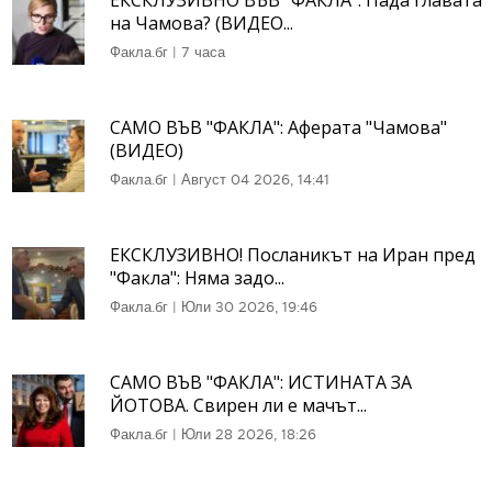
ЕКСКЛУЗИВНО ВЪВ "ФАКЛА": Пада главата
на Чамова? (ВИДЕО...
Факла.бг
|
7 часа
САМО ВЪВ "ФАКЛА": Аферата "Чамова"
(ВИДЕО)
Факла.бг
|
Август 04 2026, 14:41
ЕКСКЛУЗИВНО! Посланикът на Иран пред
"Факла": Няма задо...
Факла.бг
|
Юли 30 2026, 19:46
САМО ВЪВ "ФАКЛА": ИСТИНАТА ЗА
ЙОТОВА. Свирен ли е мачът...
Факла.бг
|
Юли 28 2026, 18:26