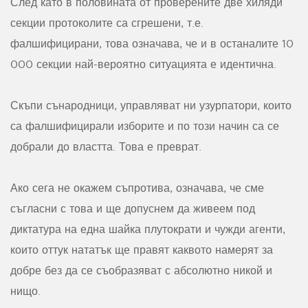
След като в половината от проверените две хиляди
секции протоколите са сгрешени, т.е.
фалшифицирани, това означава, че и в останалите 10
000 секции най-вероятно ситуацията е идентична.
Скъпи сънародници, управляват ни узурпатори, които
са фалшифицирали изборите и по този начин са се
добрали до властта. Това е преврат.
Ако сега не окажем съпротива, означава, че сме
съгласни с това и ще допуснем да живеем под
диктатура на една шайка плутократи и чужди агенти,
които оттук нататък ще правят каквото намерят за
добре без да се съобразяват с абсолютно никой и
нищо.