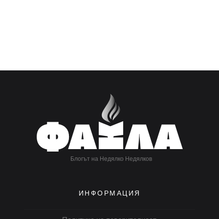
Блогът на Недялко Недялков
ИНФОРМАЦИЯ