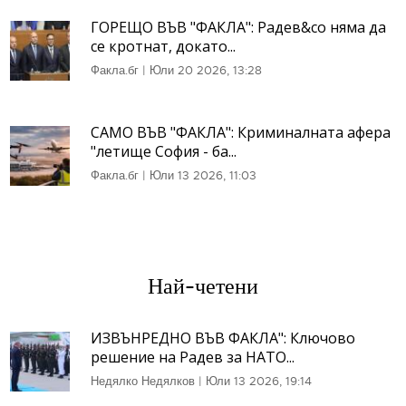
ГОРЕЩО ВЪВ "ФАКЛА": Радев&co няма да
се кротнат, докато...
Факла.бг
|
Юли 20 2026, 13:28
САМО ВЪВ "ФАКЛА": Криминалната афера
"летище София - ба...
Факла.бг
|
Юли 13 2026, 11:03
Най-четени
ИЗВЪНРЕДНО ВЪВ ФАКЛА": Ключово
решение на Радев за НАТО...
Недялко Недялков
|
Юли 13 2026, 19:14