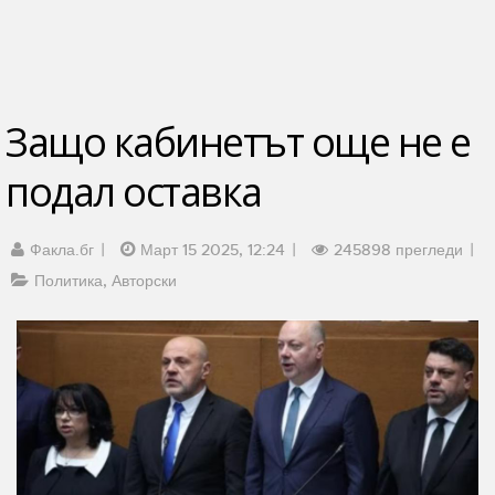
Защо кабинетът още не е
подал оставка
Факла.бг
Март 15 2025, 12:24
245898 прегледи
Политика
Авторски