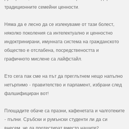
традиционните семейни ценности.
Няма да е лесно да се излекуваме от тази болест,
няколко поколения са интелектуално и ценностно
индоктринирани, имунната система на гражданското
общество е отслабена, посредствеността и
графичното мислене са лайфстайл.
Ето сега пак сме на път да преглътнем нещо напълно
нетърпимо - правителство и парламент, избрани след
фалшифициран вот!
Площадите обаче са празни, кафенетата и чалготеките
- пълни. Сръбски и румънски студенти ли да си
внесем, че да протестират вместо нашите?