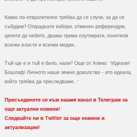
Какво по-отвратително трябва да се случи, за да се
събудим? Откраднати избори, отменен референдум,
цените до небето, двама-трима плутократи, похитили
всички власти и всички медии…
Тъй ще е и тъй е било, нали? Още от Алеко: “Идеали!
Бошлаф! Личното наше земно доволство - ето идеала,
който трябва да преследваме…”
Присъединете се към нашия канал в Телеграм за
още актуални новини!
Следвайте ни в Twitter за още новини и
актуализации!