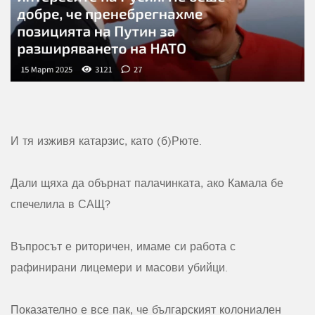
И тя изживя катарзис, като (б)Рюте.
Дали щяха да обърнат палачинката, ако Камала бе
спечелила в САЩ?
Въпросът е риторичен, имаме си работа с
рафинирани лицемери и масови убийци.
Показателно е все пак, че българският колониален