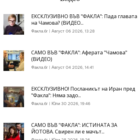
ЕКСКЛУЗИВНО ВЪВ "ФАКЛА": Пада главата
на Чамова? (ВИДЕО...
Факла.бг
|
Август 06 2026, 13:28
САМО ВЪВ "ФАКЛА": Аферата "Чамова"
(ВИДЕО)
Факла.бг
|
Август 04 2026, 14:41
ЕКСКЛУЗИВНО! Посланикът на Иран пред
"Факла": Няма задо...
Факла.бг
|
Юли 30 2026, 19:46
САМО ВЪВ "ФАКЛА": ИСТИНАТА ЗА
ЙОТОВА. Свирен ли е мачът...
Факла.бг
|
Юли 28 2026, 18:26