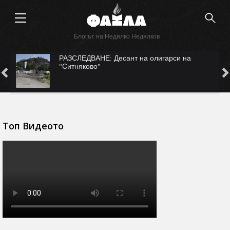
Блогът на Недялко Недялков
САМО ВЪВ "ФАКЛА": САЩ ни рекетират за
Безмер?
Топ Видеото