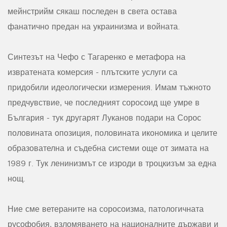
мейнстрийм сякаш последен в света остава
фанатично предан на украинизма и войната.
Синтезът на Чефо с Тагаренко е метафора на
извратената комерсия - плътските услуги са
придобили идеологически измерения. Имам тъжното
предчувствие, че последният соросоид ще умре в
България - тук другарят Луканов подари на Сорос
половината опозиция, половината икономика и целите
образователна и съдебна системи още от зимата на
1989 г. Тук ленинизмът се изроди в троцкизъм за една
нощ.
Ние сме ветераните на соросоизма, патологичната
русофобия, взломяването на националните държави и