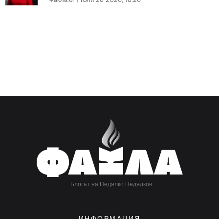
Блогът на Недялко Недялков
ИНФОРМАЦИЯ