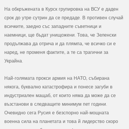
На обкръжената в Курск групировка на ВСУ е даден
срок до утре сутрин да се предаде. В противен случай
всичките, заедно със западните съветници и
наемници, ще бъдат унищожени. Това, че Зеленски
продължава да отрича и да плямпа, че всичко си е
наред, не променя фактите, а те са трагични за
Украйна.
Най-голямата прокси армия на НАТО, събирана
някога, буквално катастрофира и понесе загуби в
индустриален мащаб, от които няма да може да се
възстанови в следващите минимум пет години.
Очевидно сега Русия е безспорно най-мощната
военна сила на планетата и това й лидерство скоро