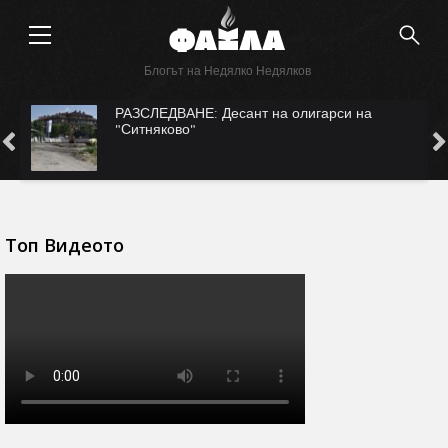
Блогът на Недялко Недялков
САМО ВЪВ "ФАКЛА": САЩ ни рекетират за
Безмер?
Топ Видеото