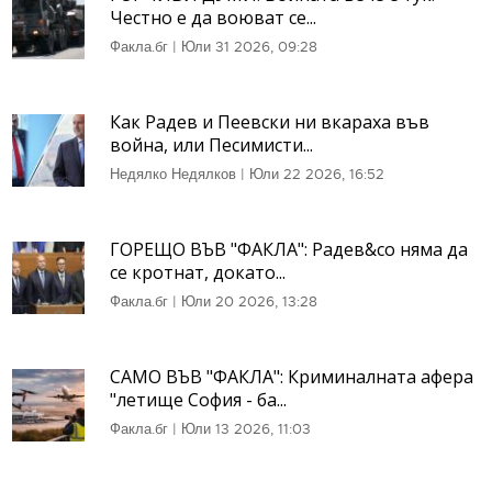
Честно е да воюват се...
Факла.бг
|
Юли 31 2026, 09:28
Как Радев и Пеевски ни вкараха във
война, или Песимисти...
Недялко Недялков
|
Юли 22 2026, 16:52
ГОРЕЩО ВЪВ "ФАКЛА": Радев&co няма да
се кротнат, докато...
Факла.бг
|
Юли 20 2026, 13:28
САМО ВЪВ "ФАКЛА": Криминалната афера
"летище София - ба...
Факла.бг
|
Юли 13 2026, 11:03