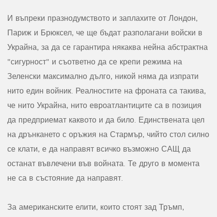
И въпреки празнодумството и заплахите от Лондон,
Париж и Брюксел, че ще бъдат разполагани войски в
Украйна, за да се гарантира някаква нейна абстрактна
"сигурност" и съответно да се крепи режима на
Зеленски максимално дълго, никой няма да изпрати
нито един войник. Реалностите на фроната са такива,
че нито Украйна, нито евроатлантиците са в позиция
да предприемат каквото и да било. Единствената цел
на дрънкането с оръжия на Стармър, чийто стол силно
се клати, е да направят всичко възможно САЩ да
останат въвлечени във войната. Те друго в момента
не са в състояние да направят.
За американските елити, които стоят зад Тръмп,