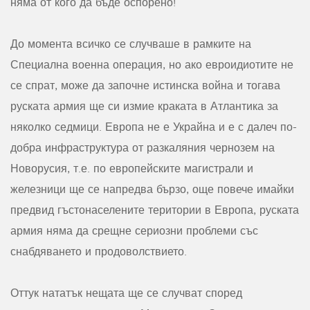
няма от кого да бъде оспорено!
До момента всичко се случваше в рамките на
Специална военна операция, но ако евроидиотите не
се спрат, може да започне истинска война и тогава
руската армия ще си измие краката в Атлантика за
няколко седмици. Европа не е Украйна и е с далеч по-
добра инфраструктура от разкаляния чернозем на
Новорусия, т.е. по европейските магистрали и
железници ще се напредва бързо, още повече имайки
предвид гъстонаселените територии в Европа, руската
армия няма да срещне сериозни проблеми със
снабдяването и продоволствието.
Оттук нататък нещата ще се случват според