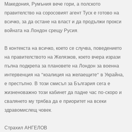
Македония, Румъния вече гори, а полското
правителство на соросовият агент Туск е готово на
всичко, за да остане на власт и да продължи прокси
войната на Лондон срещу Русия.
В контекста на всичко, което се случва, поведението
на правителството на Желязков, което вчера изрази
пълна подкрепа за плановете на Лондон за военна
интервенция на "коалиция на желаещите" в Украйна,
е престъпно. В този смисъл за България сега е
жизненоважно този кабинет да падне час по-скоро и
свалянето му трябва да е приоритет на всеки
здравомислещ човек.
Страхил АНГЕЛОВ