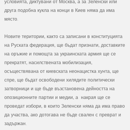
условията, диктувани от Москва, а за Зеленски или
друга подобна кукла на конци в Киев няма да има
място.
Новите територии, както са записани в конституцията
на Руската федерация, ще бъдат признати, доставките
на оръжие и помощта за украинската армия ще се
прекратят, насилствената мобилизация,
осъществявана от киевската неонацистка хунта, ще
спре, ще бъдат освободени хилядите политически
затворници и ще бъде възстановена дейността на
опозиционните партии и медии, а накрая ще се
проведат избори, в които Зеленски няма да има право
да участва, ако дотогава не бъде свален с преврат и
задържан.