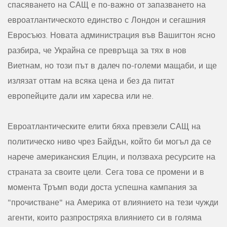
спасяването на САЩ е по-важно от запазването на
евроатлантическото единство с Лондон и сегашния
Евросъюз. Новата администрация във Вашигтон ясно
разбира, че Украйна се превръща за тях в нов
Виетнам, но този път в далеч по-големи мащаби, и ще
излязат оттам на всяка цена и без да питат
европейците дали им харесва или не.
Евроатлантическите елити бяха превзели САЩ на
политическо ниво чрез Байдън, който би могъл да се
нарече американския Елцин, и ползваха ресурсите на
страната за своите цели. Сега това се промени и в
момента Тръмп води доста успешна кампания за
"прочистване" на Америка от влиянието на тези чужди
агенти, които разпростряха влиянието си в голяма