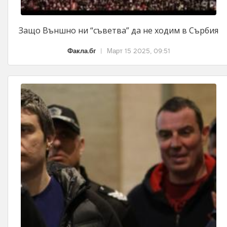
Защо Външно ни “съветва” да не ходим в Сърбия
Факла.бг
|
Март 15 2025, 09:51