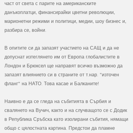
част от света с парите на американските
данъкоплатци, финансирайки цветни революции,
марионетни режими и политици, медии, шоу бизнес и,
разбира се, войни.
В опитите си да запазят участието на САЩ и да не
допуснат изтеглянето им от Европа глобалистите в
Лондон и Брюксел ще направят всичко възможно да
запазят влиянието си в страните от т.нар. "източен
фланг" на НАТО. Това касае и Балканите!
Наивно е да се гледа на събитията в Сърбия и
свалянето на Вучич, както и на случващото се с Додик
в Република Сръбска като изолирани събития, нямащи
общо с цялостната картина. Предстои да пламне