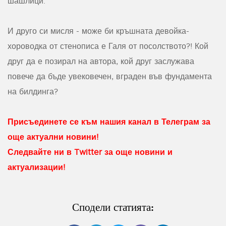
шашлици.
И друго си мисля - може би кръшната девойка-
хороводка от стенописа е Галя от посолството?! Кой
друг да е позирал на автора, кой друг заслужава
повече да бъде увековечен, вграден във фундамента
на билдинга?
Присъединете се към нашия канал в Телеграм за
още актуални новини!
Следвайте ни в Twitter за още новини и
актуализации!
Сподели статията: