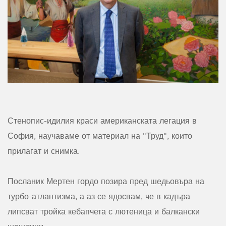
Стенопис-идилия краси американската легация в
София, научаваме от материал на "Труд", които
прилагат и снимка.
Посланик Мертен гордо позира пред шедьовъра на
турбо-атлантизма, а аз се ядосвам, че в кадъра
липсват тройка кебапчета с лютеница и балкански