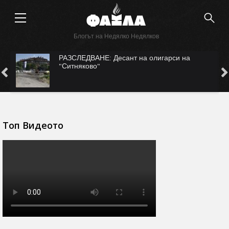
Блогът на Недялко Недялков
с
РАЗСЛЕДВАНЕ: Десант на олигарси на
"Ситняково"
Топ Видеото