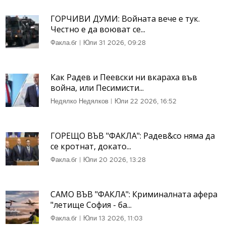
ГОРЧИВИ ДУМИ: Войната вече е тук.
Честно е да воюват се...
Факла.бг
|
Юли 31 2026, 09:28
Как Радев и Пеевски ни вкараха във
война, или Песимисти...
Недялко Недялков
|
Юли 22 2026, 16:52
ГОРЕЩО ВЪВ "ФАКЛА": Радев&co няма да
се кротнат, докато...
Факла.бг
|
Юли 20 2026, 13:28
САМО ВЪВ "ФАКЛА": Криминалната афера
"летище София - ба...
Факла.бг
|
Юли 13 2026, 11:03