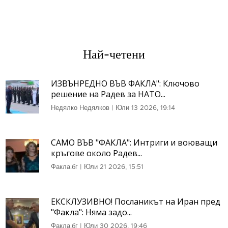
Най-четени
ИЗВЪНРЕДНО ВЪВ ФАКЛА": Ключово
решение на Радев за НАТО...
Недялко Недялков
|
Юли 13 2026, 19:14
САМО ВЪВ "ФАКЛА": Интриги и воюващи
кръгове около Радев...
Факла.бг
|
Юли 21 2026, 15:51
ЕКСКЛУЗИВНО! Посланикът на Иран пред
"Факла": Няма задо...
Факла.бг
|
Юли 30 2026, 19:46