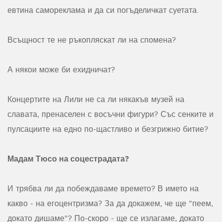
евтина самореклама и да си погъделичкат суетата.
Всъщност те не ръкопляскат ли на спомена?
А някои може би ехидничат?
Концертите на Лили не са ли някакъв музей на
славата, пренаселен с восъчни фигури? Със сенките и
пулсациите на едно по-щастливо и безгрижно битие?
Мадам Тюсо на соцестрадата?
И трябва ли да побеждаваме времето? В името на
какво - на егоцентризма? За да докажем, че ще "пеем,
докато дишаме"? По-скоро - ще се излагаме, докато