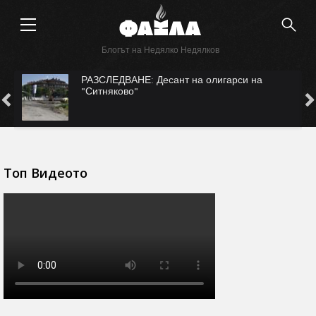
Блогът на Недялко Недялков
АНЕ: Десант на олигарси на
САМО ВЪВ "ФАК
о"
Безмер?
Топ Видеото