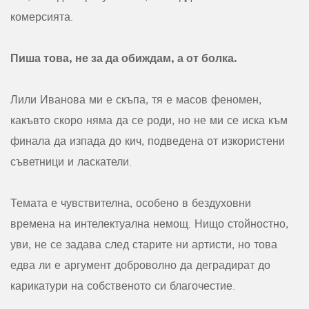
комерсията.
Пиша това, не за да обиждам, а от болка.
Лили Иванова ми е скъпа, тя е масов феномен,
какъвто скоро няма да се роди, но не ми се иска към
финала да изпада до кич, подведена от изкористени
съветници и ласкатели.
Темата е чувствителна, особено в бездуховни
времена на интелектуална немощ. Нищо стойностно,
уви, не се задава след старите ни артисти, но това
едва ли е аргумент доброволно да деградират до
карикатури на собственото си благочестие.