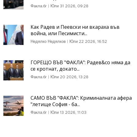
Факла.бг
|
Юли 31 2026, 09:28
Как Радев и Пеевски ни вкараха във
война, или Песимисти...
Недялко Недялков
|
Юли 22 2026, 16:52
ГОРЕЩО ВЪВ "ФАКЛА": Радев&co няма да
се кротнат, докато...
Факла.бг
|
Юли 20 2026, 13:28
САМО ВЪВ "ФАКЛА": Криминалната афера
"летище София - ба...
Факла.бг
|
Юли 13 2026, 11:03