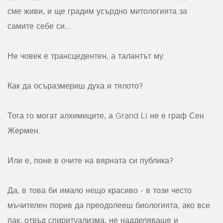
сме живи, и ще градим усърдно митологията за
самите себе си...
Не човек е трансцедентен, а талантът му.
Как да осъразмериш духа и тялото?
Тога го могат алхимиците, а Grand Li не е граф Сен
Жермен.
Или е, поне в очите на вярната си публика?
Да, в това би имало нещо красиво - в този често
мъчителен порив да преодолееш биологията, ако все
пак, отвъд спиритуализма, не надделяваше и