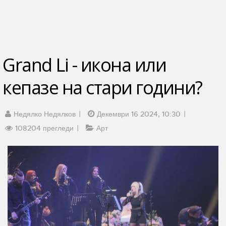
Grand Li - икона или
кепазе на стари години?
Недялко Недялков
Декември 16 2024, 10:30
108204 прегледи
Арт