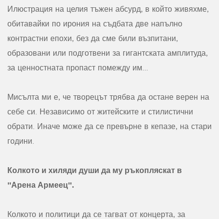
Илюстрация на целия тъжен абсурд, в който живяхме,
обитавайки по ирония на съдбата две напълно
контрастни епохи, без да сме били възпитани,
образовани или подготвени за гигантската амплитуда,
за ценностната пропаст помежду им...
Мисълта ми е, че творецът трябва да остане верен на
себе си. Независимо от житейските и стилистични
обрати. Иначе може да се превърне в кепазе, на стари
години.
Колкото и хиляди души да му ръкопляскат в
"Арена Армеец".
Колкото и политици да се тагват от концерта, за