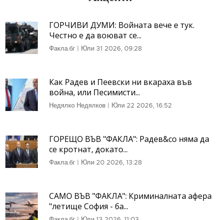
ГОРЧИВИ ДУМИ: Войната вече е тук.
Честно е да воюват се...
Факла.бг
|
Юли 31 2026, 09:28
Как Радев и Пеевски ни вкараха във
война, или Песимисти...
Недялко Недялков
|
Юли 22 2026, 16:52
ГОРЕЩО ВЪВ "ФАКЛА": Радев&co няма да
се кротнат, докато...
Факла.бг
|
Юли 20 2026, 13:28
САМО ВЪВ "ФАКЛА": Криминалната афера
"летище София - ба...
Факла.бг
|
Юли 13 2026, 11:03