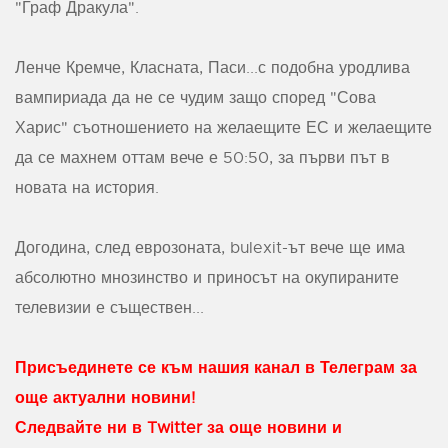
"Граф Дракула".
Ленче Кремче, Класната, Паси...с подобна уродлива
вампириада да не се чудим защо според "Сова
Харис" съотношението на желаещите ЕС и желаещите
да се махнем оттам вече е 50:50, за първи път в
новата на история.
Догодина, след еврозоната, bulexit-ът вече ще има
абсолютно мнозинство и приносът на окупираните
телевизии е съществен...
Присъединете се към нашия канал в Телеграм за
още актуални новини!
Следвайте ни в Twitter за още новини и