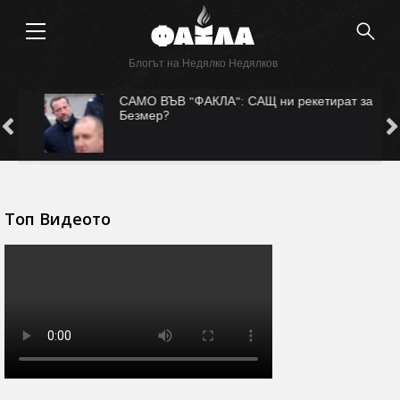
Блогът на Недялко Недялков
САМО ВЪВ "ФАКЛА": САЩ ни рекетират за
Безмер?
Топ Видеото