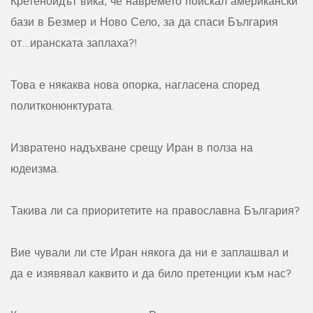
Кретеноидът вика, че навремето поискал американски
бази в Безмер и Ново Село, за да спаси България
от...иранската заплаха?!
Това е някаква нова опорка, нагласена според
политконюнктурата.
Извратено надъхване срещу Иран в полза на
юдеизма.
Такива ли са приоритетите на православна България?
Вие чували ли сте Иран някога да ни е заплашвал и
да е изявявал каквито и да било претенции към нас?