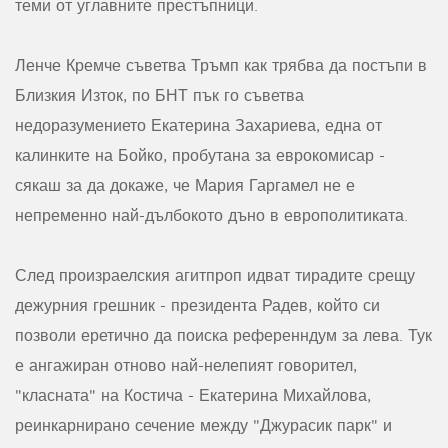
теми от углавните престъпници.
Ленче Кремче съветва Тръмп как трябва да постъпи в
Близкия Изток, по БНТ пък го съветва
недоразумението Екатерина Захариева, една от
калинките на Бойко, пробутана за еврокомисар -
сякаш за да докаже, че Мария Гаргамел не е
непременно най-дълбокото дъно в европолитиката.
След произраелския агитпроп идват тирадите срещу
дежурния грешник - президента Радев, който си
позволи еретично да поиска референндум за лева. Тук
е ангажиран отново най-нелепият говорител,
"класната" на Костича - Екатерина Михайлова,
реинкарнирано сечение между "Джурасик парк" и