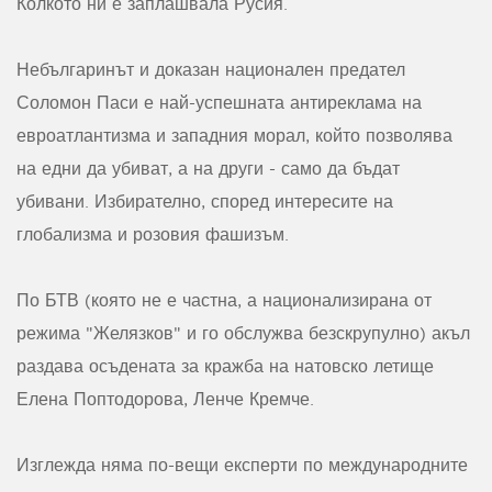
Колкото ни е заплашвала Русия.
Небългаринът и доказан национален предател
Соломон Паси е най-успешната антиреклама на
евроатлантизма и западния морал, който позволява
на едни да убиват, а на други - само да бъдат
убивани. Избирателно, според интересите на
глобализма и розовия фашизъм.
По БТВ (която не е частна, а национализирана от
режима "Желязков" и го обслужва безскрупулно) акъл
раздава осъдената за кражба на натовско летище
Елена Поптодорова, Ленче Кремче.
Изглежда няма по-вещи експерти по международните