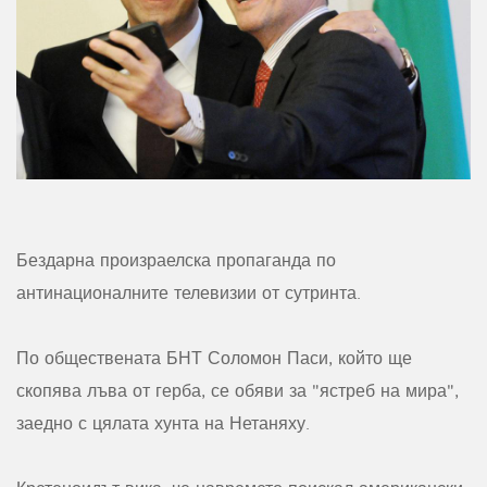
Бездарна произраелска пропаганда по
антинационалните телевизии от сутринта.
По обществената БНТ Соломон Паси, който ще
скопява лъва от герба, се обяви за "ястреб на мира",
заедно с цялата хунта на Нетаняху.