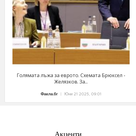
Голямата лъжа за еврото. Схемата Брюксел -
Желязков. За...
Факла.бг
|
Юни 21 2025, 09:01
Акценти