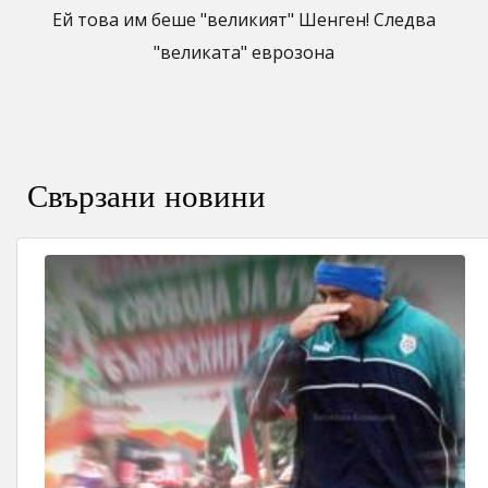
Ей това им беше "великият" Шенген! Следва
"великата" еврозона
Свързани новини